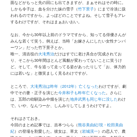
面などがもっと先の回にも出てきますが、まぁそれはその時に。
しかも令子は、血を分けた妹の雪子（
竹下景子
）にまで冷淡に扱
われるのですから、よっぽどのことですよね。そして雪子もアレ
するわけですが、それはまぁおいおい。
なお、今から30年以上前のドラマですから、知ってる俳優さんが
みんな若くて笑う。例えば、当時「お嫁さんにしたい女性ナンバ
ーワン」だった竹下景子とか。
唯一、清吉役の
大滝秀治
だけはすでに老け具合が完成されてお
り、そこから30年間ほとんど風貌が変わってないことに笑うけ
ど。そして、牛を追って走ってる姿があったりして「お、体力的
には若いな」と微笑ましく見るわけですが。
ところで、
大滝秀治は昨年（2012年）亡くなった
わけですが、劇
中でその妻・正子を演じた
今井和子も昨年亡くなった
。さらに
は、五郎の幼馴染み中畑を演じた
地井武男も同じ年に没した
わけ
で。いや、なんつーか、しんみりしてしまうわけですよ。
それはさておき。
今回のまとめ記事では、吉本つらら（
熊谷美由紀/現・松田美由
紀
）の登場を割愛した。彼女は、草太（
岩城滉一
）の恋人で、農