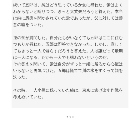
続いて五郎は、純はどう思っているか蛍に尋ねた。蛍はよく
わからないと断りつつ、きっと大丈夫だろうと答えた。本当
は純に愚痴を聞かされていた蛍であったが、父に対しては善
意の嘘をついた。
逆の蛍が質問した。自分たちがいなくても五郎はここに住む
つもりか尋ねた。五郎は即答できなかった。しかし、寂しく
てもきっと一人で暮らすだろうと答えた。人は誰だって最期
は一人になる、だから一人でも構わないというのだ。
その答えを聞いて、蛍は自分がずっと一緒に居るから心配は
いらないと勇気づけた。五郎は慌てて川の水をすくって顔を
洗った。
その時、一人小屋に残っていた純は、東京に逃げ出す作戦を
考えぬいていた。
* * *