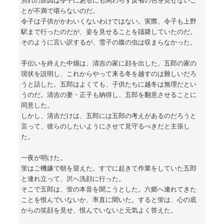
とが不満で堪らないのだ。
令子は子供がかわいくないわけではない。実際、令子も上野
駅まで行ったのだが、姿を見せることを躊躇していたのだ。
そのように言い訳するが、雪子の腹の虫は収まらなかった。
手伝いを終えた中畑は、清吉の家に顔を出した。五郎の家の
現状を説明し、これからやって来る冬を越すのは難しいだろ
うと話した。五郎はよくても、子供たちに越冬は無理だとい
うのだ。清吉の妻・正子も納得し、五郎を翻意させることに
同意した。
しかし、清吉だけは、五郎には五郎の考えがあるのだろうと
言って、彼らのしたいようにさせて見守るべきだと主張し
た。
一夜が明けた。
蛍はご機嫌で朝を迎えた。すでに起きて作業をしていた五郎
と連れ立って、沢へ洗顔に行った。
そこで五郎は、蛍の本音を聞こうとした。六郷へ連れてきた
ことを恨んでいないか、率直に聞いた。すると蛍は、心の底
からの笑顔を見せ、恨んでいないと元気よく答えた。