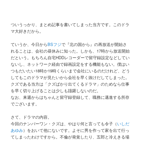
ついうっかり、まとめ記事を書いてしまった当方です。このドラ
マ大好きだから。
ていうか、今日から
BSフジ
で『北の国から』の再放送が開始さ
れることは、会社の昼休みに知った。しかも、17時から放送開始
だという。もちろん自宅HDDレコーダーで留守録設定などしてい
ないし、ネットワーク経由で録画設定をする機能もない。僕はい
つもだいたい18時か19時くらいまで会社にいるのだけれど、どう
してもこのドラマが見たいから会社を早く抜けだしてしまった。
クズである当方は「クズばかり出てくるドラマ」のためなら仕事
を早く切り上げることは少しも躊躇しないのだ。
なお、来週からはちゃんと留守録登録して、職務に邁進する所存
でございます。
さて、ドラマの内容。
今回のナンバーワン・クズは、やはり何と言っても令子（
いしだ
あゆみ
）をおいて他にないです。よそに男を作って家を出て行っ
てしまったわけですから。不倫が発覚したり、五郎と冷えきる場