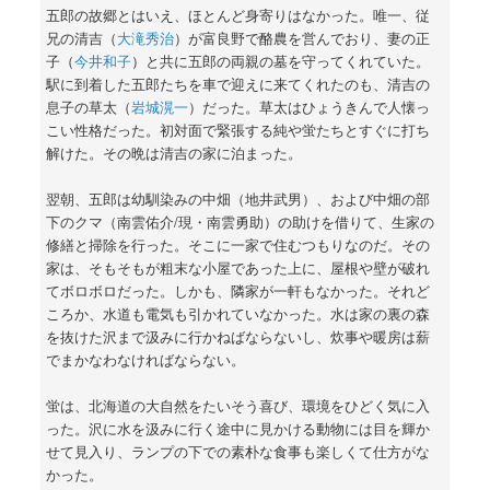
五郎の故郷とはいえ、ほとんど身寄りはなかった。唯一、従
兄の清吉（
大滝秀治
）が富良野で酪農を営んでおり、妻の正
子（
今井和子
）と共に五郎の両親の墓を守ってくれていた。
駅に到着した五郎たちを車で迎えに来てくれたのも、清吉の
息子の草太（
岩城滉一
）だった。草太はひょうきんで人懐っ
こい性格だった。初対面で緊張する純や蛍たちとすぐに打ち
解けた。その晩は清吉の家に泊まった。
翌朝、五郎は幼馴染みの中畑（地井武男）、および中畑の部
下のクマ（南雲佑介/現・南雲勇助）の助けを借りて、生家の
修繕と掃除を行った。そこに一家で住むつもりなのだ。その
家は、そもそもが粗末な小屋であった上に、屋根や壁が破れ
てボロボロだった。しかも、隣家が一軒もなかった。それど
ころか、水道も電気も引かれていなかった。水は家の裏の森
を抜けた沢まで汲みに行かねばならないし、炊事や暖房は薪
でまかなわなければならない。
蛍は、北海道の大自然をたいそう喜び、環境をひどく気に入
った。沢に水を汲みに行く途中に見かける動物には目を輝か
せて見入り、ランプの下での素朴な食事も楽しくて仕方がな
かった。