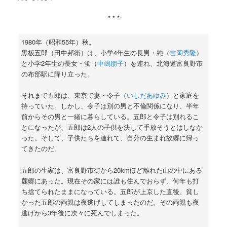
* * *
1980年（昭和55年）秋。
黒板五郎（田中邦衛）は、小学4年生の長男・純（
吉岡秀隆
）
と小学2年生の長女・蛍（
中嶋朋子
）を連れ、北海道富良野市
の布部駅に降り立った。
それまで五郎は、東京で妻・令子（
いしだあゆみ
）と家庭を
持っていた。しかし、令子は別の男と不倫関係になり、半年
前からその男と一緒に暮らしている。五郎と令子は別れるこ
とになったが、五郎は2人の子供を決して手放そうとはしなか
った。そして、子供たちを連れて、自分の生まれ故郷に帰っ
てきたのだ。
五郎の生家は、富良野市街から20kmほど離れた山の中にある
麓郷にあった。現在その家には誰も住んでおらず、何年も打
ち捨てられたままになっている。五郎が上京した直後、貧し
かった五郎の両親は夜逃げしてしまったのだ。その両親も夜
逃げから3年後に次々に死んでしまった。