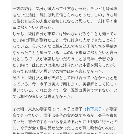
一方の純は、気分が滅入って仕方なかった。テレビも冷蔵庫
もない生活は、純には到底信じられなかった。このような所
に住むと自分の人生が台無しになると思った。一刻も早く東
京に帰りたいと願った。
しかし、純は自分が東京には帰れないだろうことも知ってい
た。純は両親が別れたこと、母に好きな人ができたことを知
っている。母がどんなに頼み込んでも父が子供たちを手放さ
なかったことも知っている。母のいる東京に帰りたいと言っ
たところで、父が承諾しないだろうことは簡単に予想でき
た。純は、妹にだけは東京に帰りたいと本音を漏らしたが、
言っても無駄だと思い父の前では何も言わなかった。
その上、純は父と母が夫婦として釣り合っていなかったと思
っている。母・令子は美人で頭もよく、美容師として忙しく
働いている。それに比べて、父・五郎は愚鈍で学もない。と
ても相性が良いとは思えなかった。
その頃、東京の喫茶店では、令子と雪子（
竹下景子
）が喫茶
店で会っていた。雪子は令子の実の妹であるが、令子を責め
ていた。雪子ですら五郎らを見送るために上野駅に行ったの
に、令子が全く姿を見せなかったことが気に喰わないのだ。
別れの原因は令子にあるにも関わらず反省の色を見せないこ