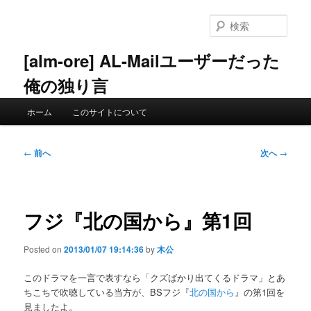
メ
イ
検
ン
索
コ
[alm-ore] AL-Mailユーザーだった
ン
俺の独り言
テ
ン
メ
ツ
ホーム
このサイトについて
イ
へ
ン
移
メ
投
動
←
前へ
次へ
→
ニ
稿
ュ
ナ
ー
ビ
ゲ
フジ『北の国から』第1回
ー
シ
Posted on
2013/01/07 19:14:36
by
木公
ョ
ン
このドラマを一言で表すなら「クズばかり出てくるドラマ」とあ
ちこちで吹聴している当方が、BSフジ『
北の国から
』の第1回を
見ましたよ。