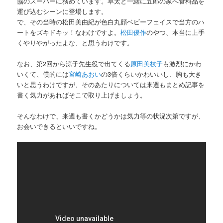
協のスーパーに務めています。草太と一緒に五郎の家へ食料品を
運び込むシーンに登場します。
で、その当時の松田美由紀が色白丸顔ベビーフェイスで当方のハ
ートをズキドキッ！なわけですよ。
松田優作
のやつ、本当に上手
くやりやがったよな、と思うわけです。
なお、第2回から涼子先生役で出てくる
原田美枝子
も激烈にかわ
いくて、僕的には
宮崎あおい
の3倍くらいかわいいし、胸も大き
いと思うわけですが、そのあたりについては来週もまとめ記事を
書く気力があればそこで取り上げましょう。
そんなわけで、来週も書くかどうかは気力等の状況次第ですが、
お会いできるといいですね。