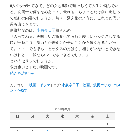
8人の女が出てきて、どの女も孤独で痛々しくて人生に悩んでい
る。女同士で傷をなめあって、最終的にちょっとだけ前に進むっ
て感じの内容でしょうか。時々、添え物のように、これまた痛い
男も出てきます。
象徴的なのは、
小泉今日子
姐さんの
「人ってねぇ、美味しいご飯食べてる時と愛しいセックスしてる
時が一番こう、暴力とか差別とか争いごとから遠くなるんだっ
て。・・・でもほら、セックスの方はさ、相手がいないとできな
いけれど、ご飯ならいつでもできるでしょ。」
というセリフでしょうか。
僕は嫌いじゃない映画です。
続きを読む
→
カテゴリー:
映画・ドラマ
|
タグ:
小泉今日子
、
映画
、
沢尻エリカ
|
コメ
ントを残す
2020年8月
日
月
火
水
木
金
土
1