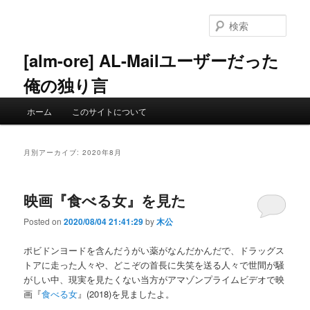
メ
サ
イ
ブ
検
ン
コ
索
コ
ン
[alm-ore] AL-Mailユーザーだった
ン
テ
俺の独り言
テ
ン
ン
ツ
メ
ツ
へ
ホーム
このサイトについて
イ
へ
移
ン
移
動
メ
動
月別アーカイブ:
2020年8月
ニ
ュ
ー
映画『食べる女』を見た
Posted on
2020/08/04 21:41:29
by
木公
ポビドンヨードを含んだうがい薬がなんだかんだで、ドラッグス
トアに走った人々や、どこぞの首長に失笑を送る人々で世間が騒
がしい中、現実を見たくない当方がアマゾンプライムビデオで映
画『
食べる女
』(2018)を見ましたよ。