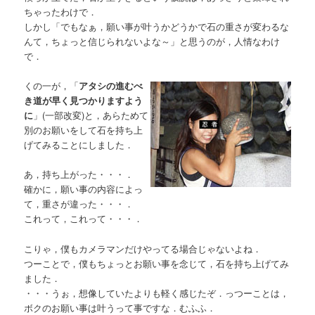
ちゃったわけで．
しかし「でもなぁ，願い事が叶うかどうかで石の重さが変わるな
んて，ちょっと信じられないよな～」と思うのが，人情なわけ
で．
くの一が，「
アタシの進むべ
き道が早く見つかりますよう
に
」(一部改変)と，あらためて
別のお願いをして石を持ち上
げてみることにしました．
あ，持ち上がった・・・．
確かに，願い事の内容によっ
て，重さが違った・・・．
これって，これって・・・．
こりゃ，僕もカメラマンだけやってる場合じゃないよね．
つーことで，僕もちょっとお願い事を念じて，石を持ち上げてみ
ました．
・・・うぉ，想像していたよりも軽く感じたぞ．っつーことは，
ボクのお願い事は叶うって事ですな．むふふ．