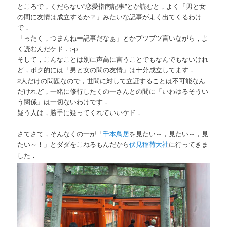
ところで，くだらない”恋愛指南記事”とか読むと，よく「男と女
の間に友情は成立するか？」みたいな記事がよく出てくるわけ
で．
「ったく，つまんねー記事だなぁ」とかブツブツ言いながら，よ
く読むんだケド．;-p
そして，こんなことは別に声高に言うことでもなんでもないけれ
ど，ボク的には「男と女の間の友情」は十分成立してます．
2人だけの問題なので，世間に対して立証することは不可能なん
だけれど，一緒に修行したくの一さんとの間に「いわゆるそうい
う関係」は一切ないわけです．
疑う人は，勝手に疑ってくれていいケド．
さてさて，そんなくの一が「
千本鳥居
を見たい～，見たい～，見
たい～！」とダダをこねるもんだから
伏見稲荷大社
に行ってきま
した．