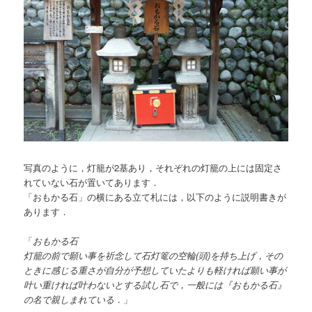
写真のように，灯籠が2基あり，それぞれの灯籠の上には固定さ
れていない石が置いてあります．
「おもかる石」の横にある立て札には，以下のように説明書きが
あります．
「
おもかる石
灯籠の前で願い事を祈念して石灯篭の空輪(頭)を持ち上げ，その
ときに感じる重さが自分が予想していたよりも軽ければ願い事が
叶い重ければ叶わないとする試し石で，一般には『おもかる石』
の名で親しまれている．
」