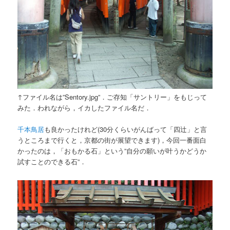
↑ファイル名は”Sentory.jpg”．ご存知「サントリー」をもじって
みた．われながら，イカしたファイル名だ．
千本鳥居
も良かったけれど(30分くらいがんばって「四辻」と言
うところまで行くと，京都の街が展望できます)，今回一番面白
かったのは，「おもかる石」という”自分の願いが叶うかどうか
試すことのできる石”．