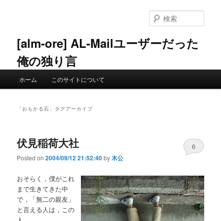
メ
サ
イ
ブ
検
ン
コ
索
コ
ン
[alm-ore] AL-Mailユーザーだった
ン
テ
俺の独り言
テ
ン
ン
ツ
メ
ツ
へ
ホーム
このサイトについて
イ
へ
移
ン
移
動
メ
動
「
おもかる石
」タグアーカイブ
ニ
ュ
ー
伏見稲荷大社
6
Posted on
2004/09/12 21:52:40
by
木公
おそらく，僕がこれ
まで生きてきた中
で，「無二の親友」
と言える人は，この
人．