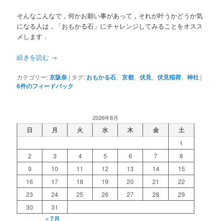
そんなこんなで，何かお願い事があって，それが叶うかどうか気
になる人は，「おもかる石」にチャレンジしてみることをオスス
メします．
続きを読む
→
カテゴリー:
京阪奈
|
タグ:
おもかる石
、
京都
、
伏見
、
伏見稲荷
、
神社
|
6
件のフィードバック
2026年8月
日
月
火
水
木
金
土
1
2
3
4
5
6
7
8
9
10
11
12
13
14
15
16
17
18
19
20
21
22
23
24
25
26
27
28
29
30
31
« 7月