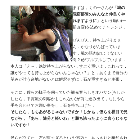
まずは，くの一さんが「
城の
隠密部隊のみんなと仲良くや
れますように
」という願い(一
部改変)を込めてチャレンジ．
ぜんぜん，持ち上がりませ
ん．かなりがんばっていま
す．腕の筋肉(のようなぜい
肉？)がプルプルしています．
本人は「え～，絶対持ち上がらない．すごく重いよ．これって，
誰がやっても持ち上がらないんじゃない？」と，あくまで自分の
望みが叶う余地がないとは解釈せずに，石が重すぎると主張．
そこに，僕らの様子を伺っていた観光客らしきオバサン(もしか
したら，甲賀流の刺客かもしれない)が前に進み出て，なにやら
手を合わせてお願い事をし，石を持ち上げた．
そしたら，もちあがるじゃないですか！しかも，僕らを横目で見
ながら，「あら，随分と軽いわ」と勝ち誇ったように言うじゃな
いですか！
僕らが立てた，石が重すぎるという仮説は，あっさりと棄却され