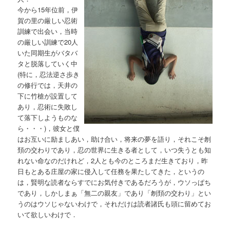
今から15年位前，伊
賀の里の厳しい忍術
訓練で出会い，当時
の厳しい訓練で20人
いた同期生がバタバ
タと脱落していく中
(特に，忍法逆さ歩き
の修行では，天井の
下に竹槍が設置して
あり，忍術に失敗し
て落下しようものな
ら・・・)，彼女と僕
はお互いに励ましあい，助け合い，将来の夢を語り，それこそ刎
頚の交わりであり，忍の世界に生きる者として，いつ失うとも知
れない命なのだけれど，2人とも今のところまだ生きており，昨
日もとある庄屋の家に侵入して任務を果たしてきた，というの
は，賢明な読者ならすでにお気付きであるだろうが，ウソっぱち
であり，しかしまぁ「無二の親友」であり「刎頚の交わり」とい
うのはウソじゃないわけで，それだけは読者諸氏も頭に留めてお
いて欲しいわけで．