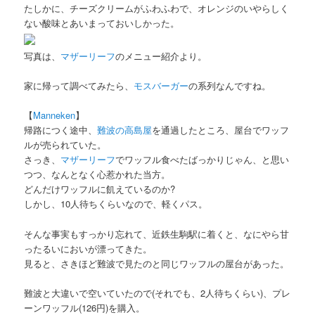
たしかに、チーズクリームがふわふわで、オレンジのいやらしく
ない酸味とあいまっておいしかった。
写真は、
マザーリーフ
のメニュー紹介より。
家に帰って調べてみたら、
モスバーガー
の系列なんですね。
【
Manneken
】
帰路につく途中、
難波の高島屋
を通過したところ、屋台でワッフ
ルが売られていた。
さっき、
マザーリーフ
でワッフル食べたばっかりじゃん、と思い
つつ、なんとなく心惹かれた当方。
どんだけワッフルに飢えているのか?
しかし、10人待ちくらいなので、軽くパス。
そんな事実もすっかり忘れて、近鉄生駒駅に着くと、なにやら甘
ったるいにおいが漂ってきた。
見ると、さきほど難波で見たのと同じワッフルの屋台があった。
難波と大違いで空いていたので(それでも、2人待ちくらい)、プレ
ーンワッフル(126円)を購入。