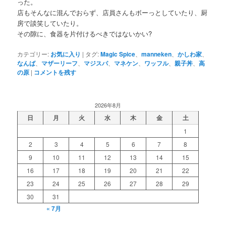
った。
店もそんなに混んでおらず、店員さんもボーっとしていたり、厨
房で談笑していたり。
その隙に、食器を片付けるべきではないかい?
カテゴリー:
お気に入り
|
タグ:
Magic Spice
、
manneken
、
かしわ家
、
なんば
、
マザーリーフ
、
マジスパ
、
マネケン
、
ワッフル
、
親子丼
、
高
の原
|
コメントを残す
2026年8月
日
月
火
水
木
金
土
1
2
3
4
5
6
7
8
9
10
11
12
13
14
15
16
17
18
19
20
21
22
23
24
25
26
27
28
29
30
31
« 7月