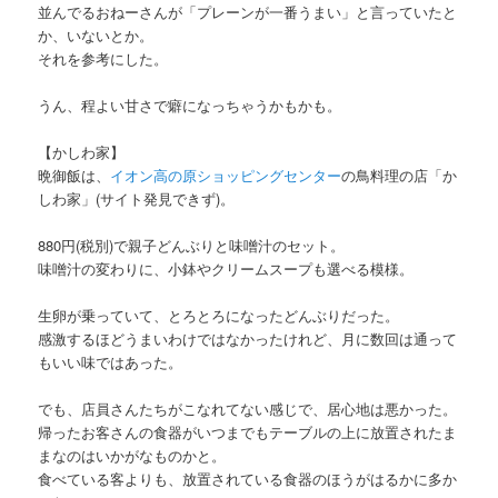
並んでるおねーさんが「プレーンが一番うまい」と言っていたと
か、いないとか。
それを参考にした。
うん、程よい甘さで癖になっちゃうかもかも。
【かしわ家】
晩御飯は、
イオン高の原ショッピングセンター
の鳥料理の店「か
しわ家」(サイト発見できず)。
880円(税別)で親子どんぶりと味噌汁のセット。
味噌汁の変わりに、小鉢やクリームスープも選べる模様。
生卵が乗っていて、とろとろになったどんぶりだった。
感激するほどうまいわけではなかったけれど、月に数回は通って
もいい味ではあった。
でも、店員さんたちがこなれてない感じで、居心地は悪かった。
帰ったお客さんの食器がいつまでもテーブルの上に放置されたま
まなのはいかがなものかと。
食べている客よりも、放置されている食器のほうがはるかに多か