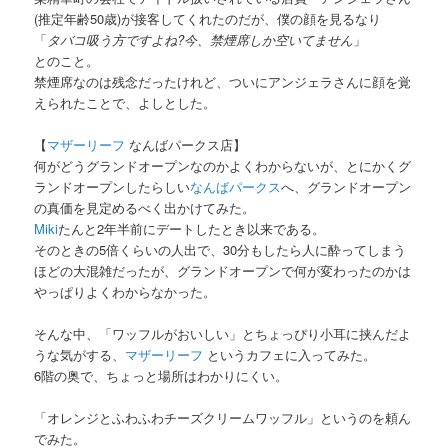
(推定年齢50歳)が接客してくれたのだが、僕の顔を見るなり
「
タバコ吸う方ですよね?今、禁煙席しか空いてません
」
とのこと。
禁煙席なのは残念だったけれど、ついにアンジェラさんに顔を覚
えられたことで、よしとした。
【
マザーリーフ
なんばパークス店】
何がどうグランドオープンなのかよくわからないが、とにかくグ
ランドオープンしたらしい
なんばパークス
へ、グランドオープン
の真価を見定めるべく出かけてみた。
Miki
たんと2年半前にデートしたとき以来である。
そのときの5倍くらいの人出で、30分もしたら人に酔ってしまう
ほどの大混雑だったが、グランドオープンで何が変わったのかは
やっぱりよくわからなかった。
そんな中、「ワッフルがおいしい」とちょっぴり小耳に挟んだよ
うな気がする、
マザーリーフ
というカフェに入ってみた。
6階の奥で、ちょっと場所はわかりにくい。
「オレンジとふわふわチーズクリームワッフル」というのを頼ん
でみた。