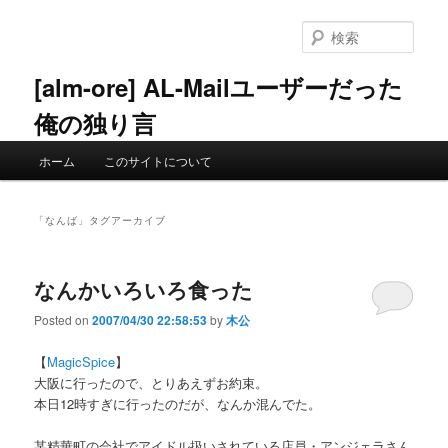
メ
サ
イ
ブ
検
ン
コ
索
コ
ン
[alm-ore] AL-Mailユーザーだった
ン
テ
俺の独り言
テ
ン
ン
ツ
メ
ツ
へ
ホーム
このサイトについて
イ
へ
移
ン
移
動
メ
動
「
なんば
」タグアーカイブ
ニ
ュ
ー
なんかいろいろ食った
Posted on
2007/04/30 22:58:53
by
木公
【
MagicSpice
】
大阪に行ったので、とりあえずお約束。
本日12時すぎに行ったのだが、なんか混んでた。
某精華町の会社でアイドル扱いされている店員・アンジェラさん