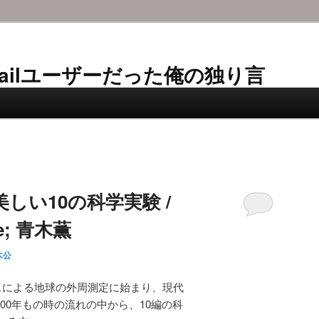
AL-Mailユーザーだった俺の独り言
しい10の科学実験 /
se; 青木薫
木公
スによる地球の外周測定に始まり、現代
300年もの時の流れの中から、10編の科