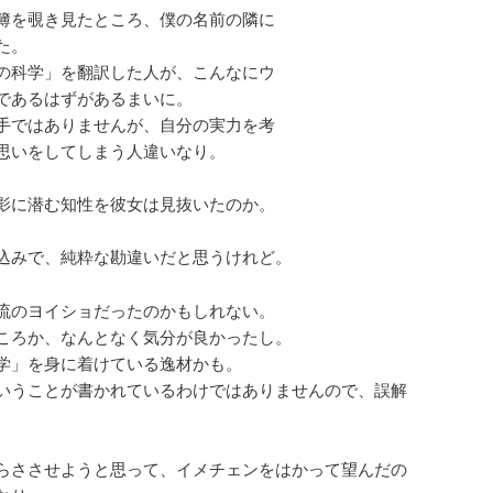
簿を覗き見たところ、僕の名前の隣に
た。
の科学」を翻訳した人が、こんなにウ
であるはずがあるまいに。
手ではありませんが、自分の実力を考
思いをしてしまう人違いなり。
影に潜む知性を彼女は見抜いたのか。
込みで、純粋な勘違いだと思うけれど。
流のヨイショだったのかもしれない。
ころか、なんとなく気分が良かったし。
学」を身に着けている逸材かも。
いうことが書かれているわけではありませんので、誤解
らささせようと思って、イメチェンをはかって望んだの