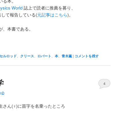
いる本。
ysics World
誌上で読者に推薦を募り、
出して報告している(
元記事はこちら
)。
が、本書である。
セルロッド
、
クリース
、
ロバート
、
本
、
青木薫
|
コメントを残す
学
4
木公
さん(♀)に苗字を名乗ったところ