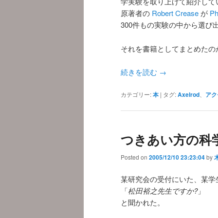
学実験を取り上げて紹介して
原著者の
Robert Crease
が
Ph
300件もの実験の中から選び
それを書籍としてまとめたの
続きを読む
→
カテゴリー:
本
|
タグ:
Axelrod
、
アク
つきあい方の科
Posted on
2005/12/10 23:23:04
by
某研究会の受付にいた、某学生
「
松田裕之先生ですか?
」
と聞かれた。