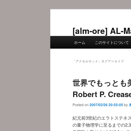
メ
サ
イ
ブ
ン
コ
[alm-ore] 
コ
ン
メ
ン
テ
ホーム
このサイトについて
イ
テ
ン
ン
ン
ツ
メ
ツ
へ
「
アクセルロッド
」タグアーカイブ
ニ
へ
移
ュ
移
動
世界でもっとも美
ー
動
Robert P. Crea
Posted on
2007/02/26 20:55:05
by
紀元前3世紀のエラトステネ
の量子物理学に至るまでの2,