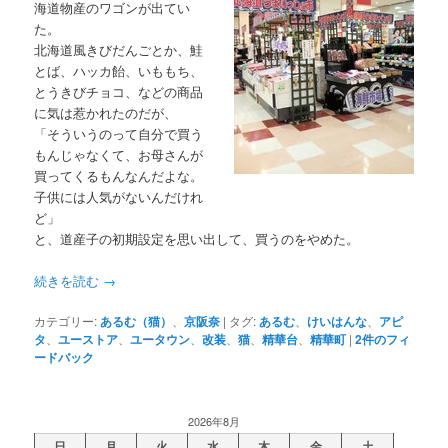
海道物産のワゴンが出てい
た。
北海道風きびだんごとか、鮭
とば、ハッカ飴、いももち、
とうきびチョコ、などの商品
に気は惹かれたのだが、
「そういうのって自分で買う
もんじゃなくて、お母さんが
買ってくるもんなんだよな。
子供には人気がないんだけれ
ど」
と、道産子の初期設定を思い出して、買うのをやめた。
続きを読む
→
カテゴリー:
あるむ（猫）
、
京阪奈
|
タグ:
あるむ
、
けいはんな
、
アピ
タ
、
ユーストア
、
ユータウン
、
改装
、
猫
、
精華台
、
精華町
|
2
件のフィ
ードバック
2026年8月
日
月
火
水
木
金
土