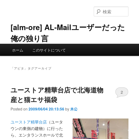
メ
サ
イ
ブ
検
ン
コ
索
コ
ン
[alm-ore] AL-Mailユーザーだった
ン
テ
俺の独り言
テ
ン
ン
ツ
メ
ツ
へ
ホーム
このサイトについて
イ
へ
移
ン
移
動
メ
動
「
アピタ
」タグアーカイブ
ニ
ュ
ー
ユーストア精華台店で北海道物
2
産と猫エサ福袋
Posted on
2009/06/04 20:13:56
by
木公
ユーストア精華台店
（ユータ
ウンの東側の建物）に行った
ら、エンタランスホールで北