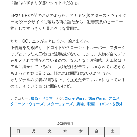
＃語呂の収まりが悪いタイトルだなぁ。
EP2とEP3の間のお話のようだ。アナキン(後のダース・ヴェイダ
ー)がダークサイドに落ちる前の話だから、勧善懲悪のヒーロー
物としてすっきりと見れそうな雰囲気。
ただ、CGアニメが吉と出るか、凶と出るか。
予告編を見る限り、ドロイドやクローン・トルーパー、スターシ
ップといった人工物には違和感がない。しかし、人物が全てデフ
ォルメされて描かれているので、なんとなく違和感。人工物はリ
アルに描かれているのに、人物だけがデフォルメされているから
ちょっと奇妙に見える。慣れれば問題はないんだろうか。
オリジナルの役者の特徴を上手く捉えたデフォルメになっている
ので、そういう点では面白いけど。
カテゴリー:
映画・ドラマ
|
タグ:
Clone Wars
、
StarWars
、
アニメ
、
クローン・ウォーズ
、
スターウォーズ
、
劇場
、
映画
|
コメントを残す
2026年8月
日
月
火
水
木
金
土