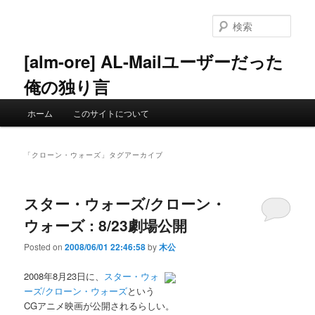
メ
サ
イ
ブ
検
ン
コ
索
コ
ン
[alm-ore] AL-Mailユーザーだった
ン
テ
俺の独り言
テ
ン
ン
ツ
メ
ツ
へ
ホーム
このサイトについて
イ
へ
移
ン
移
動
メ
動
「
クローン・ウォーズ
」タグアーカイブ
ニ
ュ
ー
スター・ウォーズ/クローン・
ウォーズ : 8/23劇場公開
Posted on
2008/06/01 22:46:58
by
木公
2008年8月23日に、
スター・ウォ
ーズ/クローン・ウォーズ
という
CGアニメ映画が公開されるらしい。