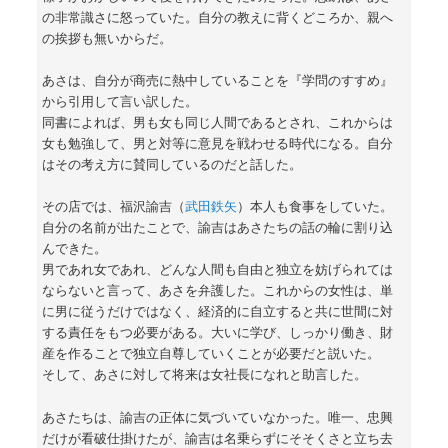
の非常識さに怒っていた。自分の教えに背くどころか、親へ
の挨拶も無いからだ。
あさは、自分が商売に熱中していることを『学問のすすめ』
から引用して言い訳した。
同書によれば、男も女も同じ人間であるとされ、これからは
女も勉強して、男と対等に意見を戦わせる時代になる。自分
はその考え方に賛同しているのだと話した。
その店では、福沢諭吉（
武田鉄矢
）本人も食事をしていた。
自分の名前が出たことで、諭吉はあさたちの話の輪に割り込
んできた。
男であれ女であれ、どんな人間も自由と独立を妨げられては
ならないと言って、あさを弁護した。これからの女性は、単
に男に従うだけではなく、経済的に自立すると共に世間に対
する責任をもつ必要がある。大いに学び、しっかり働き、財
産を作ることで独立自尊していくことが必要だと説いた。
そして、あさに対して将来は女社長になれと助言した。
あさたちは、諭吉の正体に気づいていなかった。唯一、忠興
だけが看破仕掛けたが、諭吉は名乗らずにそそくさと立ち去