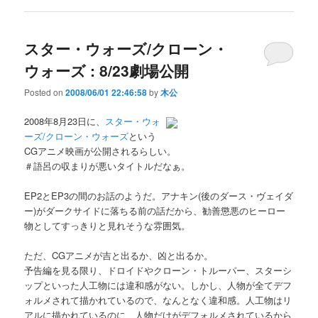
スター・ウォーズ/クローン・
ウォーズ : 8/23劇場公開
Posted on
2008/06/01 22:46:58
by
木公
2008年8月23日に、
スター・ウォ
ーズ/クローン・ウォーズ
という
CGアニメ映画が公開されるらしい。
＃語呂の収まりが悪いタイトルだなぁ。
EP2とEP3の間のお話のようだ。アナキン(後のダース・ヴェイダ
ー)がダークサイドに落ちる前の話だから、勧善懲悪のヒーロー
物としてすっきりと見れそうな雰囲気。
ただ、CGアニメが吉と出るか、凶と出るか。
予告編を見る限り、ドロイドやクローン・トルーパー、スターシ
ップといった人工物には違和感がない。しかし、人物が全てデフ
ォルメされて描かれているので、なんとなく違和感。人工物はリ
アルに描かれているのに、人物だけがデフォルメされているから