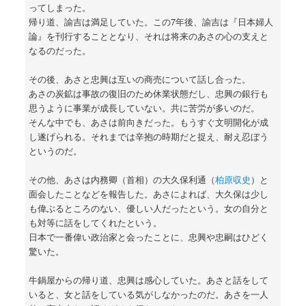
ってしまった。
帰り道、諭吉は満足していた。この7年後、諭吉は『日本婦人
論』を刊行することとなり、それは将来のあさの心の支えと
なるのだった。
その後、あさと忠興は互いの商売について話し合った。
あさの炭鉱は事故の復旧のため休業状態だし、忠興の銀行も
思うように事業が成長していない。共に苦労が多いのだ。
そんな中でも、あさは前向きだった。もうすぐ文明開化が成
し遂げられる。それまでは辛抱の時期だと捉え、耐え忍ぼう
というのだ。
その他、あさは内務卿（首相）の大久保利通（
柏原収史
）と
面会したことなどを報告した。あさによれば、大久保は少し
も偉ぶるところのない、優しい人だったという。女の自分と
も対等に話をしてくれたという。
日本で一番偉い政治家と会ったことに、忠興や忠嗣はひどく
驚いた。
牛鍋屋からの帰り道、忠興は感心していた。あさと話をして
いると、女と話をしている気がしなかったのだ。あさを一人