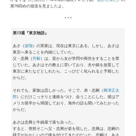
第76回めの放送を見ましたよ。
* * *
第13週『東京物語』
あさ（
波瑠
）の実家は、現在は東京にある。しかし、あさは
東京へ来ることを内緒にしていた。
父・忠興（
升毅
）は、昔から女が学問や商売をすることを禁
じていた。あさはその教えに背いており、夫や娘を放置して
東京に来たなどとしれたら、こっぴどく叱られると予期した
からだ。
それでも、家族は恋しかった。そこで、弟・忠嗣（
興津正太
郎
）にだけこっそりと連絡をつけ、会うことにした。彼はア
メリカ留学から帰国しており、海外の話も聞いてみたかった
からだ。
あさは忠興と牛鍋屋で落ち合った。
すると、突然そこへ父・忠興が姿を現した。忠興は、忠嗣の
様子がおかしいので後を付けてきたのだった。忠嗣は、あさ