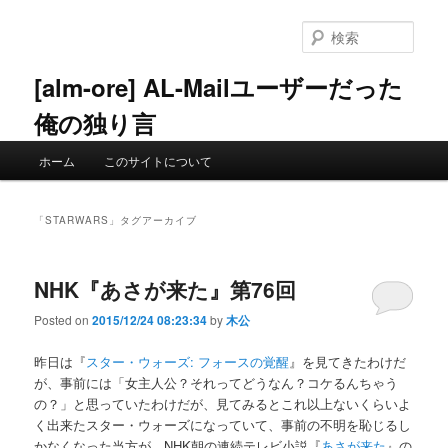
メ
サ
イ
ブ
検
ン
コ
索
コ
ン
[alm-ore] AL-Mailユーザーだった
ン
テ
俺の独り言
テ
ン
ン
ツ
メ
ツ
へ
ホーム
このサイトについて
イ
へ
移
ン
移
動
メ
動
「
STARWARS
」タグアーカイブ
ニ
ュ
ー
NHK『あさが来た』第76回
Posted on
2015/12/24 08:23:34
by
木公
昨日は『
スター・ウォーズ: フォースの覚醒
』を見てきたわけだ
が、事前には「女主人公？それってどうなん？コケるんちゃう
の？」と思っていたわけだが、見てみるとこれ以上ないくらいよ
く出来たスター・ウォーズになっていて、事前の不明を恥じるし
かなくなった当方が、NHK朝の連続テレビ小説『
あさが来た
』の