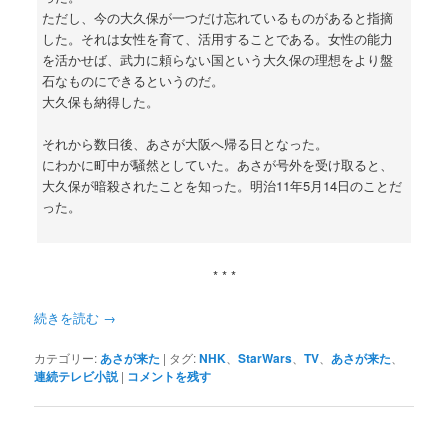
ただし、今の大久保が一つだけ忘れているものがあると指摘
した。それは女性を育て、活用することである。女性の能力
を活かせば、武力に頼らない国という大久保の理想をより盤
石なものにできるというのだ。
大久保も納得した。
それから数日後、あさが大阪へ帰る日となった。
にわかに町中が騒然としていた。あさが号外を受け取ると、
大久保が暗殺されたことを知った。明治11年5月14日のことだ
った。
* * *
続きを読む
→
カテゴリー:
あさが来た
|
タグ:
NHK
、
StarWars
、
TV
、
あさが来た
、
連続テレビ小説
|
コメントを残す