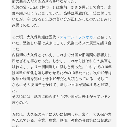
前の商売人だと認めざるを得なかった。
忠興の父・忠政（林与一）は生前、あさを男として育て、家
督を継がせようと言っていた。当時は馬鹿げた一笑に付して
いたが、今になると忠政の言い分が正しかったのだとしみじ
み思うのだった。
その頃、大久保利通は五代（
ディーン・フジオカ
）と会って
いた。堅苦しい話は抜きにして、気楽に将来の展望を語り合
った。
内務卿の大久保とはいえ、これまで外国や旧藩閥の影響力に
屈せざるを得なかった。しかし、これからはそれらの妨害を
跳ね返し、より一層国造りに励むと誓った。これまでの10年
は国政の変化を落ち着かせるための10年だった。次の10年は
政治や経済を完成させる10年だと見積もっている。そして、
さらにその後10年をかけて、新しい日本が完成すると展望し
た。
その頃には、武力に頼らずとも強い国が出来上がっていると
言うのだ。
五代は、大久保の考えに大いに賛同した。常々、大久保が力
を入れている、産業、農業、物価、教育の各政策には賛成だ
った。