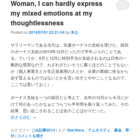
Woman, I can hardly express
my mixed emotions at my
thoughtlessness
Posted on
2014/07/01 22:21:04
by
木公
サラリーマンである当方は、先週ボーナスの支給を受けた。前回
のボーナス支給が2013年12月だったので半年ぶりのことであ
る。ていうか、6月と12月に特別手当が支給されるのは日本の一
般的な慣習なので、わざわざたいそうに書くほどのことでもない
が（個人事業主とか非正規雇用の人とか、企業の業績に依るから
必ず貰えるものではないとかを言い出すとややこしくなるので、
ここでは置いておく）。
ボーナス支給を一つの節目だと考えて、去年の12月から今月にか
けて何があったかなぁとつらつら半年間を振り返ってみた。その
結果、思い起こされることは女のことばかりだった。
続きを読む
→
カテゴリー:
ごみ記事2014
|
タグ:
StarWars
、
アムネスティ
、
募金
、
寄
付
|
コメントを残す