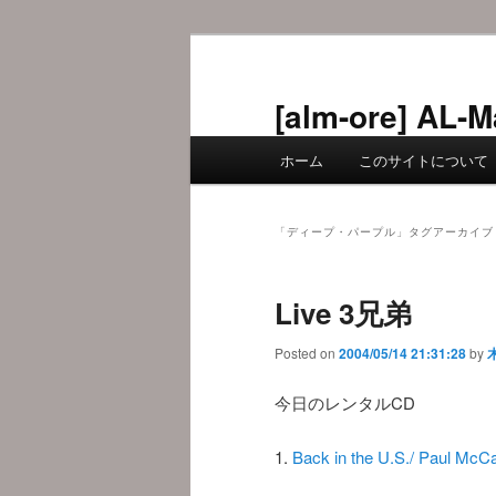
メ
サ
イ
ブ
ン
コ
[alm-ore] 
コ
ン
メ
ン
テ
ホーム
このサイトについて
イ
テ
ン
ン
ン
ツ
メ
ツ
へ
「
ディープ・パープル
」タグアーカイブ
ニ
へ
移
ュ
移
動
Live 3兄弟
ー
動
Posted on
2004/05/14 21:31:28
by
今日のレンタルCD
1.
Back in the U.S./ Paul McC