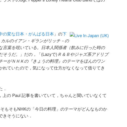
中の変な日本・がんばる日本
」の
下
－カルのイアン・ギランがリッチ－の
な言葉を呟いている。日本人関係者（飲みに行った時の
だそうだ。
」だの，「(Lazyで)
Ｒ＆Ｂやジャズ系アドリブ
チーがＮＨＫの『きょうの料理』のテーマをほんのワン
かれていたので，気になって仕方がなくなって借りてき
た．
 の時は，上の Paul 記事を書いていて，ちゃんと聞いていなくて
が，そもそもNHKの「今日の料理」のテーマがどんなものか
できそうにない．