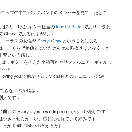
テロップの中でバックバンドのメンバーを見ていたとこ
女性は2人．1人はギター担当の
Jennifer Batten
であり，彼女
Sheryl であるはずがない．
たコーラスの女性が
Sheryl Crow
ということになる．
は，いくら15年前とはいえぜんぜん垢抜けていなく，ど
中背という感じ．
えば，ギターを抱えた小洒落たカリフォルニア・ギャルっ
かった．
 loving you で聴かせる，Michael とのデュエットのみ
見せできないのが残念．
別人です．
Everyday is a winding road からいい感じです．
はいきませんが，いい感じに枯れていて好みです．
 とか Keith Richardsとかとか)．