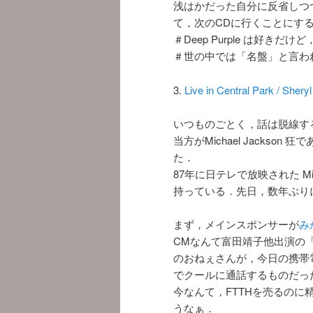
浅はかだった自分に反省しつつ，
て，次のCDに行くことにす
＃Deep Purple は好き
＃世の中では「名盤」と言わ
3.
Live in Central Park / Shery
いつものごとく，話は脱線す
当方がMichael Jackson 
た．
87年に日テレで放映された Mic
持っている．先日，数年ぶり
まず，メインスポンサーが
み
CMなんて富田靖子他出演の「
のおねぇさんが，今日の携帯
でクールに通話するものだっ
今なんて，FTTHを売るの
うなぁ．