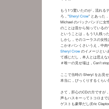
もう1つ驚いたのが，流れる
ろ，”
Sheryl Crow
” とあった．
Michael のバックバンドに
のことは昔から知っているので 
ということは，もう1人残っ
しかし，そのコーラスの女性
こかオバンくさいうえ，中肉
Sheryl Crow
のイメージとい
て感じだし，本人とは思えな
＃唯一の見せ場は，Can’t stop
ここで当時の Sheryl をお
本当に，びっくりするくらい
さて，肝心のCDの方ですが，1曲目の 
声もハスキーってトコロまで
ゲストも豪華だし(Eric Clapton