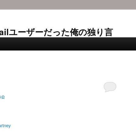
AL-Mailユーザーだった俺の独り言
木公
artney