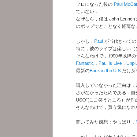
ソロになった後の
Paul McCar
ていない．
なぜなら，僕は John Len
のポップでどことなく軽薄な
しかし，
Paul
が当代きっての
特に，彼のライブは楽しい（
そんなわけで，1990年以降
Fantastic
，
Paul Is Live
，
Unplu
最新の
Back in the U.S.
だけ所
購入していなかった理由は，
さがなかったためである．自分で
USO”(ここ笑うところ）が
そんなわけで，買う気になれ
聞いてみた感想：やっぱり，
しかし，なんだかんだいって，ラストのSg