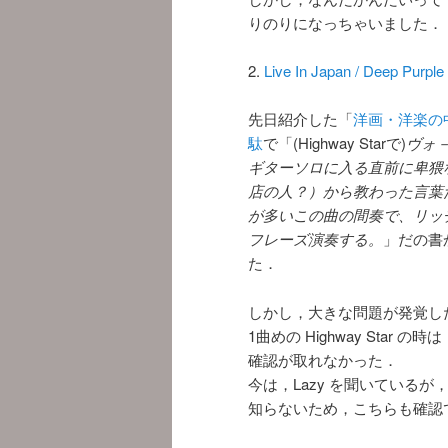
りのりになっちゃいました．
2.
Live In Japan / Deep Purple
先日紹介した「
洋画・洋楽の
駄
で「(Highway Starで)
ヴォ
ギターソロに入る直前に卑猥
店の人？）から教わった言葉
が多いこの曲の間奏で、リッ
フレーズ演奏する。
」だの書
た．
しかし，大きな問題が発覚し
1曲めの Highway Star
確認が取れなかった．
今は，Lazy を聞いている
知らないため，こちらも確認