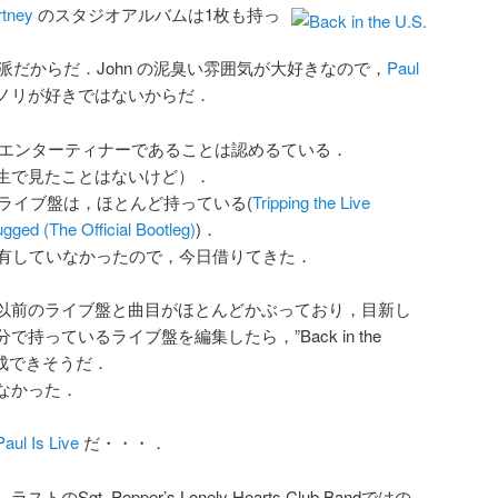
tney
のスタジオアルバムは1枚も持っ
non 派だからだ．John の泥臭い雰囲気が大好きなので，
Paul
ノリが好きではないからだ．
エンターティナーであることは認めるている．
生で見たことはないけど）．
のライブ盤は，ほとんど持っている(
Tripping the Live
gged (The Official Bootleg)
)．
有していなかったので，今日借りてきた．
以前のライブ盤と曲目がほとんどかぶっており，目新し
持っているライブ盤を編集したら，”Back in the
作成できそうだ．
なかった．
Paul Is Live
だ・・・．
t. Pepper’s Lonely Hearts Club Bandではの