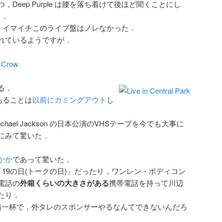
Deep Purple は腰を落ち着けて後ほど聞くことにし
る．
だけど，イマイチこのライブ盤はノレなかった．
れているようですが．
l Crow
る．
狂であることは
以前にカミングアウト
し
hael Jackson の日本公演のVHSテープを今でも大事に
にみて驚いた．
かか
であって驚いた．
19の日(トークの日)」だったり，ワンレン・ボディコン
電話の
外箱くらいの大きさがある
携帯電話を持って川辺
たり．
に精一杯で，外タレのスポンサーやるなんてできないんだろ