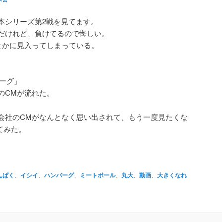
本シリーズ第2戦を見てます。
だけれど、負けてるので悔しい。
とかに見入ってしまっている。
バーグ」
のCMが流れた。
会社のCMがなんとなく思い出されて、もう一度見たくな
てみた。
んぱく
、
イシイ
、
ハンバーグ
、
ミートボール
、
丸大
、
動画
、
大きくなれ