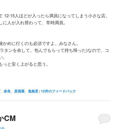
 12-15人ほどが入ったら満員になってしまう小さな店。
しに人が入れ替わって、常時満員。
確かめに行くのも必須ですよ、みなさん。
い(グラタンを余して、包んでもらって持ち帰った)なので、コ
い。
もっと安く上がると思う。
グ
、
奈良
、
居酒屋
、
鬼無里
|
12
件のフィードバック
かCM
木公