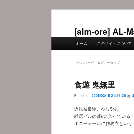
メ
サ
イ
ブ
ン
コ
[alm-ore] 
コ
ン
メ
ン
テ
ホーム
このサイトについて
イ
テ
ン
ン
ン
ツ
メ
ツ
へ
「
ハンバーグ
」タグアーカイブ
ニ
へ
移
ュ
移
動
食遊 鬼無里
ー
動
Posted on
2008/03/15 21:26:26
by
近鉄奈良駅、徒歩5分。
雑居ビルの2階に入っている
ポニーテールに作務衣という