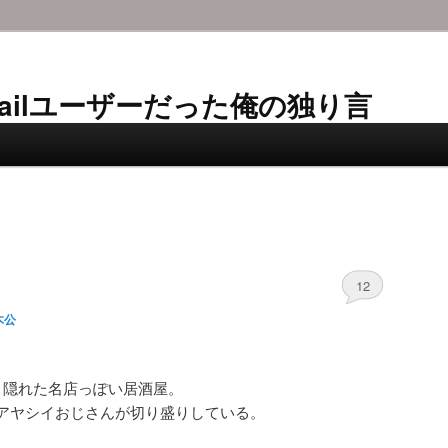
AL-Mailユーザーだった俺の独り言
12
木公
、隠れた名店っぽい居酒屋。
アヤシイおじさんが切り盛りしている。