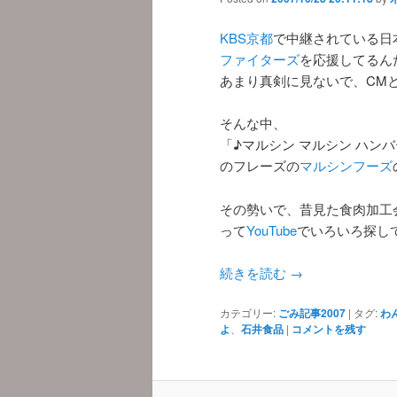
KBS京都
で中継されている日
ファイターズ
を応援してるん
あまり真剣に見ないで、CM
そんな中、
「♪マルシン マルシン ハン
のフレーズの
マルシンフーズ
その勢いで、昔見た食肉加工
って
YouTube
でいろいろ探し
続きを読む
→
カテゴリー:
ごみ記事2007
|
タグ:
わ
よ
、
石井食品
|
コメントを残す