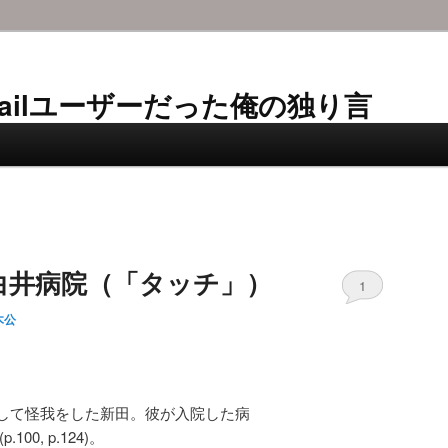
AL-Mailユーザーだった俺の独り言
白井病院（「タッチ」）
1
木公
して怪我をした新田。彼が入院した病
0, p.124)。