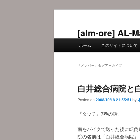
メ
サ
イ
ブ
ン
コ
[alm-ore] 
コ
ン
メ
ン
テ
ホーム
このサイトについて
イ
テ
ン
ン
ン
ツ
メ
ツ
へ
「
メンバー
」タグアーカイブ
ニ
へ
移
ュ
移
動
白井総合病院と
ー
動
Posted on
2008/10/18 21:55:51
by
『タッチ』7巻の話。
南をバイクで送った後に転倒
院の名前は「白井総合病院」 (p.10