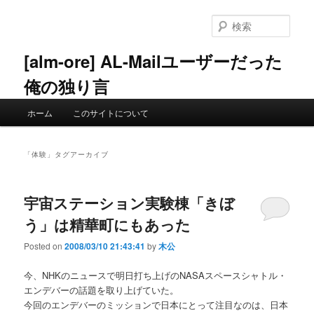
メ
サ
イ
ブ
検
ン
コ
索
コ
ン
[alm-ore] AL-Mailユーザーだった
ン
テ
俺の独り言
テ
ン
ン
ツ
メ
ツ
へ
ホーム
このサイトについて
イ
へ
移
ン
移
動
メ
動
「
体験
」タグアーカイブ
ニ
ュ
ー
宇宙ステーション実験棟「きぼ
う」は精華町にもあった
Posted on
2008/03/10 21:43:41
by
木公
今、NHKのニュースで明日打ち上げのNASAスペースシャトル・
エンデバーの話題を取り上げていた。
今回のエンデバーのミッションで日本にとって注目なのは、日本