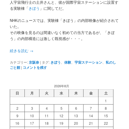
人宇宙飛行士の土井さんと、彼が国際宇宙ステーションに設置す
る実験棟「
きぼう
」に関してだ。
NHKのニュースでは、実験棟「きぼう」の内部映像が紹介されて
いた。
その映像を見るのは間違いなく初めての当方であるが、「きぼ
う」の内部構造には激しく既視感が・・・。
続きを読む
→
カテゴリー:
京阪奈
|
タグ:
きぼう
、
体験
、
宇宙ステーション
、
私のし
ごと館
|
コメントを残す
2026年8月
日
月
火
水
木
金
土
1
2
3
4
5
6
7
8
9
10
11
12
13
14
15
16
17
18
19
20
21
22