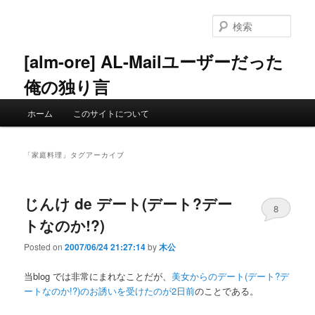
メ
サ
イ
ブ
検
ン
コ
索
コ
ン
[alm-ore] AL-Mailユーザーだった
ン
テ
俺の独り言
テ
ン
ン
ツ
メ
ツ
へ
ホーム
このサイトについて
イ
へ
移
ン
移
動
メ
動
「
家庭料理
」タグアーカイブ
ニ
ュ
ー
じんけ de デート(デート?デー
8
トなのか!?)
Posted on
2007/06/24 21:27:14
by
木公
当blog では非常にまれなことだが、
美女からのデート(デート?デ
ートなのか!?)のお誘いを受けたのが2日前
のことである。