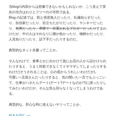
当blogの内容からは想像できないかもしれないが、こう見えて実
在の当方はわりとフツーの小市民である。
Blog の記述では、割と傍若無人だったり、礼儀知らずだった
り、自信家だったり、目立ちたがりだったり、ヤンキーだった
り、
色男だったり、界隈で一目置かれるブロガーだったり
するわ
けだが、中の人はそれなりに腰が低かったり、物静かだったり、
人見知りだったり、話下手だったりするのだ。
典型的なネット弁慶ってことか。
そんなわけで、食事とかに出かけて急にお店の人から話かけられ
たりすると、うまく対処できなくてドギマギしてしまったりする
わけだ(そうされることは、心の底からうれしいわけだが)。
可愛い♀店員さんだったりすると、気の聞いた一言でもぶっこい
て、仕事がハネたらデート(デート?デートなのか!?)に誘ったりし
てみたいわけだが、そんな気も回らなくなってしまうわけであ
る。
典型的な、肝心な時に使えないヤツってことか。
続きを読む
→