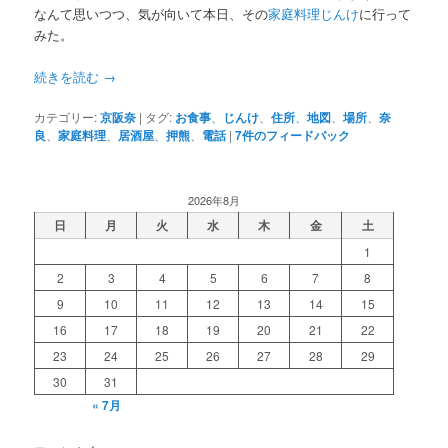
なんて思いつつ、気が向いて本日、その
家庭料理じんけ
に行って
みた。
続きを読む
→
カテゴリー:
京阪奈
|
タグ:
お食事
、
じんけ
、
住所
、
地図
、
場所
、
奈
良
、
家庭料理
、
居酒屋
、
押熊
、
電話
|
7
件のフィードバック
2026年8月
日
月
火
水
木
金
土
1
2
3
4
5
6
7
8
9
10
11
12
13
14
15
16
17
18
19
20
21
22
23
24
25
26
27
28
29
30
31
« 7月