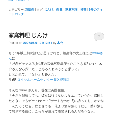
カテゴリー:
京阪奈
|
タグ:
じんけ
、
奈良
、
家庭料理
、
押熊
|
9
件のフィ
ードバック
家庭料理 じんけ
7
Posted on
2007/05/01 21:13:51
by
木公
もう1年以上前の話だと思うけれど、相楽郡の女王様こと
wakoさ
ん
に
「
近鉄ビックス(注)の横の和食料理屋行ったことある? いや、木
公さんなら行ったことあるんちゃうかと思って
」
と聞かれて、「ない」と答えた。
注)現
ロイヤルホームセンター BiX押熊店
そんな wako さんも、現在は英国在住。
「今さら偵察しても、彼女は行けないよなぁ。ていうか、帰国し
たときにでもデート(デート?デートなのか!?)に誘っても、オチね
ーんだろうなぁ。飲ませても、俺より酒が強そうだし、酔い潰し
て悪さする前に、こっちが潰れて嘲笑されるんだろうなぁ」