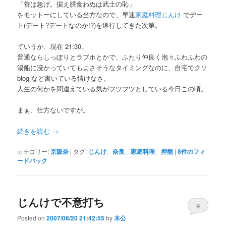
「善は急げ。据え膳食わぬは武士の恥」
をモットーにしている当方なので、早速
家庭料理じんけ
でデー
ト(デート?デートなのか!?)を遂行してきた次第。
ていうか、現在 21:30。
普通ならしっぽりとラブホとかで、ふたり仲良く泡々ふわふわの
湯船に浸かっていてもよさそうなタイミングなのに、自宅でクソ
blog など書いている情けなさ。
人生の何かを間違えている気がフツフツとしている今日この頃。
まぁ、仕方ないですが。
続きを読む
→
カテゴリー:
京阪奈
|
タグ:
じんけ
、
奈良
、
家庭料理
、
押熊
|
8
件のフィ
ードバック
じんけで不意打ち
9
Posted on
2007/06/20 21:42:55
by
木公