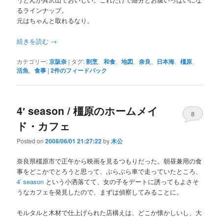
るラインナップ。
元はちゃんと取れるなり。
続きを読む
→
カテゴリー:
京阪奈
|
タグ:
割烹
、
和食
、
地図
、
奈良
、
日本海
、
橿原
、
活魚
、
食事
|
2
件のフィードバック
4′ season / 橿原のホームメイ
8
ド・カフェ
Posted on
2008/06/01 21:27:22
by
木公
奈良県橿原市で正午から映画を見るつもりだった。朝昼兼用の食
事をどこかでとろうと思って、ぶらぶら車で走っていたところ、
4′ season
という小洒落てて、女の子をデートに誘ってもよさそ
うなカフェを発見したので、まずは偵察してみることに。
モルタルと木材で仕上げられた店構えは、どこか懐かしいし、大