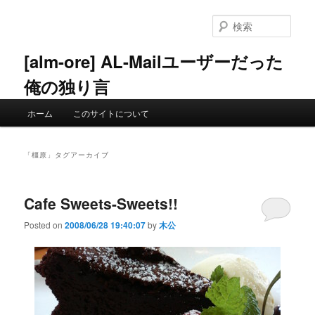
メ
サ
イ
ブ
検
ン
コ
索
コ
ン
[alm-ore] AL-Mailユーザーだった
ン
テ
俺の独り言
テ
ン
ン
ツ
メ
ツ
へ
ホーム
このサイトについて
イ
へ
移
ン
移
動
メ
動
「
橿原
」タグアーカイブ
ニ
ュ
ー
Cafe Sweets-Sweets!!
Posted on
2008/06/28 19:40:07
by
木公