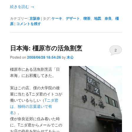
続きを読む
→
カテゴリー:
京阪奈
|
タグ:
ケーキ
、
デザート
、
喫茶
、
地図
、
奈良
、
橿
原
|
コメントを残す
日本海: 橿原市の活魚割烹
2
Posted on
2008/06/28 18:54:26
by
木公
橿原市にある活魚割烹店「日
本海」にお邪魔してきた。
実はこの店、僕の大学院の後
輩に当たるTニダ君のイトコが
働いているらしい（
Tニダ君
は、独特の言葉遣いで有
名
）。
僕が奈良近郊に住み着いた時
に、Tニダ君からメールでこの
お店の存在を知らせてもらっ