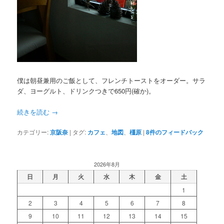
僕は朝昼兼用のご飯として、フレンチトーストをオーダー。サラ
ダ、ヨーグルト、ドリンクつきで650円(確か)。
続きを読む
→
カテゴリー:
京阪奈
|
タグ:
カフェ
、
地図
、
橿原
|
8
件のフィードバック
2026年8月
日
月
火
水
木
金
土
1
2
3
4
5
6
7
8
9
10
11
12
13
14
15