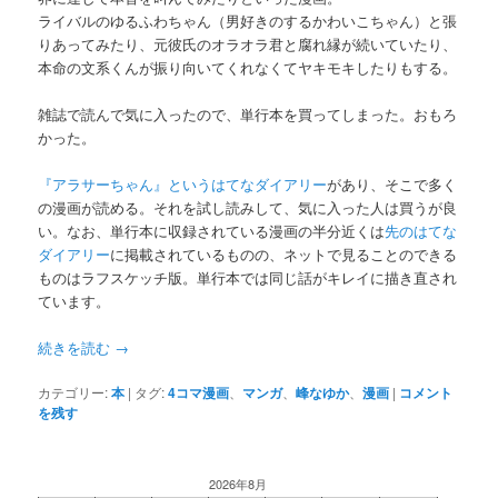
ライバルのゆるふわちゃん（男好きのするかわいこちゃん）と張
りあってみたり、元彼氏のオラオラ君と腐れ縁が続いていたり、
本命の文系くんが振り向いてくれなくてヤキモキしたりもする。
雑誌で読んで気に入ったので、単行本を買ってしまった。おもろ
かった。
『アラサーちゃん』というはてなダイアリー
があり、そこで多く
の漫画が読める。それを試し読みして、気に入った人は買うが良
い。なお、単行本に収録されている漫画の半分近くは
先のはてな
ダイアリー
に掲載されているものの、ネットで見ることのできる
ものはラフスケッチ版。単行本では同じ話がキレイに描き直され
ています。
続きを読む
→
カテゴリー:
本
|
タグ:
4コマ漫画
、
マンガ
、
峰なゆか
、
漫画
|
コメント
を残す
2026年8月