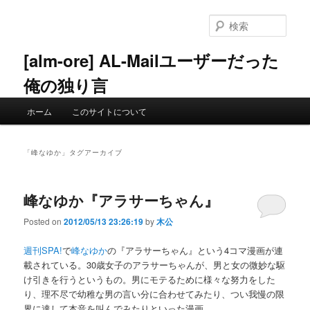
メ
サ
イ
ブ
検
ン
コ
索
コ
ン
[alm-ore] AL-Mailユーザーだった
ン
テ
俺の独り言
テ
ン
ン
ツ
メ
ツ
へ
ホーム
このサイトについて
イ
へ
移
ン
移
動
メ
動
「
峰なゆか
」タグアーカイブ
ニ
ュ
ー
峰なゆか『アラサーちゃん』
Posted on
2012/05/13 23:26:19
by
木公
週刊SPA!
で
峰なゆか
の『アラサーちゃん』という4コマ漫画が連
載されている。30歳女子のアラサーちゃんが、男と女の微妙な駆
け引きを行うというもの。男にモテるために様々な努力をした
り、理不尽で幼稚な男の言い分に合わせてみたり、つい我慢の限
界に達して本音を叫んでみたりといった漫画。