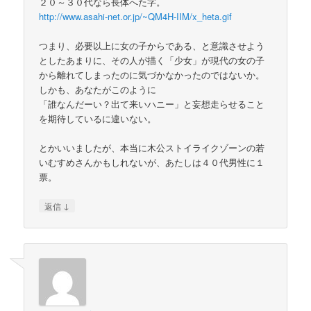
２０～３０代なら長体へた字。
http://www.asahi-net.or.jp/~QM4H-IIM/x_heta.gif
つまり、必要以上に女の子からである、と意識させよう
としたあまりに、その人が描く「少女」が現代の女の子
から離れてしまったのに気づかなかったのではないか。
しかも、あなたがこのように
「誰なんだーい？出て来いハニー」と妄想走らせること
を期待しているに違いない。
とかいいましたが、本当に木公ストイライクゾーンの若
いむすめさんかもしれないが、あたしは４０代男性に１
票。
↓
返信