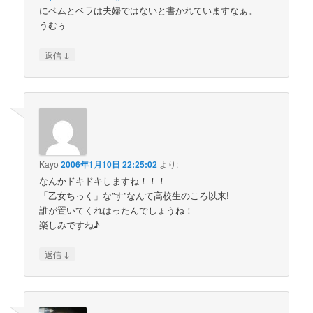
にベムとベラは夫婦ではないと書かれていますなぁ。
うむぅ
↓
返信
Kayo
2006年1月10日 22:25:02
より:
なんかドキドキしますね！！！
「乙女ちっく」な”す”なんて高校生のころ以来!
誰が置いてくれはったんでしょうね！
楽しみですね♪
↓
返信