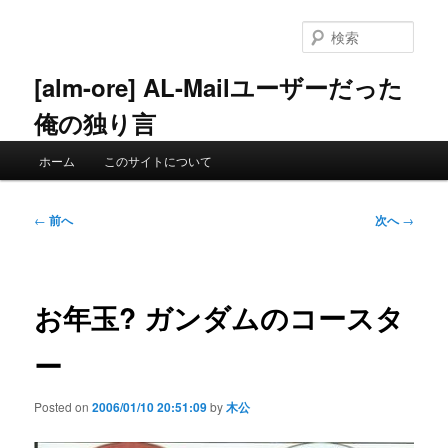
メ
イ
検
ン
索
コ
[alm-ore] AL-Mailユーザーだった
ン
俺の独り言
テ
ン
メ
ツ
ホーム
このサイトについて
イ
へ
ン
移
メ
投
動
←
前へ
次へ
→
ニ
稿
ュ
ナ
ー
ビ
ゲ
お年玉? ガンダムのコースタ
ー
シ
ー
ョ
ン
Posted on
2006/01/10 20:51:09
by
木公