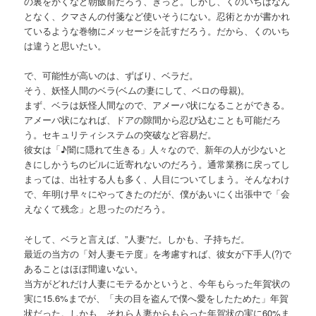
の裏をかくなど朝飯前だろう、きっと。しかし、くのいちはなん
となく、クマさんの付箋など使いそうにない。忍術とかが書かれ
ているような巻物にメッセージを託すだろう。だから、くのいち
は違うと思いたい。
で、可能性が高いのは、ずばり、ベラだ。
そう、妖怪人間のベラ(ベムの妻にして、ベロの母親)。
まず、ベラは妖怪人間なので、アメーバ状になることができる。
アメーバ状になれば、ドアの隙間から忍び込むことも可能だろ
う。セキュリティシステムの突破など容易だ。
彼女は「♪闇に隠れて生きる」人々なので、新年の人が少ないと
きにしかうちのビルに近寄れないのだろう。通常業務に戻ってし
まっては、出社する人も多く、人目についてしまう。そんなわけ
で、年明け早々にやってきたのだが、僕があいにく出張中で「会
えなくて残念」と思ったのだろう。
そして、ベラと言えば、”人妻”だ。しかも、子持ちだ。
最近の当方の「対人妻モテ度」を考慮すれば、彼女が下手人(?)で
あることはほぼ間違いない。
当方がどれだけ人妻にモテるかというと、今年もらった年賀状の
実に15.6%までが、「夫の目を盗んで僕へ愛をしたためた」年賀
状だった。しかも、それら人妻からもらった年賀状の実に60%ま