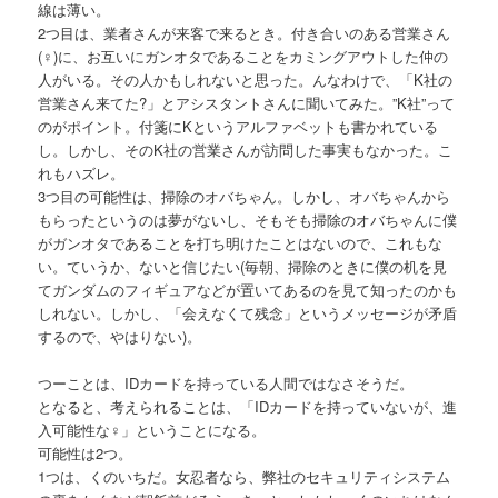
線は薄い。
2つ目は、業者さんが来客で来るとき。付き合いのある営業さん
(♀)に、お互いにガンオタであることをカミングアウトした仲の
人がいる。その人かもしれないと思った。んなわけで、「K社の
営業さん来てた?」とアシスタントさんに聞いてみた。”K社”って
のがポイント。付箋にKというアルファベットも書かれている
し。しかし、そのK社の営業さんが訪問した事実もなかった。こ
れもハズレ。
3つ目の可能性は、掃除のオバちゃん。しかし、オバちゃんから
もらったというのは夢がないし、そもそも掃除のオバちゃんに僕
がガンオタであることを打ち明けたことはないので、これもな
い。ていうか、ないと信じたい(毎朝、掃除のときに僕の机を見
てガンダムのフィギュアなどが置いてあるのを見て知ったのかも
しれない。しかし、「会えなくて残念」というメッセージが矛盾
するので、やはりない)。
つーことは、IDカードを持っている人間ではなさそうだ。
となると、考えられることは、「IDカードを持っていないが、進
入可能性な♀」ということになる。
可能性は2つ。
1つは、くのいちだ。女忍者なら、弊社のセキュリティシステム