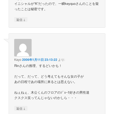
イニシャルが”K”だったので、一瞬keyquoさんのことを疑
ったことは秘密です。
↓
返信
Kayo
2006年1月11日 23:13:22
より:
Rinさんの推理、するどいかも！
だって、だって、どう考えてもそんな女の子が
あの日程であの場所に来るとは思えない。
ねぇねぇ、木公くんのフロアのｼﾞｮｰｸ好きの男性達
クスクス笑ってんじゃないのかしら・・・
↓
返信