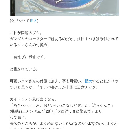
(クリックで
拡大
)
これが問題のブツ。
ガンダムのコースターではあるのだが、注目すべきは添付されて
いるクマさんの付箋紙。
「
会えずに残念です
」
と書かれている。
可愛いクマさんの付箋に加え、字も可愛い。
拡大
するとわかりや
すいと思うが、「す」の書き方が非常に乙女チック。
カイ・シデン風に言うなら、
「あ？へへへ、お、おどかしっこなしだぜ。だ、誰ちゃん？」
(機動戦士ガンダム 第28話「大西洋，血に染めて」より)
って感じ。
署名のところが、よく読めないし(“Ku”なのか”KL”なのか、よくわ