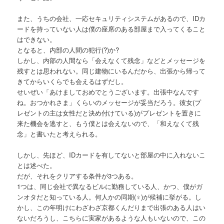
また、うちの会社、一応セキュリティシステムがあるので、IDカ
ードを持っていない人は僕の座席のある部屋まで入ってくること
はできない。
となると、内部の人間の犯行(?)か?
しかし、内部の人間なら「会えなくて残念」などとメッセージを
残すとは思われない。同じ建物にいるんだから、出張から帰って
きてからいくらでも会えるはずだし。
せいぜい「あけましておめでとうございます。出張中なんです
ね。おつかれさま」くらいのメッセージが妥当だろう。彼女(プ
レゼントの主は女性だと決め付けている)がプレゼントを置きに
来た機会を逃すと、もう僕とは会えないので、「和えなくて残
念」と書いたと考えられる。
しかし、先ほど、IDカードを有してないと部屋の中に入れないこ
とは述べた。
だが、それをクリアする条件が3つある。
1つは、同じ会社で異なるビルに勤務している人、かつ、僕がガ
ンオタだと知っている人。何人かの同期(♀)が候補に挙がる。し
かし、この年明けにわざわざ京都くんだりまで出張のある人はい
ないだろうし、こちらに実家があるような人もいないので、この