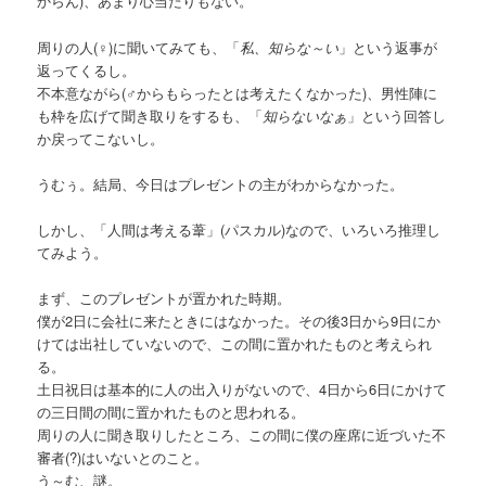
からん)、あまり心当たりもない。
周りの人(♀)に聞いてみても、「
私、知らな～い
」という返事が
返ってくるし。
不本意ながら(♂からもらったとは考えたくなかった)、男性陣に
も枠を広げて聞き取りをするも、「
知らないなぁ
」という回答し
か戻ってこないし。
うむぅ。結局、今日はプレゼントの主がわからなかった。
しかし、「人間は考える葦」(パスカル)なので、いろいろ推理し
てみよう。
まず、このプレゼントが置かれた時期。
僕が2日に会社に来たときにはなかった。その後3日から9日にか
けては出社していないので、この間に置かれたものと考えられ
る。
土日祝日は基本的に人の出入りがないので、4日から6日にかけて
の三日間の間に置かれたものと思われる。
周りの人に聞き取りしたところ、この間に僕の座席に近づいた不
審者(?)はいないとのこと。
う～む、謎。