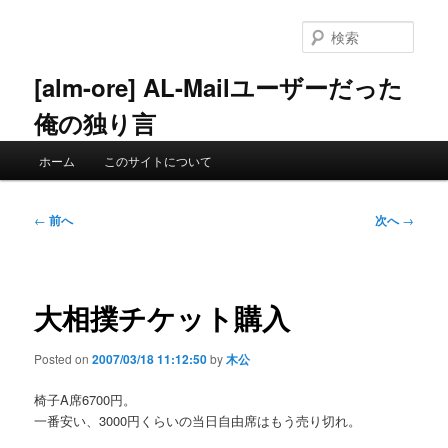
メ
イ
検
ン
索
コ
[alm-ore] AL-Mailユーザーだった
ン
俺の独り言
テ
ン
メ
ツ
ホーム
このサイトについて
イ
へ
ン
移
メ
投
動
←
前へ
次へ
→
ニ
稿
ュ
ナ
ー
ビ
ゲ
大相撲チケット購入
ー
シ
Posted on
2007/03/18 11:12:50
by
木公
ョ
ン
椅子A席6700円。
一番安い、3000円くらいの当日自由席はもう売り切れ。