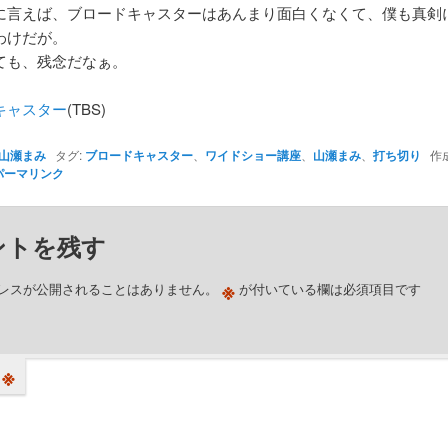
に言えば、ブロードキャスターはあんまり面白くなくて、僕も真剣
わけだが。
ても、残念だなぁ。
キャスター
(TBS)
山瀬まみ
タグ:
ブロードキャスター
、
ワイドショー講座
、
山瀬まみ
、
打ち切り
作成
パーマリンク
ントを残す
※
レスが公開されることはありません。
が付いている欄は必須項目です
※