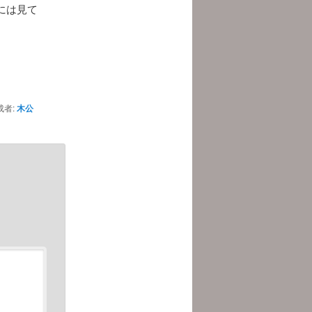
には見て
者:
木公