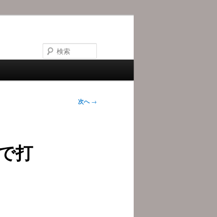
検
索
次へ
→
で打