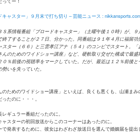
だってー！
ャスター」９月末で打ち切り – 芸能ニュース : nikkansports.co
ＢＳ系情報番組「ブロードキャスター」（土曜午後１０時）が、９
で終了することが２７日、分かった。同番組は９１年４月に福留功
ャスター（６６）と三雲孝江アナ（５４）のコンビでスタート。「
さんのためのワイドショー講座」など、硬軟取り交ぜた構成で最盛
２０％前後の視聴率をマークしていた。だが、最近は１２％前後と
の勢いを失っていた。
んのためのワイドショー講座」といえば、良くも悪くも、山瀬まみ
だったのに・・・。
長レギュラー番組だったのに。
キャスターの初回放送からこのコーナーはあったのに。
ーで発表するために、彼女はわざわざ放送日を選んで婚姻届を提出