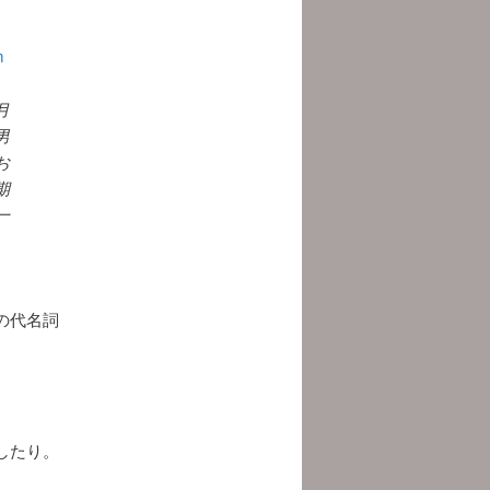
m
月
男
お
期
一
の代名詞
したり。