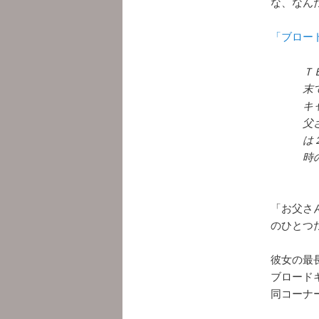
な、なん
「ブロードキ
Ｔ
末
キ
父
は
時
「お父さ
のひとつ
彼女の最
ブロード
同コーナ