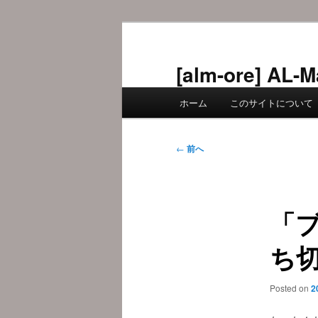
メ
イ
ン
[alm-ore] 
コ
メ
ン
ホーム
このサイトについて
イ
テ
ン
ン
メ
投
ツ
←
前へ
ニ
稿
へ
ュ
ナ
移
ー
ビ
動
「
ゲ
ー
ち
シ
ョ
ン
Posted on
2