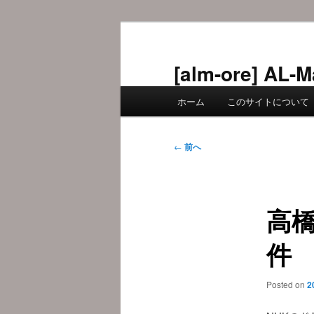
メ
イ
ン
[alm-ore] 
コ
メ
ン
ホーム
このサイトについて
イ
テ
ン
ン
メ
投
ツ
←
前へ
ニ
稿
へ
ュ
ナ
移
ー
ビ
動
高
ゲ
ー
件
シ
ョ
ン
Posted on
2