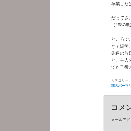
卒業した
だってさ
（1987
ところで
きて爆笑
先週の放
と、主人
てた子役
カテゴリー:
稿のパーマ
コメ
メールアド