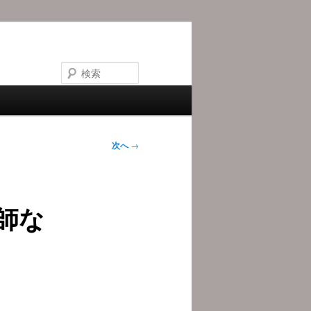
検
索
次へ
→
師な