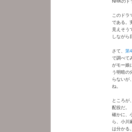
NHKのド
このドラ
である。
見えそう
しながら
さて、
第
で調べて
がモー娘
う明暗の
らないが
ね。
ところが
配役だ。
確かに、
ら、小川
は分かる