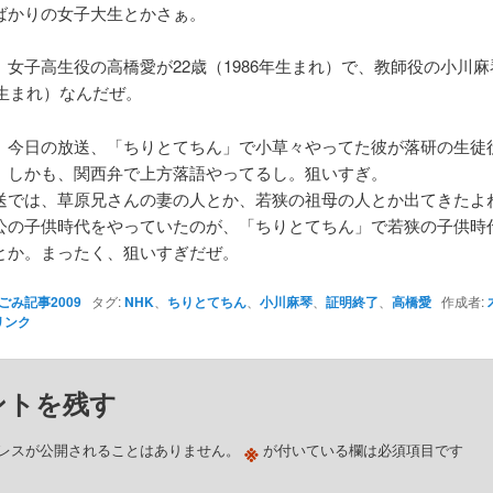
ばかりの女子大生とかさぁ。
、女子高生役の高橋愛が22歳（1986年生まれ）で、教師役の小川麻
年生まれ）なんだぜ。
、今日の放送、「ちりとてちん」で小草々やってた彼が落研の生徒
。しかも、関西弁で上方落語やってるし。狙いすぎ。
送では、草原兄さんの妻の人とか、若狭の祖母の人とか出てきたよ
公の子供時代をやっていたのが、「ちりとてちん」で若狭の子供時
とか。まったく、狙いすぎだぜ。
ごみ記事2009
タグ:
NHK
、
ちりとてちん
、
小川麻琴
、
証明終了
、
高橋愛
作成者:
リンク
ントを残す
※
レスが公開されることはありません。
が付いている欄は必須項目です