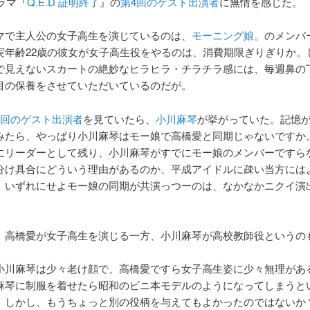
ラマ『
Q.E.D 証明終了
』の
第4回のゲスト出演者
に無情を感じた。
マで主人公の女子高生を演じているのは、
モーニング娘。
のメンバ
実年齢22歳の彼女が女子高生役をやるのは、消費期限ぎりぎりか。
で見えないスカートの絶妙なヒラヒラ・チラチラ感には、毎週鼻の
目の保養をさせていただいているのだが。
4回のゲスト出演者
を見ていたら、
小川麻琴
が挙がっていた。記憶
みたら、やっぱり小川麻琴はモー娘で高橋愛と同期じゃないですか
にリーダーとして残り、小川麻琴がすでにモー娘のメンバーですら
分け具合にどういう理由があるのか、平成アイドルに疎い当方には
、いずれにせよモー娘の同期が共演っつーのは、なかなかニクイ演
、高橋愛が女子高生を演じる一方、小川麻琴が高校教師役というの
小川麻琴は少々老け顔で、高橋愛ですら女子高生姿に少々無理があ
麻琴に制服を着せたら昭和のビニ本モデルのようになってしまうと
。しかし、もうちょっと別の役柄を与えてもよかったのではないか