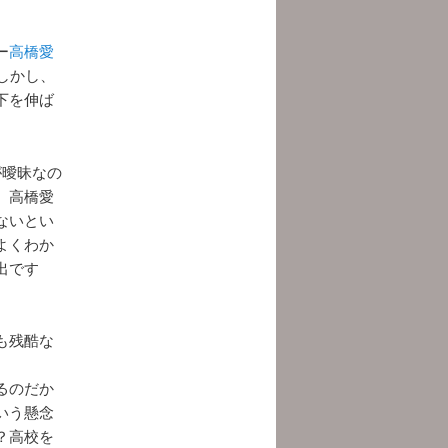
ー
高橋愛
しかし、
下を伸ば
が曖昧なの
。高橋愛
ないとい
よくわか
出です
も残酷な
るのだか
いう懸念
？高校を