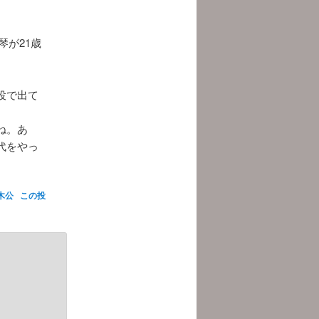
琴が21歳
役で出て
ね。あ
代をやっ
木公
この投