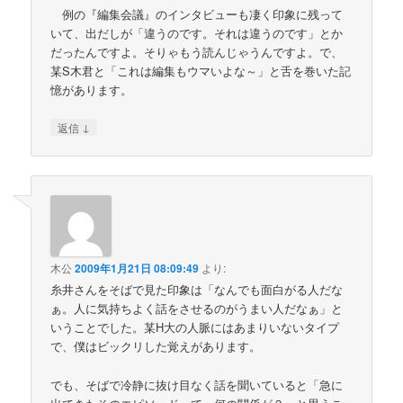
例の『編集会議』のインタビューも凄く印象に残って
いて、出だしが「違うのです。それは違うのです」とか
だったんですよ。そりゃもう読んじゃうんですよ。で、
某S木君と「これは編集もウマいよな～」と舌を巻いた記
憶があります。
↓
返信
木公
2009年1月21日 08:09:49
より:
糸井さんをそばで見た印象は「なんでも面白がる人だな
ぁ。人に気持ちよく話をさせるのがうまい人だなぁ」と
いうことでした。某H大の人脈にはあまりいないタイプ
で、僕はビックリした覚えがあります。
でも、そばで冷静に抜け目なく話を聞いていると「急に