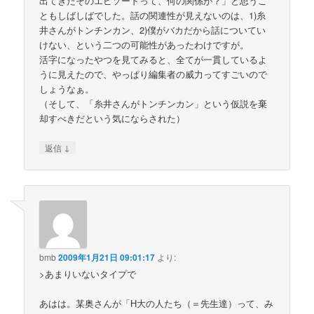
出てきたそのエピソードって、何の関係が？」と思うこ
ともしばしばでした。話の関連性が見えないのは、1)糸
井さんがトンチンカン、2)僕がバカだから話についてい
けない、という二つの可能性があったわけですが。
活字になったやつを見てみると、全てが一貫しているよ
うに見えたので、やっぱり編集者の威力ってすごいので
しょうなぁ。
（そして、「糸井さんがトンチンカン」という仮説を棄
却すべきだという気にならされた）
↓
返信
bmb
2009年1月21日 09:01:17
より:
>あまりいないタイプで
あはは。某奥さんが「H大の人たち（＝先生達）って、み