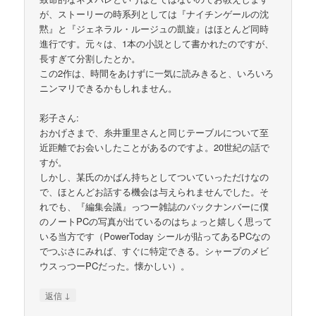
が、ストーリーの時系列としては『ナイチンゲールの沈
黙』と『ジェネラル・ルージュの凱旋』はほとんど同時
進行です。元々は、1本の小説として書かれたのですが、
長すぎて分割したとか。
この2作は、時間をあけずに一気に読みきると、いろいろ
ニンマリできるかもしれません。
彩子さん:
おかげさまで、糸井重里さんと同じテーブルについて至
近距離でお会いしたことがあるのですよ。20世紀の話で
すが。
しかし、某氏のかばん持ちとしてついていっただけなの
で、ほとんどお話する機会は与えられませんでした。そ
れでも、『編集会議』っつー雑誌のバックナンバーに僕
のノートPCの写真が出ているのはちょっと嬉しく思って
いる当方です（PowerToday シールが貼ってあるPCなの
でつぶさにみれば、すぐに特定できる。シャープのメビ
ウスっつーPCだった。懐かしい）。
↓
返信