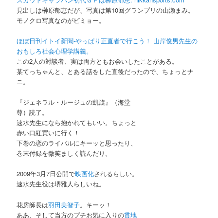
見出しは榊原郁恵だが、写真は第10回グランプリの山瀬まみ。
モノクロ写真なのがビミョー。
ほぼ日刊イトイ新聞-やっぱり正直者で行こう！ 山岸俊男先生の
おもしろ社会心理学講義。
この2人の対談者、実は両方ともお会いしたことがある。
某てっちゃんと、とある話をした直後だったので、ちょっとナ
ニ。
『ジェネラル・ルージュの凱旋』（海堂
尊）読了。
速水先生になら抱かれてもいい。ちょっと
赤い口紅買いに行く！
下巻の恋のライバルにキーッと思ったり、
巻末付録を微笑ましく読んだり。
2009年3月7日公開で
映画化
されるらしい。
速水先生役は堺雅人らしいね。
花房師長は
羽田美智子
。キーッ！
ああ、そして当方のプチお気に入りの
貫地