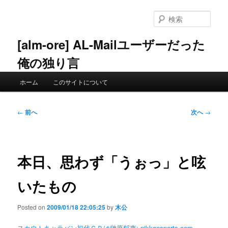
メ
イ
検
ン
索
コ
[alm-ore] AL-Mailユーザーだった
ン
俺の独り言
テ
ン
メ
ツ
ホーム
このサイトについて
イ
へ
ン
移
メ
投
動
←
前へ
次へ
→
ニ
稿
ュ
ナ
ー
ビ
ゲ
本日、思わず「うぉっ」と呟
ー
シ
いたもの
ョ
ン
Posted on
2009/01/18 22:05:25
by
木公
スカウトキャラバン初代ＧＰは榊原郁恵: nikkansports.com