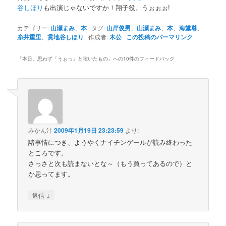
谷しほり
も出演じゃないですか！翔子役。うぉぉぉ!
カテゴリー:
山瀬まみ
、
本
タグ:
山岸俊男
、
山瀬まみ
、
本
、
海堂尊
、
糸井重里
、
貫地谷しほり
作成者:
木公
この投稿のパーマリンク
「
本日、思わず「うぉっ」と呟いたもの
」への10件のフィードバック
みかん汁
2009年1月19日 23:23:59
より:
諸事情につき、ようやくナイチンゲールが読み終わった
ところです。
さっさと次も読まないとな～（もう買ってあるので）と
か思ってます。
↓
返信