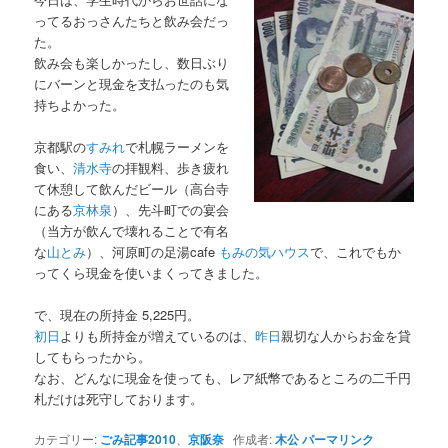
ってるおっさんたちと飲み会だっ
た。
飲み会も楽しかったし、数日ぶり
にバーンと現金を支払ったのも気
持ちよかった。
京都駅の
すみれ
で札幌ラーメンを
食い、
清水寺
の拝観料、歩き疲れ
て休憩して飲んだビール（高台寺
にある
京林泉
）、先斗町での宴会
（当方が飲んで壊れることで有名
な
山とみ
）、河原町の足湯cafe
もみの気ハウス
で、これでもか
ってくら現金を使いまくってきました。
で、現在の所持金 5,225円。
初日
よりも所持金が増えているのは、
昨日
親切な人からお金を貸
してもらったから。
なお、どんなに現金を使っても、レア紙幣であるところの二千円
札だけは死守しております。
カテゴリー:
ごみ記事2010
、
京阪奈
作成者:
木公
パーマリンク