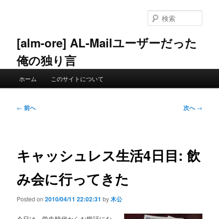
メ
イ
検
ン
索
コ
[alm-ore] AL-Mailユーザーだった
ン
俺の独り言
テ
ン
メ
ツ
ホーム
このサイトについて
イ
へ
ン
移
メ
投
動
←
前へ
次へ
→
ニ
稿
ュ
ナ
ー
ビ
ゲ
キャッシュレス生活4日目: 飲
ー
シ
み会に行ってきた
ョ
ン
Posted on
2010/04/11 22:02:31
by
木公
今日は、学生時代からお世話にな