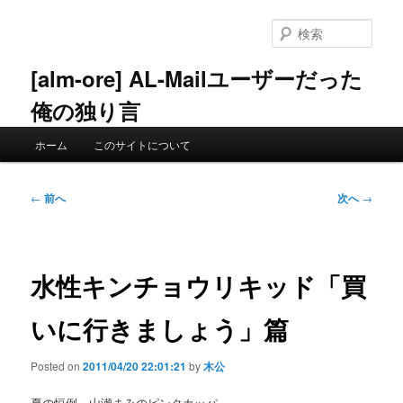
メ
イ
検
ン
索
コ
[alm-ore] AL-Mailユーザーだった
ン
俺の独り言
テ
ン
メ
ツ
ホーム
このサイトについて
イ
へ
ン
移
メ
投
動
←
前へ
次へ
→
ニ
稿
ュ
ナ
ー
ビ
ゲ
水性キンチョウリキッド「買
ー
シ
いに行きましょう」篇
ョ
ン
Posted on
2011/04/20 22:01:21
by
木公
夏の恒例、山瀬まみのピンクカッパ。