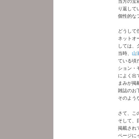
当方の宝
り返して
個性的な
どうして
ネットオ
しては、
当時、
山
ている頃
ション・
によく出
まみが掲
雑誌のお
そのよう
さて、こ
そして、
掲載され
ページに