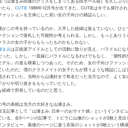
箱（山瀬まみ関連のグッズをしまってある段ボール箱）を久しぶり
いたら、
CUTiE
1989年12月号が出てきた。CUTiEは今でも発行さ
ファッションを主体にした若い女の子向けの雑誌らしい。
僕がこの号を持っているのか、入手した経緯は覚えていない。ひと
ークションで落札した可能性が考えられる。しかし、もっとありう
クラスの女の子からもらったものかもしれない。
瀬まみ
は正統派アイドルとしての活動に陰りが見え、バラドルにな
だった。しかし、一直線にバラドルになるわけでもなく、「個性的
モデル」の道も模索しつつあった。そのため、女の子向けファッシ
ていたのだ。僕のクラスメイトの女子たちが買うような雑誌にしば
載されていた。当時から山瀬好きで有名だった当方なので、よく女
下がりや切り抜きをもらっていたりした。
な経緯で所有しているのだと思う。
の号の表紙は当方の大好きな山瀬まみ。
目玉記事として「山瀬まみ: 日本一のおサイケ娘」というインタビ
ている。全3ページの記事で、トビラに山瀬のショットが2枚と見出
インタビュー、最後のページに違う衣装のショットが3枚という構