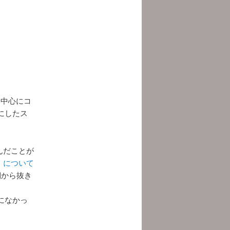
を中心にコ
にしたス
んだことが
』について
棚から抜き
になかっ