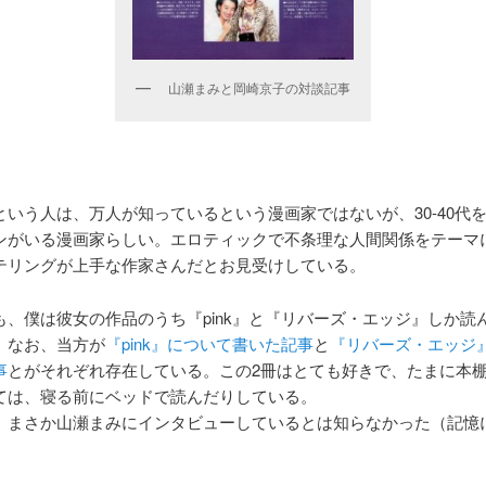
山瀬まみと岡崎京子の対談記事
という人は、万人が知っているという漫画家ではないが、30-40代
ンがいる漫画家らしい。エロティックで不条理な人間関係をテーマ
テリングが上手な作家さんだとお見受けしている。
も、僕は彼女の作品のうち『pink』と『リバーズ・エッジ』しか読
。なお、当方が
『pink』について書いた記事
と
『リバーズ・エッジ
事
とがそれぞれ存在している。この2冊はとても好きで、たまに本
ては、寝る前にベッドで読んだりしている。
、まさか山瀬まみにインタビューしているとは知らなかった（記憶