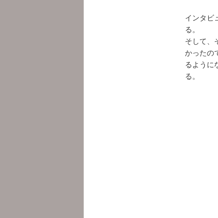
インタビ
る。
そして、
かったの
るように
る。