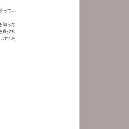
語ってい
を知らな
を多少知
わけであ