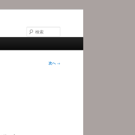
検
索
次へ
→