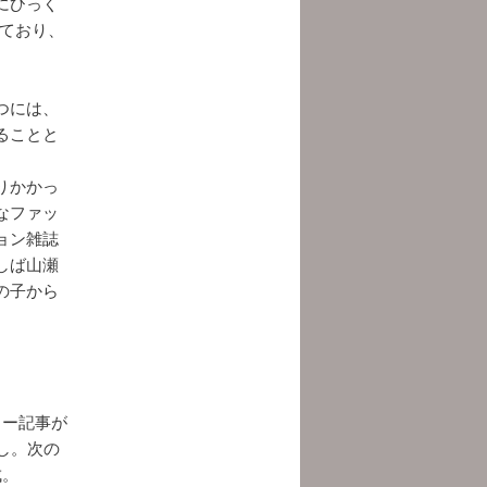
にひっく
れており、
つには、
ることと
りかかっ
なファッ
ョン雑誌
しば山瀬
の子から
ュー記事が
し。次の
成。