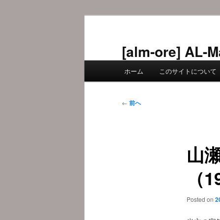
メ
イ
ン
[alm-ore] 
コ
メ
ン
ホーム
このサイトについて
イ
テ
ン
ン
メ
投
ツ
←
前へ
ニ
稿
へ
ュ
ナ
移
ー
ビ
動
山
ゲ
ー
（1
シ
ョ
ン
Posted on
2