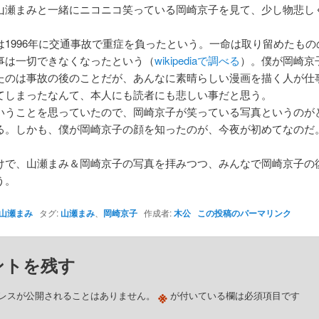
山瀬まみと一緒にニコニコ笑っている岡崎京子を見て、少し物悲し
は1996年に交通事故で重症を負ったという。一命は取り留めたもの
事は一切できなくなったという（
wikipediaで調べる
）。僕が岡崎京
たのは事故の後のことだが、あんなに素晴らしい漫画を描く人が仕
てしまったなんて、本人にも読者にも悲しい事だと思う。
いうことを思っていたので、岡崎京子が笑っている写真というのが
る。しかも、僕が岡崎京子の顔を知ったのが、今夜が初めてなのだ
けで、山瀬まみ＆岡崎京子の写真を拝みつつ、みんなで岡崎京子の
う。
山瀬まみ
タグ:
山瀬まみ
、
岡崎京子
作成者:
木公
この投稿のパーマリンク
ントを残す
※
レスが公開されることはありません。
が付いている欄は必須項目です