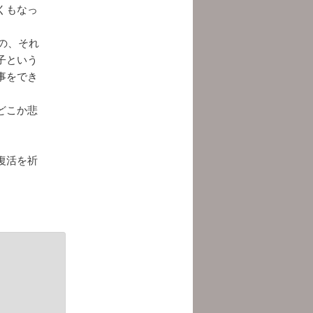
くもなっ
の、それ
子という
事をでき
どこか悲
。
復活を祈