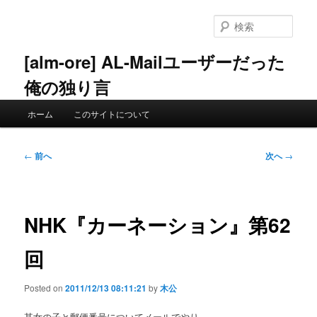
メ
イ
検
ン
索
コ
[alm-ore] AL-Mailユーザーだった
ン
俺の独り言
テ
ン
メ
ツ
ホーム
このサイトについて
イ
へ
ン
移
メ
投
動
←
前へ
次へ
→
ニ
稿
ュ
ナ
ー
ビ
ゲ
NHK『カーネーション』第62
ー
シ
回
ョ
ン
Posted on
2011/12/13 08:11:21
by
木公
某女の子と郵便番号についてメールでやり