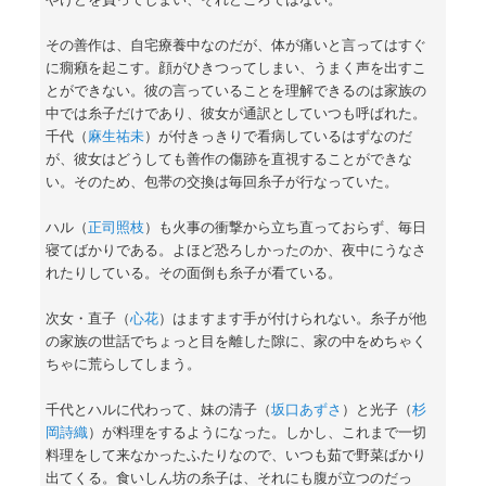
その善作は、自宅療養中なのだが、体が痛いと言ってはすぐ
に癇癪を起こす。顔がひきつってしまい、うまく声を出すこ
とができない。彼の言っていることを理解できるのは家族の
中では糸子だけであり、彼女が通訳としていつも呼ばれた。
千代（
麻生祐未
）が付きっきりで看病しているはずなのだ
が、彼女はどうしても善作の傷跡を直視することができな
い。そのため、包帯の交換は毎回糸子が行なっていた。
ハル（
正司照枝
）も火事の衝撃から立ち直っておらず、毎日
寝てばかりである。よほど恐ろしかったのか、夜中にうなさ
れたりしている。その面倒も糸子が看ている。
次女・直子（
心花
）はますます手が付けられない。糸子が他
の家族の世話でちょっと目を離した隙に、家の中をめちゃく
ちゃに荒らしてしまう。
千代とハルに代わって、妹の清子（
坂口あずさ
）と光子（
杉
岡詩織
）が料理をするようになった。しかし、これまで一切
料理をして来なかったふたりなので、いつも茹で野菜ばかり
出てくる。食いしん坊の糸子は、それにも腹が立つのだっ