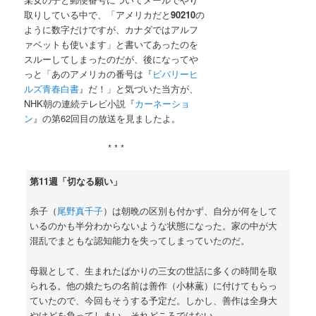
取りしている中で、「アメリカだと
90210
の
ように数字だけですが、カナダではアルフ
ァベットも使います」と書いてあったのを
スルーしてしまったのだが、後になってや
っと「あのアメリカの番号は『
ビバリーヒ
ルズ青春白書
』だ！」と気づいた当方が、
NHK朝の連続テレビ小説『
カーネーショ
ン
』の第62回目の放送を見ましたよ。
* * *
第11週「切なる願い」
糸子（
尾野真千子
）は朝晩の区別も付かず、自分が何をして
いるのかも半分わからないような状態になった。家の中が大
混乱でまともな認知能力を失ってしまっていたのだ。
母親として、生まれたばかりの三女の世話に多くの時間を取
られる。他の娘たちの名前は善作（小林薫）に付けてもらっ
ていたので、今回もそうする予定だ。しかし、善作は全身大
やけどを負ってしまい、それどころではない。