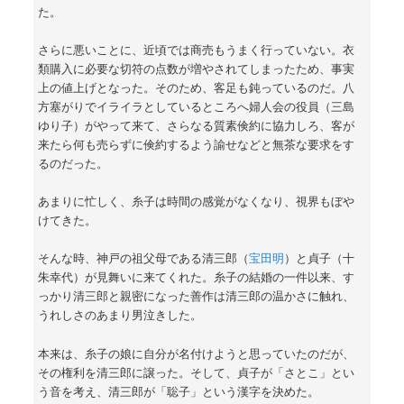
た。
さらに悪いことに、近頃では商売もうまく行っていない。衣
類購入に必要な切符の点数が増やされてしまったため、事実
上の値上げとなった。そのため、客足も鈍っているのだ。八
方塞がりでイライラとしているところへ婦人会の役員（三島
ゆり子）がやって来て、さらなる質素倹約に協力しろ、客が
来たら何も売らずに倹約するよう諭せなどと無茶な要求をす
るのだった。
あまりに忙しく、糸子は時間の感覚がなくなり、視界もぼや
けてきた。
そんな時、神戸の祖父母である清三郎（
宝田明
）と貞子（十
朱幸代）が見舞いに来てくれた。糸子の結婚の一件以来、す
っかり清三郎と親密になった善作は清三郎の温かさに触れ、
うれしさのあまり男泣きした。
本来は、糸子の娘に自分が名付けようと思っていたのだが、
その権利を清三郎に譲った。そして、貞子が「さとこ」とい
う音を考え、清三郎が「聡子」という漢字を決めた。