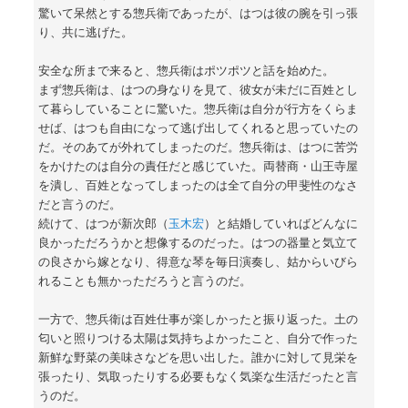
驚いて呆然とする惣兵衛であったが、はつは彼の腕を引っ張
り、共に逃げた。
安全な所まで来ると、惣兵衛はポツポツと話を始めた。
まず惣兵衛は、はつの身なりを見て、彼女が未だに百姓とし
て暮らしていることに驚いた。惣兵衛は自分が行方をくらま
せば、はつも自由になって逃げ出してくれると思っていたの
だ。そのあてが外れてしまったのだ。惣兵衛は、はつに苦労
をかけたのは自分の責任だと感じていた。両替商・山王寺屋
を潰し、百姓となってしまったのは全て自分の甲斐性のなさ
だと言うのだ。
続けて、はつが新次郎（
玉木宏
）と結婚していればどんなに
良かっただろうかと想像するのだった。はつの器量と気立て
の良さから嫁となり、得意な琴を毎日演奏し、姑からいびら
れることも無かっただろうと言うのだ。
一方で、惣兵衛は百姓仕事が楽しかったと振り返った。土の
匂いと照りつける太陽は気持ちよかったこと、自分で作った
新鮮な野菜の美味さなどを思い出した。誰かに対して見栄を
張ったり、気取ったりする必要もなく気楽な生活だったと言
うのだ。