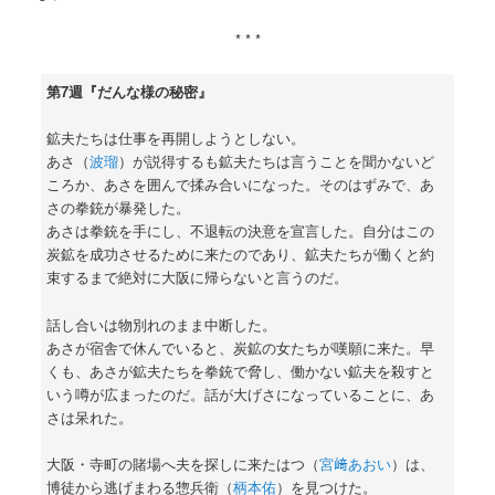
* * *
第7週『だんな様の秘密』
鉱夫たちは仕事を再開しようとしない。
あさ（
波瑠
）が説得するも鉱夫たちは言うことを聞かないど
ころか、あさを囲んで揉み合いになった。そのはずみで、あ
さの拳銃が暴発した。
あさは拳銃を手にし、不退転の決意を宣言した。自分はこの
炭鉱を成功させるために来たのであり、鉱夫たちが働くと約
束するまで絶対に大阪に帰らないと言うのだ。
話し合いは物別れのまま中断した。
あさが宿舎で休んでいると、炭鉱の女たちが嘆願に来た。早
くも、あさが鉱夫たちを拳銃で脅し、働かない鉱夫を殺すと
いう噂が広まったのだ。話が大げさになっていることに、あ
さは呆れた。
大阪・寺町の賭場へ夫を探しに来たはつ（
宮﨑あおい
）は、
博徒から逃げまわる惣兵衛（
柄本佑
）を見つけた。