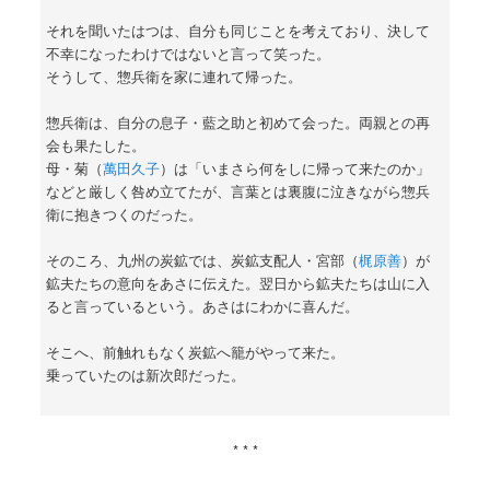
それを聞いたはつは、自分も同じことを考えており、決して
不幸になったわけではないと言って笑った。
そうして、惣兵衛を家に連れて帰った。
惣兵衛は、自分の息子・藍之助と初めて会った。両親との再
会も果たした。
母・菊（
萬田久子
）は「いまさら何をしに帰って来たのか」
などと厳しく咎め立てたが、言葉とは裏腹に泣きながら惣兵
衛に抱きつくのだった。
そのころ、九州の炭鉱では、炭鉱支配人・宮部（
梶原善
）が
鉱夫たちの意向をあさに伝えた。翌日から鉱夫たちは山に入
ると言っているという。あさはにわかに喜んだ。
そこへ、前触れもなく炭鉱へ籠がやって来た。
乗っていたのは新次郎だった。
* * *