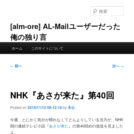
メ
イ
検
ン
索
コ
[alm-ore] AL-Mailユーザーだった
ン
俺の独り言
テ
ン
メ
ツ
ホーム
このサイトについて
イ
へ
ン
移
メ
投
動
←
前へ
次へ
→
ニ
稿
ュ
ナ
ー
ビ
ゲ
NHK『あさが来た』第40回
ー
シ
Posted on
2015/11/12 08:12:18
by
木公
ョ
ン
今週、とにかく気分が晴れなくてどんよりしている当方が、NHK
朝の連続テレビ小説『
あさが来た
』の第40回めの放送を見ました
よ。