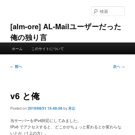
メ
イ
検
ン
索
コ
[alm-ore] AL-Mailユーザーだった
ン
俺の独り言
テ
ン
メ
ツ
ホーム
このサイトについて
イ
へ
ン
移
メ
投
動
←
前へ
次へ
→
ニ
稿
ュ
ナ
ー
ビ
ゲ
v6 と俺
ー
シ
Posted on
2019/08/31 15:49:58
by
木公
ョ
ン
当サーバーをIPv6対応にしてみました。
IPv6 でアクセスすると、どこかがちょっと変わるとか変わらな
いとか（↑上の方）。