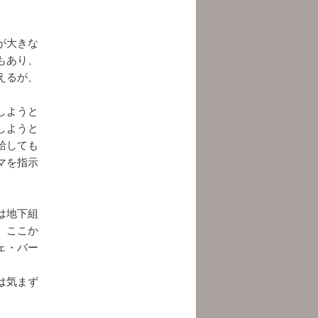
が大きな
もあり、
えるが、
しようと
しようと
給しても
マを指示
は地下組
、ここか
ェ・バー
は気まず