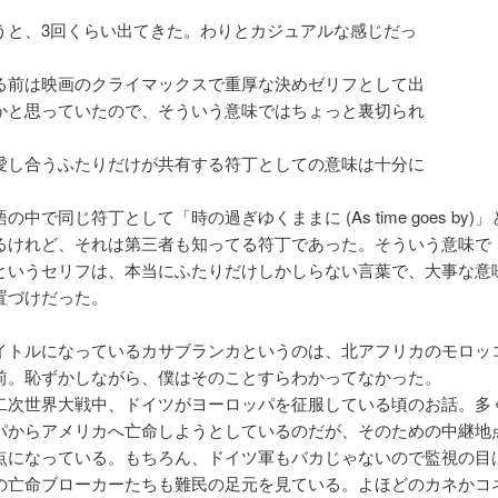
うと、3回くらい出てきた。わりとカジュアルな感じだっ
る前は映画のクライマックスで重厚な決めゼリフとして出
かと思っていたので、そういう意味ではちょっと裏切られ
愛し合うふたりだけが共有する符丁としての意味は十分に
の中で同じ符丁として「時の過ぎゆくままに (As time goes by)
るけれど、それは第三者も知ってる符丁であった。そういう意味で
というセリフは、本当にふたりだけしかしらない言葉で、大事な意
置づけだった。
イトルになっているカサブランカというのは、北アフリカのモロッ
前。恥ずかしながら、僕はそのことすらわかってなかった。
二次世界大戦中、ドイツがヨーロッパを征服している頃のお話。多
パからアメリカへ亡命しようとしているのだが、そのための中継地
点になっている。もちろん、ドイツ軍もバカじゃないので監視の目
の亡命ブローカーたちも難民の足元を見ている。よほどのカネかコ