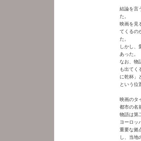
結論を言
た。
映画を見
てくるの
た。
しかし、
あった。
なお、物語
も出てく
に乾杯」
という位
映画のタ
都市の名
物語は第
ヨーロッ
重要な拠
し、当地