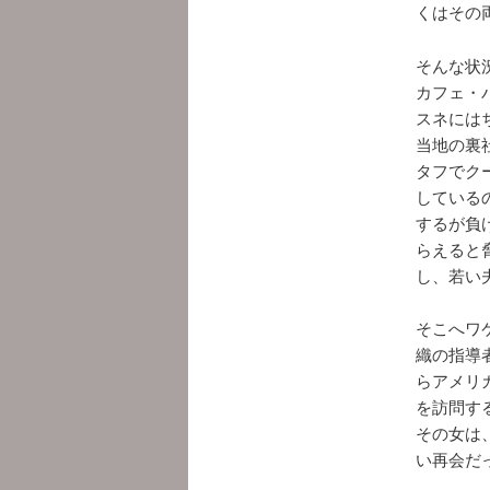
くはその
そんな状
カフェ・
スネには
当地の裏
タフでク
している
するが負
らえると
し、若い
そこへワ
織の指導
らアメリ
を訪問す
その女は
い再会だ