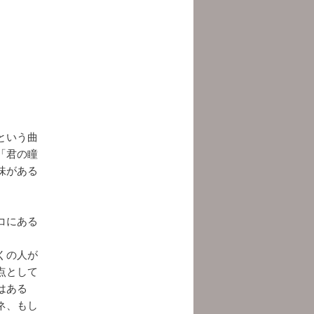
」という曲
「君の瞳
味がある
コにある
くの人が
点として
はある
ネ、もし