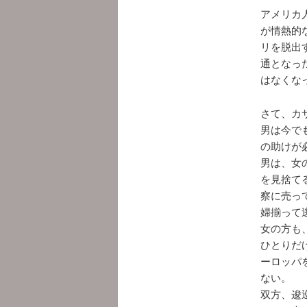
アメリカ
が情熱的
リを脱出
通となっ
はなくな
さて、カ
男は今で
の助けが
男は、女
を見捨て
察に売っ
婦揃って
女の方も
ひとりだ
ーロッパ
ない。
双方、逡