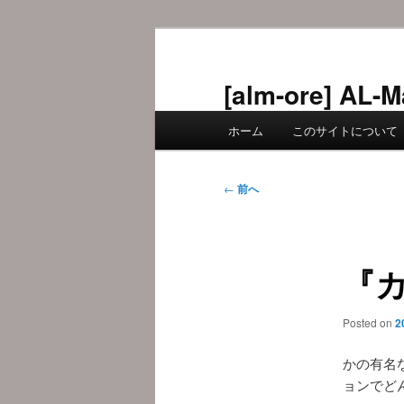
メ
イ
ン
[alm-ore] 
コ
メ
ン
ホーム
このサイトについて
イ
テ
ン
ン
メ
投
ツ
←
前へ
ニ
稿
へ
ュ
ナ
移
ー
ビ
動
『
ゲ
ー
シ
Posted on
2
ョ
ン
かの有名
ョンでど