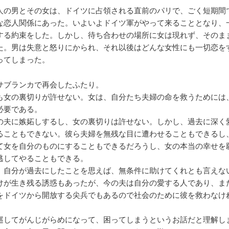
人の男とその女は、ドイツに占領される直前のパリで、ごく短期間
な恋人関係にあった。いよいよドイツ軍がやって来ることとなり、
する約束をした。しかし、待ち合わせの場所に女は現れず、そのま
た。男は失意と怒りにかられ、それ以後はどんな女性にも一切恋を
ってしまった。
サブランカで再会したふたり。
も女の裏切りが許せない。女は、自分たち夫婦の命を救うためには
必要である。
の夫に嫉妬しするし、女の裏切りは許せない。しかし、過去に深く
ることもできない。彼ら夫婦を無残な目に遭わせることもできるし
て女を自分のものにすることもできるだろうし、女の本当の幸せを
逃してやることもできる。
、自分が過去にしたことを思えば、無条件に助けてくれとも言えな
けが生き残る誘惑もあったが、今の夫は自分の愛する人であり、ま
をドイツから開放する尖兵でもあるので社会のために彼を救わなけ
巡してがんじがらめになって、困ってしまうというお話だと理解し