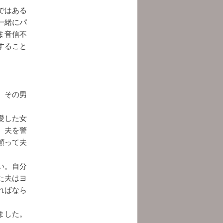
ではある
一緒にパ
ま音信不
すること
、その男
愛した女
、夫を警
願って夫
い。自分
た夫はヨ
ればなら
ました。