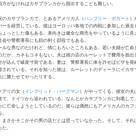
両方がなければカサブランカから脱出することも難しい。
況のカサブランカで、とあるアメリカ人（
ハンフリー・ボガート
）
バーを経営している。彼はヨーロッパ各地での内戦に参加した過去
ちょっとした傷もある。表向きは健全な商売をやっているように見
社会や警察署長にも顔の利く顔役でもある。
ールな男なのだけれど、情にもろいところもある。若い夫婦が亡命
のだが、カネもコネもない。夫は彼の店のルーレットで費用を捻出
けが込んで破産寸前である。妻は、警察署長に体を許せばビザを発
脅されている。それを知った彼は、ルーレットのディーラにイカサ
夫に勝たせてやったりする。
ケアリの女（
イングリッド・バーグマン
）がやってくる。彼女の夫
者で、ドイツから追われている。なんとかカサブランカに到着して
カに亡命しようとしているのだ。彼らは偶然にもアメリカ人のカフ
る。
、まさかそこがその男の店だとは思っていなかった。そして、それ
った。