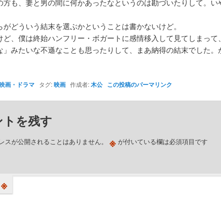
の方も、妻と男の間に何かあったなというのは勘づいたりして。い
らがどういう結末を選ぶかということは書かないけど。
けど、僕は終始ハンフリー・ボガートに感情移入して見てしまって
な」みたいな不遜なことも思ったりして、まあ納得の結末でした。
映画・ドラマ
タグ:
映画
作成者:
木公
この投稿のパーマリンク
ントを残す
※
レスが公開されることはありません。
が付いている欄は必須項目です
※