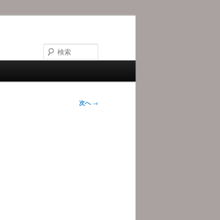
検
索
次へ
→