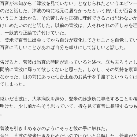
百音が未知から「津波を見ていない」となじられたというエピソ
のだと話した。津波の時に地元に居なかったという負い目が百音
いうことはわかる。その苦しみを正確に理解できるとは思わない
け止めたいのだと話した。以前の菅波は、人それぞれの苦しみを
、一般的な正論で片付けていた。
、登米で百音に出会ってから自分が変化してきたことを自覚して
百音に苦しいことがあれば自分を頼りにしてほしいと話した。
告げると、菅波は当直の時間が迫っていると述べ、立ち去ろうと
間的に菅波に帰って欲しくないと思った。しかし、その気持を素
なかった。目の前にあった仙台土産のお菓子を手渡すというちぐ
てしまった。
継いだ菅波は、大学病院を辞め、登米の診療所に専念することを
明けた。少し前からそう思っていて、折を見て百音に相談するつ
。
菅波を引き止めるかのようにそっと彼の手に触れた。
音は、菅波の登米行きを止めたいのではないと弁解した。菅波が