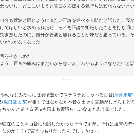
わないし、どこにいようと菅波を応援する気持ちは変わらないと
自分も菅波と同じように冷たい正論を述べる人間だと話した。亮
けてほしいと求められた時、それを正論で拒絶したことを打ち明
突き放したのに、自分が菅波と離れることが嫌だと思っている。
いがつかなくなった。
音を抱きしめた。
よう、百音の痛みはまだわからないが、わかるようになりたいと
* * *
)や幼なじみたちには表情豊かでスラスラとしゃべる百音(
清原果耶
(
坂口健太郎
)が相手ではなかなか本音を出せず言動がしどろもど
をちゃんと見せる演技も演出も素晴らしいなぁと思う回でした。
米駐在のことを百音に相談したかったそうですが、それは週末のデー
トなのか！？)で言うつもりだったんでしょうねぇ。