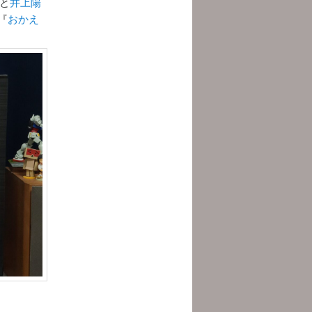
と
井上陽
『
おかえ