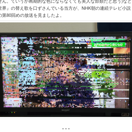
せん。ていうか画期的な色にならなくても美人な部類だと思う)など
世界』の替え歌を口ずさんでいる当方が、NHK朝の連続テレビ小説
の第80回めの放送を見ましたよ。
* * *