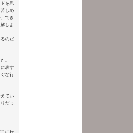
ードを思
を苦しめ
が、でき
理解しよ
いるのだ
した。
直に表す
はぐな行
考えてい
もりだっ
どこに行