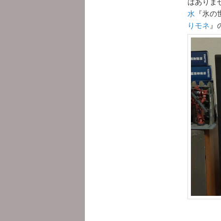
はありま
水
『氷の
りモネ
』