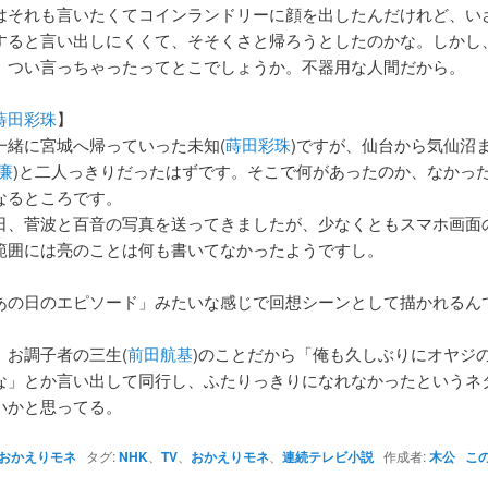
はそれも言いたくてコインランドリーに顔を出したんだけれど、い
すると言い出しにくくて、そそくさと帰ろうとしたのかな。しかし
、つい言っちゃったってとこでしょうか。不器用な人間だから。
蒔田彩珠
】
一緒に宮城へ帰っていった未知(
蒔田彩珠
)ですが、仙台から気仙沼
廉
)と二人っきりだったはずです。そこで何があったのか、なかっ
なるところです。
日、菅波と百音の写真を送ってきましたが、少なくともスマホ画面
範囲には亮のことは何も書いてなかったようですし。
あの日のエピソード」みたいな感じで回想シーンとして描かれるん
、お調子者の三生(
前田航基
)のことだから「俺も久しぶりにオヤジ
な」とか言い出して同行し、ふたりっきりになれなかったというネ
いかと思ってる。
おかえりモネ
タグ:
NHK
、
TV
、
おかえりモネ
、
連続テレビ小説
作成者:
木公
こ