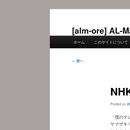
メ
イ
ン
[alm-ore] 
コ
メ
ン
ホーム
このサイトについて
イ
テ
ン
ン
メ
投
ツ
←
前へ
ニ
稿
へ
ュ
ナ
移
ー
ビ
動
NH
ゲ
ー
シ
Posted on
2
ョ
ン
「僕のテ
ヤマザキ