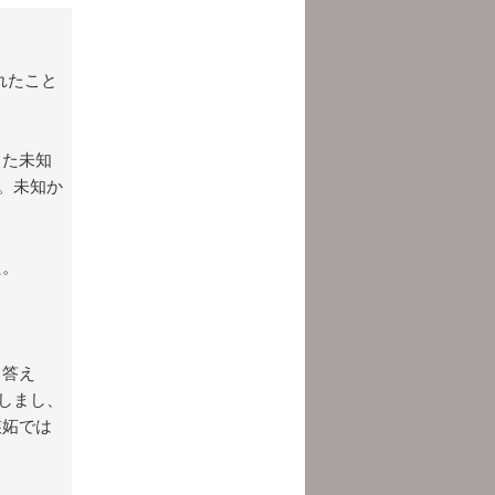
れたこと
った未知
。未知か
た。
と答え
しまし、
嫉妬では