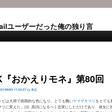
AL-Mailユーザーだった俺の独り言
K『おかえりモネ』第80回
021/09/03 11:54:27
by
木公
レビは大雨で画期的な色になり、とても醜い
ヤマザキマリ
をとても
マリに変えた」(注: 原詞になるべく忠実にしただけであり、彼女に