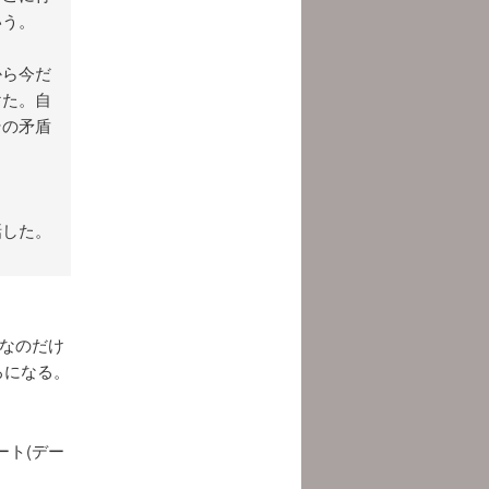
いう。
から今だ
けた。自
その矛盾
話した。
)なのだけ
ろになる。
ト(デー