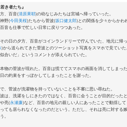
『若き者たち』
方、百音(
清原果耶
)の幼なじみたちは宮城へ帰っていった。
神野(
今田美桜
)たちから菅波(
坂口健太郎
)との関係を少々からかわ
百音も仕事で忙しい日常に戻りつつあった。
その日の夕方、百音がコインランドリーで佇んでいた、地元に帰
珠
)から送られてきた菅波とのツーショット写真をスマホで見ていた
似合いだ」というコメントが添えられていた。
本物の菅波が現れた。百音は慌ててスマホの画面を消してしまっ
日の約束をすっぽかしてしまったことを謝った。
で、菅波が洗濯物を持っていないことを不審に思い尋ねた。
波は、洗濯をしにきたのではなく、百音に会うことが目的だった
や亮(
永瀬廉
)など、百音の地元の親しい人にあったことで動揺して
っても居られなくなったのだという。ただし、それは亮に対する
う。