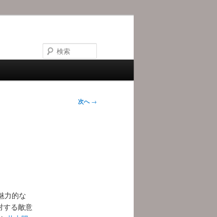
検
索
次へ
→
魅力的な
対する敵意