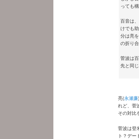
っても構
百音は、
けでも助
分は亮を
の折り合
菅波は百
先と同じ
亮(
永瀬廉
れど、菅波
その対比
菅波は登
ト？デー