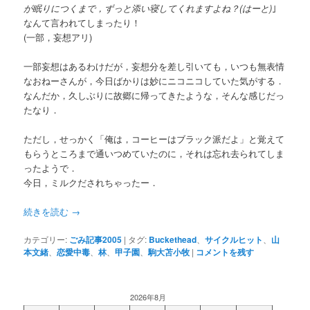
が眠りにつくまで，ずっと添い寝してくれますよね？(はーと)
｣
なんて言われてしまったり！
(一部，妄想アリ)
一部妄想はあるわけだが，妄想分を差し引いても，いつも無表情
なおねーさんが，今日ばかりは妙にニコニコしていた気がする．
なんだか，久しぶりに故郷に帰ってきたような，そんな感じだっ
たなり．
ただし，せっかく「俺は，コーヒーはブラック派だよ」と覚えて
もらうところまで通いつめていたのに，それは忘れ去られてしま
ったようで．
今日，ミルクだされちゃったー．
続きを読む
→
カテゴリー:
ごみ記事2005
|
タグ:
Buckethead
、
サイクルヒット
、
山
本文緒
、
恋愛中毒
、
林
、
甲子園
、
駒大苫小牧
|
コメントを残す
2026年8月