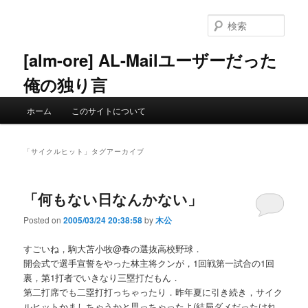
メ
サ
イ
ブ
検
ン
コ
索
コ
ン
[alm-ore] AL-Mailユーザーだった
ン
テ
俺の独り言
テ
ン
ン
ツ
メ
ツ
へ
ホーム
このサイトについて
イ
へ
移
ン
移
動
メ
動
「
サイクルヒット
」タグアーカイブ
ニ
ュ
ー
「何もない日なんかない」
Posted on
2005/03/24 20:38:58
by
木公
すごいね，駒大苫小牧@春の選抜高校野球．
開会式で選手宣誓をやった林主将クンが，1回戦第一試合の1回
裏，第1打者でいきなり三塁打だもん．
第二打席でも二塁打打っちゃったり．昨年夏に引き続き，サイク
ルヒットかましちゃうかと思っちゃったよ(結局ダメだったけれ