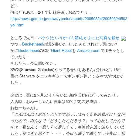
ど)．
何はともあれ，2-1 で初戦突破，おめでとう．
http://news.goo.ne.jp/news/yomiuri/sports/20050324/20050324i502-
yol.html
ところで先日，
バケツ(というかゴミ箱)をかぶった写真を載せ
つつ，
Buckethead
の話を書いたりしたんだけれど，実はひそ
かに
Buckethead
のCD “
Giant Robot
を
Amazon.com
でポチッとし
ていたり．
そしたら，今日届いてた．
SWG(Starwars Galaxies)やってるせいもあるんだけれど，18曲
目の Starwars をエレキギターでギンギン弾いてるやつがつぼで
した．
夕食は，実に2ヶ月ぶりくらいに Junk Cafe に行ってみたり．
入店時，おねーちゃん店員率は50%(1/2)の好成績．
おねーちゃんに
「
こんばんは！お久しぶりですね．しばらく姿をお見かけしなか
ったので，みんなで『どうしたんだろう？』って心配してたんで
すよ．私なんて，寂しくて寂しくて，毎晩枕を涙で濡らしていま
した．寝つきも悪くて・・・．今日も眠くて眠くて．今夜は，私