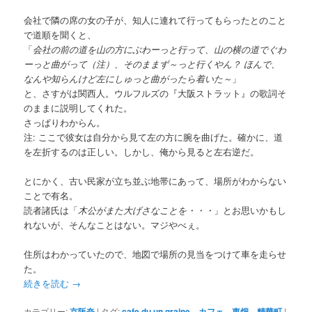
会社で隣の席の女の子が、知人に連れて行ってもらったとのこと
で道順を聞くと、
「
会社の前の道を山の方にぶわーっと行って、山の横の道でぐわ
ーっと曲がって（注）、そのままず～っと行くやん？ ほんで、
なんや知らんけど左にしゅっと曲がったら着いた～
」
と、さすがは関西人。ウルフルズの『大阪ストラット』の歌詞そ
のままに説明してくれた。
さっぱりわからん。
注: ここで彼女は自分から見て左の方に腕を曲げた。確かに、道
を左折するのは正しい。しかし、俺から見ると左右逆だ。
とにかく、古い民家が立ち並ぶ地帯にあって、場所がわからない
ことで有名。
読者諸氏は「
木公がまた大げさなことを・・・
」とお思いかもし
れないが、そんなことはない。マジやべぇ。
住所はわかっていたので、地図で場所の見当をつけて車を走らせ
た。
続きを読む
→
カテゴリー:
京阪奈
|
タグ:
cafe du un graine
、
カフェ
、
東畑
、
精華町
|