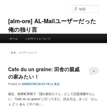
メ
サ
イ
ブ
検
ン
コ
索
コ
ン
[alm-ore] AL-Mailユーザーだった
ン
テ
俺の独り言
テ
ン
ン
ツ
メ
ツ
へ
ホーム
このサイトについて
イ
へ
移
ン
移
動
メ
動
「
東畑
」タグアーカイブ
ニ
ュ
ー
Cafe du un graine: 田舎の親戚
4
の家みたい！
Posted on
2008/07/05 20:37:16
by
木公
最近、精華町界隈で「隠れ家的カフェ」として話題沸騰中らし
い、”Cafe du un graine” に行ってきた。読み方は、きっと「かふ
ぇ どぅ あん ぐれーぬ」。