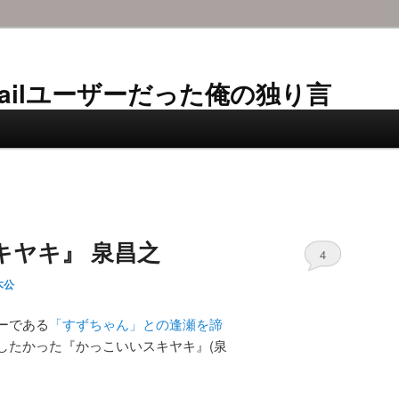
AL-Mailユーザーだった俺の独り言
キヤキ』 泉昌之
4
木公
ーである
「すずちゃん」との逢瀬を諦
したかった『かっこいいスキヤキ』(泉