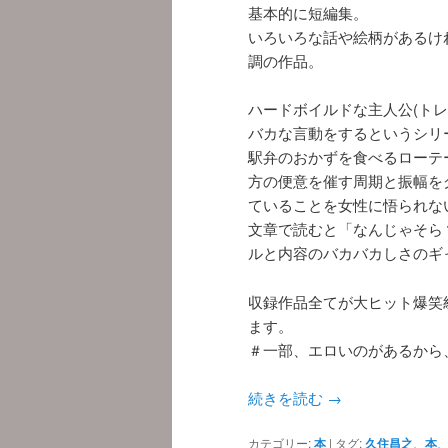
基本的に短編集。
いろいろな話や絵柄があるけ
調の作品。
ハードボイルドな主人公(ト
バカな言動をするというシリ
駅弁のおかずを食べるローテ
方の便意を催す周期と振幅を
ていることを女性に悟られな
文章で読むと「なんじゃそら
ルと内容のバカバカしさのギ
収録作品全てが大ヒット爆笑
ます。
＃一部、エロいのがあるから
続きを読む
→
カテゴリー:
本
|
タグ:
久住昌之
、
本