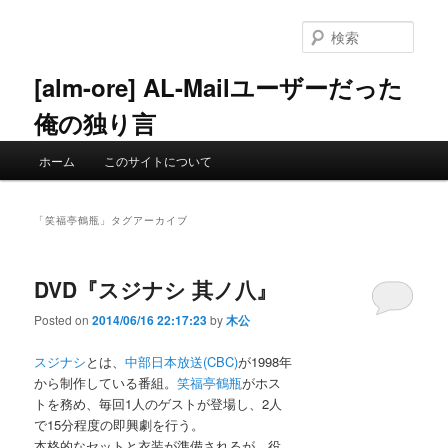
メ
サ
イ
ブ
検
ン
コ
索
コ
ン
[alm-ore] AL-Mailユーザーだった
ン
テ
俺の独り言
テ
ン
ン
ツ
メ
ツ
へ
ホーム
このサイトについて
イ
へ
移
ン
移
動
メ
動
「
笑福亭鶴瓶
」タグアーカイブ
ニ
ュ
ー
DVD『スジナシ 其ノ八』
Posted on
2014/06/16 22:17:23
by
木公
スジナシ
とは、
中部日本放送(CBC)
が1998年
から制作している番組。
笑福亭鶴瓶
がホス
トを務め、毎回1人のゲストが登場し、2人
で15分程度の即興劇を行う。
本格的なセットと衣装が準備されるが、役