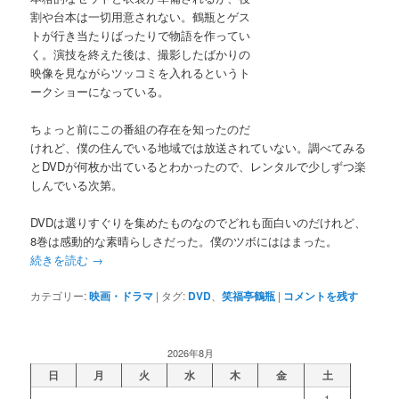
割や台本は一切用意されない。鶴瓶とゲス
トが行き当たりばったりで物語を作ってい
く。演技を終えた後は、撮影したばかりの
映像を見ながらツッコミを入れるというト
ークショーになっている。
ちょっと前にこの番組の存在を知ったのだ
けれど、僕の住んでいる地域では放送されていない。調べてみる
とDVDが何枚か出ているとわかったので、レンタルで少しずつ楽
しんでいる次第。
DVDは選りすぐりを集めたものなのでどれも面白いのだけれど、
8巻は感動的な素晴らしさだった。僕のツボにははまった。
続きを読む
→
カテゴリー:
映画・ドラマ
|
タグ:
DVD
、
笑福亭鶴瓶
|
コメントを残す
2026年8月
日
月
火
水
木
金
土
1