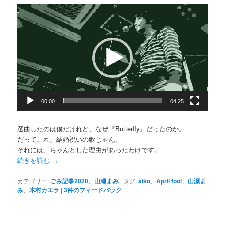
動
画
プ
レ
ー
ヤ
ー
00:00
04:25
選曲したのは僕だけれど、なぜ『Butterfly』だったのか。
だってこれ、結婚祝いの歌じゃん。
それには、ちゃんとした理由があったわけです。
続きを読む
→
カテゴリー:
ごみ記事2020
、
山瀬まみ
|
タグ:
aiko
、
April fool
、
山瀬ま
み
、
木村カエラ
|
3
件のフィードバック