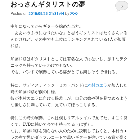
おっさんギタリストの夢
6
Posted on
2015/09/25 21:31:44
by
木公
中年になってからギターを始めた当方。
「ああいうふうになりたいな」と思うギタリストはたくさんいる
んだけれど、その中でも上位にランキングされている1人が加藤
和彦。
加藤和彦はギタリストとしては有名な人ではないし、派手なテク
ニックを持っているわけでもない。
でも、バンドで演奏している姿がとても楽しそうで憧れる。
特に、サディスティック・ミカ・バンドに
木村カエラ
が加入した
時の加藤和彦が僕の目標。
彼が木村カエラに向ける眼差しが、自分の娘や孫を見つめるよう
な優しさに満ちていて、見ていてほっこりする。
特にこの時の演奏。これは僕もリアルタイムで見てた。すごく良
くて、DVDに焼いて今でも持ってる（はず）。
なお、加藤和彦を知らない人のために説明しておくと、木村カエ
ラの右で黒いダッフルコートで黒いギターを弾いている背が高く