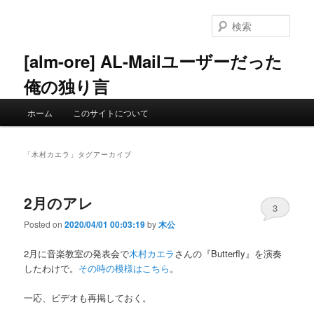
メ
サ
イ
ブ
検
ン
コ
索
コ
ン
[alm-ore] AL-Mailユーザーだった
ン
テ
俺の独り言
テ
ン
ン
ツ
メ
ツ
へ
ホーム
このサイトについて
イ
へ
移
ン
移
動
メ
動
「
木村カエラ
」タグアーカイブ
ニ
ュ
ー
2月のアレ
3
Posted on
2020/04/01 00:03:19
by
木公
2月に音楽教室の発表会で
木村カエラ
さんの『Butterfly』を演奏
したわけで。
その時の模様はこちら
。
一応、ビデオも再掲しておく。