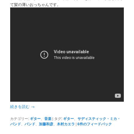
て髪の薄いおっちゃんです。
続きを読む
→
カテゴリー:
ギター
、
音楽
|
タグ:
ギター
、
サディスティック・ミカ・
バンド
、
バンド
、
加藤和彦
、
木村カエラ
|
6
件のフィードバック