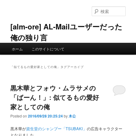
メ
サ
イ
ブ
検
ン
コ
索
コ
ン
[alm-ore] AL-Mailユーザーだった
ン
テ
俺の独り言
テ
ン
ン
ツ
メ
ツ
へ
ホーム
このサイトについて
イ
へ
移
ン
移
動
メ
動
「
似てるもの愛好家としての俺
」タグアーカイブ
ニ
ュ
ー
黒木華とフォウ・ムラサメの
「ばーん！」: 似てるもの愛好
家としての俺
Posted on
2016/09/28 20:25:24
by
木公
黒木華が
資生堂のシャンプー「TSUBAKI」
の広告キャラクター
となりました。