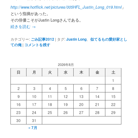
http://www.hotflick.net/pictures/005HFL_Justin_Long_019.html
」
という指摘があった。
その俳優こそがJustin Longさんである。
続きを読む
→
カテゴリー:
ごみ記事2012
|
タグ:
Justin Long
、
似てるもの愛好家とし
ての俺
|
コメントを残す
2026年8月
日
月
火
水
木
金
土
1
2
3
4
5
6
7
8
9
10
11
12
13
14
15
16
17
18
19
20
21
22
23
24
25
26
27
28
29
30
31
« 7月