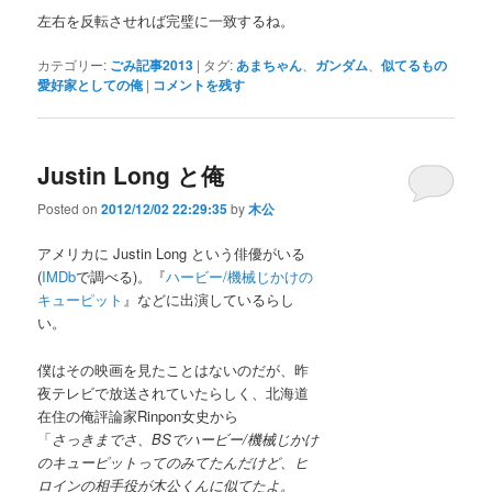
左右を反転させれば完璧に一致するね。
カテゴリー:
ごみ記事2013
|
タグ:
あまちゃん
、
ガンダム
、
似てるもの
愛好家としての俺
|
コメントを残す
Justin Long と俺
Posted on
2012/12/02 22:29:35
by
木公
アメリカに Justin Long という俳優がいる
(
IMDb
で調べる)。『
ハービー/機械じかけの
キューピット
』などに出演しているらし
い。
僕はその映画を見たことはないのだが、昨
夜テレビで放送されていたらしく、北海道
在住の俺評論家Rinpon女史から
「
さっきまでさ、BSでハービー/機械じかけ
のキューピットってのみてたんだけど、ヒ
ロインの相手役が木公くんに似てたよ。