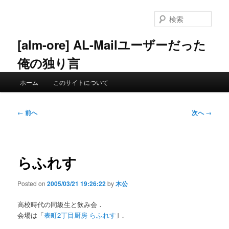
メ
イ
検
ン
索
コ
[alm-ore] AL-Mailユーザーだった
ン
俺の独り言
テ
ン
メ
ツ
ホーム
このサイトについて
イ
へ
ン
移
メ
投
動
←
前へ
次へ
→
ニ
稿
ュ
ナ
ー
ビ
ゲ
らふれす
ー
シ
Posted on
2005/03/21 19:26:22
by
木公
ョ
ン
高校時代の同級生と飲み会．
会場は「
表町2丁目厨房 らふれす
｣．