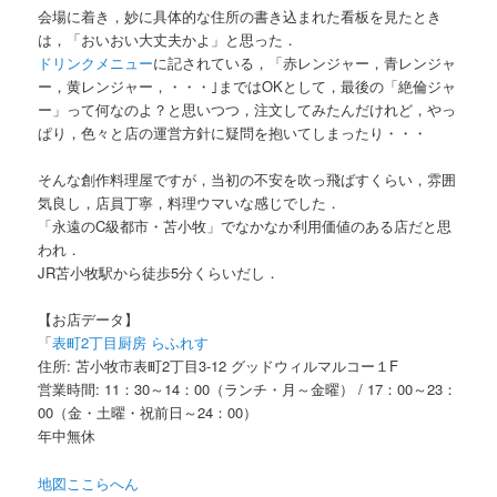
会場に着き，妙に具体的な住所の書き込まれた看板を見たとき
は，「おいおい大丈夫かよ」と思った．
ドリンクメニュー
に記されている，「赤レンジャー，青レンジャ
ー，黄レンジャー，・・・｣まではOKとして，最後の「絶倫ジャ
ー」って何なのよ？と思いつつ，注文してみたんだけれど，やっ
ぱり，色々と店の運営方針に疑問を抱いてしまったり・・・
そんな創作料理屋ですが，当初の不安を吹っ飛ばすくらい，雰囲
気良し，店員丁寧，料理ウマいな感じでした．
「永遠のC級都市・苫小牧」でなかなか利用価値のある店だと思
われ．
JR苫小牧駅から徒歩5分くらいだし．
【お店データ】
「
表町2丁目厨房 らふれす
住所: 苫小牧市表町2丁目3-12 グッドウィルマルコー１F
営業時間: 11：30～14：00（ランチ・月～金曜） / 17：00～23：
00（金・土曜・祝前日～24：00）
年中無休
地図ここらへん