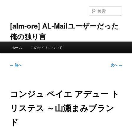
メ
イ
検
ン
索
コ
[alm-ore] AL-Mailユーザーだった
ン
俺の独り言
テ
ン
メ
ツ
ホーム
このサイトについて
イ
へ
ン
移
メ
投
動
←
前へ
次へ
→
ニ
稿
ュ
ナ
ー
ビ
ゲ
コンジュ ペイエ アデュー ト
ー
シ
リステス ～山瀬まみブラン
ョ
ン
ド