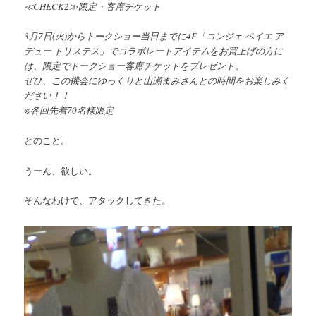
≪CHECK2≫限定・客席チケット
3月7日(火)からトークショー当日までに4F「コンジェ ペイエ ア
デュー トリステス」でコラボレートアイテムをお買上げの方に
は、限定でトークショー客席チケットをプレゼント。
ぜひ、この機会にゆっくりと山瀬まみさんとの時間をお楽しみく
ださい！！
※各回先着70名様限定
とのこと。
うーん、欲しい。
そんなわけで、アタックしてきた。