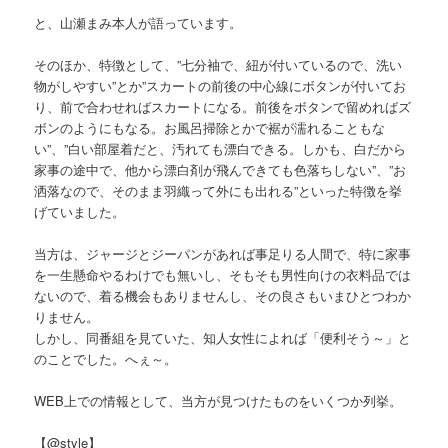
と、山瀬まみ本人が語っています。
そのほか、特徴として、”七分袖で、紐が付いているので、洗い
物がしやすい”とか”スカートの前後の中心線にボタンが付いてお
り、前で合わせればスカートになる。前後をボタンで留めればズ
ボンのようにもなる。お風呂掃除とかで裾が濡れることもな
い”、”白い部屋着だと、汚れても漂白できる。しかも、白だから
家事の途中で、他から漂白剤が飛んできても色落ちしない”、”お
洒落なので、そのまま羽織って外にも出れる”といった特徴を挙
げていました。
当方は、ジャージとジーパンがあれば事足りる人間で、特に家事
を一生懸命やるわけでも無いし、そもそも男性向けの衣料品では
ないので、着る機会もありませんし、その良さもいまひとつわか
りません。
しかし、同番組を見ていた、知人女性によれば「便利そう～」と
のことでした。へぇ～。
WEB上での情報として、当方が見つけたものをいくつか列挙。
【@style】