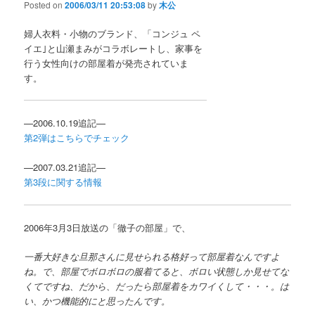
Posted on
2006/03/11 20:53:08
by
木公
婦人衣料・小物のブランド、「コンジュ ペ
イエ｣と山瀬まみがコラボレートし、家事を
行う女性向けの部屋着が発売されていま
す。
—2006.10.19追記—
第2弾はこちらでチェック
—2007.03.21追記—
第3段に関する情報
2006年3月3日放送の「徹子の部屋」で、
一番大好きな旦那さんに見せられる格好って部屋着なんですよ
ね。で、部屋でボロボロの服着てると、ボロい状態しか見せてな
くてですね、だから、だったら部屋着をカワイくして・・・。は
い、かつ機能的にと思ったんです。