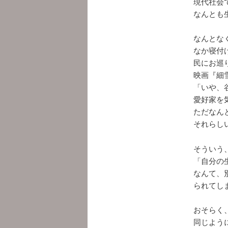
現代社会
なんとも
なんとな
なか寝付
民にお巡
映画『細
「いや、
愛好家を
ただなん
それらし
そういう
「自分の
なんて、
られてし
おそらく
同じよう