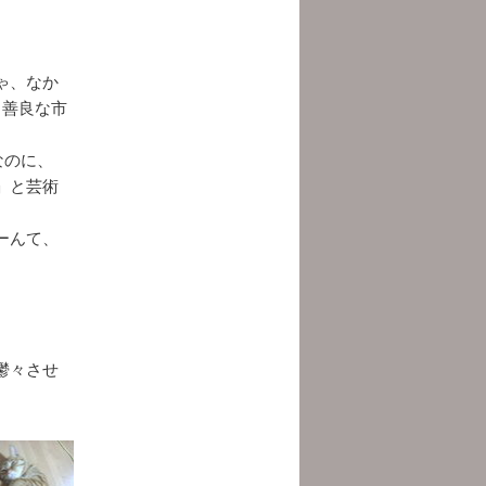
ゃ、なか
、善良な市
なのに、
」と芸術
ーんて、
鬱々させ