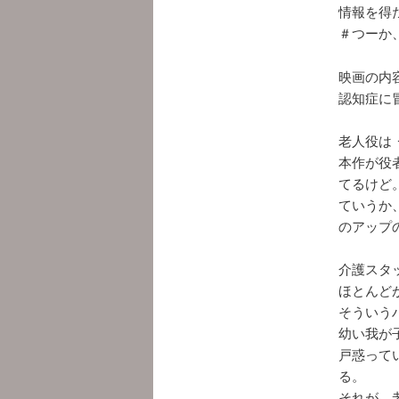
情報を得
＃つーか
映画の内
認知症に
老人役は
本作が役
てるけど
ていうか
のアップ
介護スタ
ほとんど
そういう
幼い我が
戸惑って
る。
それが、