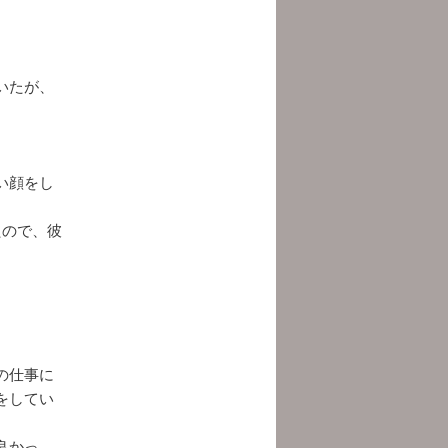
いたが、
。
い顔をし
たので、彼
の仕事に
をしてい
良かっ