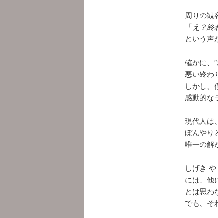
周りの観
「
え？終
という声
確かに、
悪い終わ
しかし、
感動的な
現代人は
ぼんやり
唯一の解
しげき 
には、他
とは思わ
でも、そ