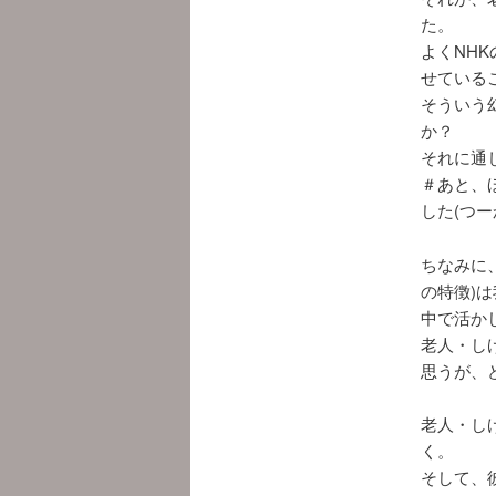
た。
よくNH
せている
そういう
か？
それに通
＃あと、
した(つー
ちなみに
の特徴)
中で活か
老人・し
思うが、
老人・し
く。
そして、