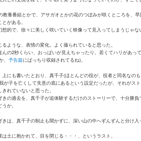
Kの教養番組とかで、アサガオとかの花のつぼみが咲くところを、早
ことがある。
幻想的で、徐々に美しく咲いていく映像って見入ってしまうじゃな
じるような、表情の変化。よく撮られていると思った。
ほんの2秒くらい、おっぱいが見えちゃったり。若くてハリがあっ
か、
予告篇
にばっちり収録されてるね)。
、上にも書いたとおり、真千子(ほとんどの役が、役者と同名なのも
は我が子を亡くして失意の底にあるという設定だったが、それがスト
しきれていないと思った。
げきの過去を、真千子が追体験するだけのストーリーで、十分勝負
どうか。
げきは、真千子の制止も聞かずに、深い山の中へずんずんと分け入
彼は土に抱かれて、目を閉じる・・・、というラスト。