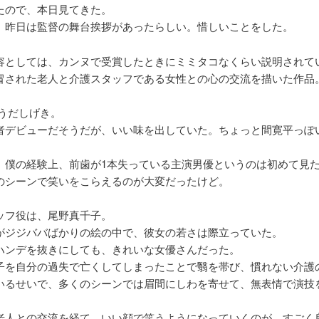
たので、本日見てきた。
、昨日は監督の舞台挨拶があったらしい。惜しいことをした。
容としては、カンヌで受賞したときにミミタコなくらい説明されて
冒された老人と介護スタッフである女性との心の交流を描いた作品
 うだしげき。
者デビューだそうだが、いい味を出していた。ちょっと間寛平っぽ
。
、僕の経験上、前歯が1本失っている主演男優というのは初めて見
のシーンで笑いをこらえるのが大変だったけど。
ッフ役は、尾野真千子。
がジジババばかりの絵の中で、彼女の若さは際立っていた。
ハンデを抜きにしても、きれいな女優さんだった。
子を自分の過失で亡くしてしまったことで翳を帯び、慣れない介護
いるせいで、多くのシーンでは眉間にしわを寄せて、無表情で演技
老人との交流を経て、いい顔で笑うようになっていくのが、すごく