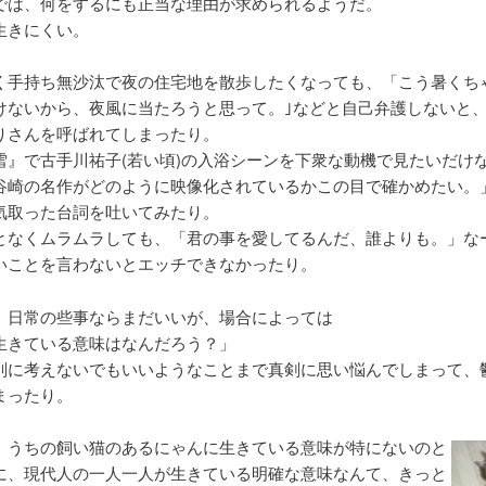
では、何をするにも正当な理由が求められるようだ。
生きにくい。
く手持ち無沙汰で夜の住宅地を散歩したくなっても、「こう暑くち
けないから、夜風に当たろうと思って。｣などと自己弁護しないと
りさんを呼ばれてしまったり。
雪』で古手川祐子(若い頃)の入浴シーンを下衆な動機で見たいだけ
谷崎の名作がどのように映像化されているかこの目で確かめたい。
気取った台詞を吐いてみたり。
となくムラムラしても、「君の事を愛してるんだ、誰よりも。」な
いことを言わないとエッチできなかったり。
、日常の些事ならまだいいが、場合によっては
生きている意味はなんだろう？」
別に考えないでもいいようなことまで真剣に思い悩んでしまって、
まったり。
、うちの飼い猫のあるにゃんに生きている意味が特にないのと
に、現代人の一人一人が生きている明確な意味なんて、きっと