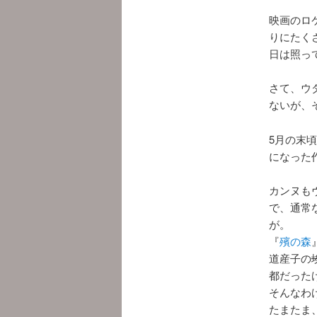
映画のロ
りにたく
日は照っ
さて、ウ
ないが、
5月の末
になった
カンヌも
で、通常
が。
『
殯の森
道産子の
都だった
そんなわ
たまたま