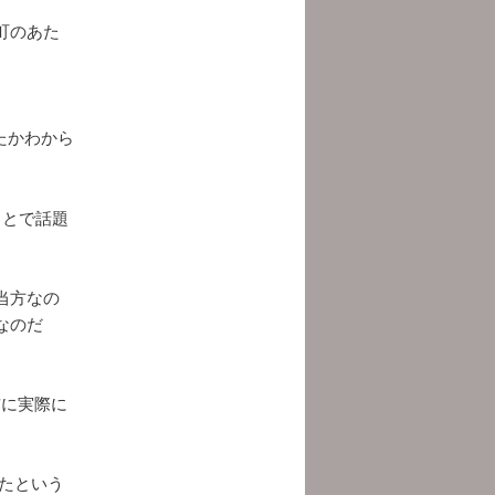
町のあた
たかわから
ことで話題
当方なの
なのだ
。
前に実際に
たという