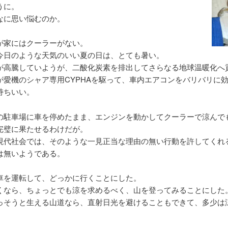
うに。
なに思い悩むのか。
が家にはクーラーがない。
今日のような天気のいい夏の日は、とても暑い。
が高騰していようが、二酸化炭素を排出してさらなる地球温暖化へ
が愛機のシャア専用CYPHAを駆って、車内エアコンをバリバリに
持ちいい。
の駐車場に車を停めたまま、エンジンを動かしてクーラーで涼んで
完璧に果たせるわけだが。
現代社会では、そのような一見正当な理由の無い行動を許してくれ
は無いようである。
車を運転して、どっかに行くことにした。
くなら、ちょっとでも涼を求めるべく、山を登ってみることにした
っそうと生える山道なら、直射日光を避けることもできて、多少は