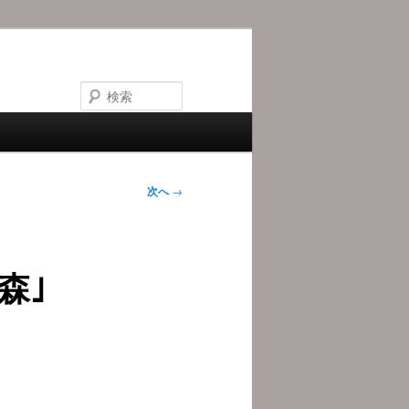
検
索
次へ
→
森｣