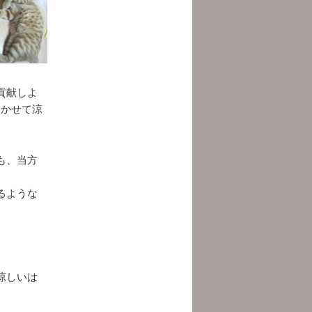
貢献しよ
効かせて涼
も、当方
るような
。
涼しいは