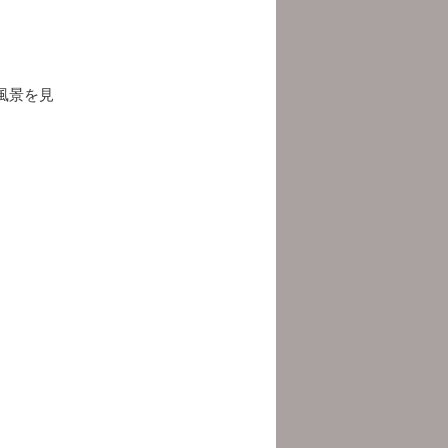
。
風景を見