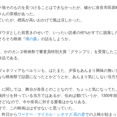
ケ地そのものを見つけることはできなかったが、確かに奈良市田原
さんの茶畑があった。
ていたが、標高が高いおかげで風は涼しかった。
ダウダとした前置きのせいで、いったい読者の何%がすでに脱落し
そろそろ映画『
殯の森
』の話をしようか。
頃、かのカンヌ映画祭で審査員特別大賞「グランプリ」を受賞した
作品である。
ヴェネツィアもベルリンも、はたまた、夕張もあんまり興味の無い
なら映画祭で話題になったとかどうとか、あんまり気にしない当方
』に関しては、舞台が奈良とのことなので、ちょっと気になってた
埃
誇りを持っている当方ではあるが、住めば都(ていうか、1300年
けど)なので、今や奈良に対する愛着はかなりある。
けで、この映画ははずせないと思っていた。
、昨日から
ワーナー・マイカル・シネマズ 高の原
での上映が始まっ