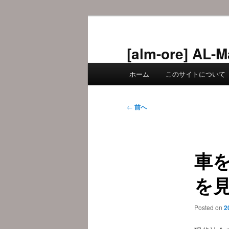
メ
イ
ン
[alm-ore] 
コ
メ
ン
ホーム
このサイトについて
イ
テ
ン
ン
メ
投
ツ
←
前へ
ニ
稿
へ
ュ
ナ
移
ー
ビ
動
車
ゲ
ー
を
シ
ョ
ン
Posted on
2