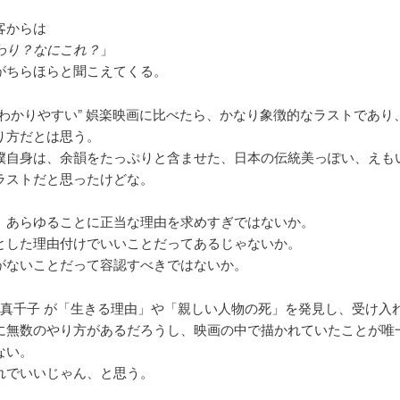
客からは
わり？なにこれ？
」
がちらほらと聞こえてくる。
”わかりやすい” 娯楽映画に比べたら、かなり象徴的なラストであり
り方だとは思う。
僕自身は、余韻をたっぷりと含ませた、日本の伝統美っぽい、えも
ラストだと思ったけどな。
、あらゆることに正当な理由を求めすぎではないか。
とした理由付けでいいことだってあるじゃないか。
がないことだって容認すべきではないか。
や 真千子 が「生きる理由」や「親しい人物の死」を発見し、受け入
に無数のやり方があるだろうし、映画の中で描かれていたことが唯
ない。
れでいいじゃん、と思う。