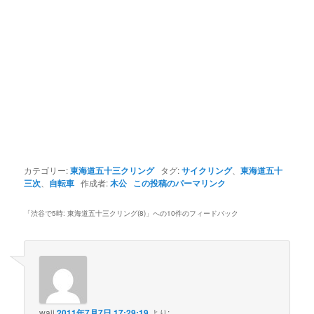
カテゴリー:
東海道五十三クリング
タグ:
サイクリング
、
東海道五十
三次
、
自転車
作成者:
木公
この投稿のパーマリンク
「
渋谷で5時: 東海道五十三クリング(8)
」への10件のフィードバック
waji
2011年7月7日 17:29:19
より: