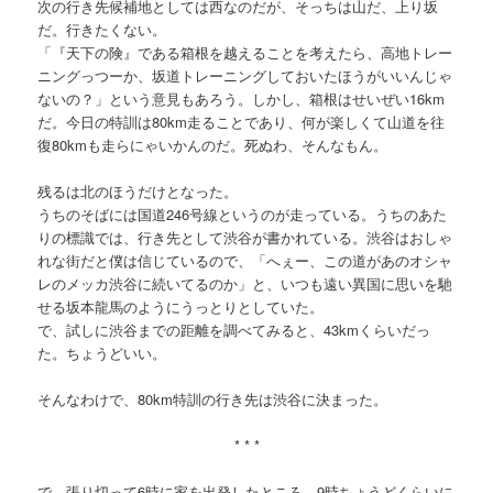
次の行き先候補地としては西なのだが、そっちは山だ、上り坂
だ。行きたくない。
「『天下の険』である箱根を越えることを考えたら、高地トレー
ニングっつーか、坂道トレーニングしておいたほうがいいんじゃ
ないの？」という意見もあろう。しかし、箱根はせいぜい16km
だ。今日の特訓は80km走ることであり、何が楽しくて山道を往
復80kmも走らにゃいかんのだ。死ぬわ、そんなもん。
残るは北のほうだけとなった。
うちのそばには国道246号線というのが走っている。うちのあた
りの標識では、行き先として渋谷が書かれている。渋谷はおしゃ
れな街だと僕は信じているので、「へぇー、この道があのオシャ
レのメッカ渋谷に続いてるのか」と、いつも遠い異国に思いを馳
せる坂本龍馬のようにうっとりとしていた。
で、試しに渋谷までの距離を調べてみると、43kmくらいだっ
た。ちょうどいい。
そんなわけで、80km特訓の行き先は渋谷に決まった。
* * *
で、張り切って6時に家を出発したところ、9時ちょうどくらいに