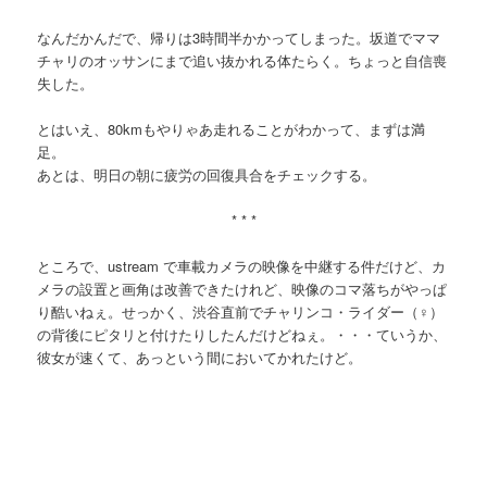
なんだかんだで、帰りは3時間半かかってしまった。坂道でママ
チャリのオッサンにまで追い抜かれる体たらく。ちょっと自信喪
失した。
とはいえ、80kmもやりゃあ走れることがわかって、まずは満
足。
あとは、明日の朝に疲労の回復具合をチェックする。
* * *
ところで、ustream で車載カメラの映像を中継する件だけど、カ
メラの設置と画角は改善できたけれど、映像のコマ落ちがやっぱ
り酷いねぇ。せっかく、渋谷直前でチャリンコ・ライダー（♀）
の背後にピタリと付けたりしたんだけどねぇ。・・・ていうか、
彼女が速くて、あっという間においてかれたけど。