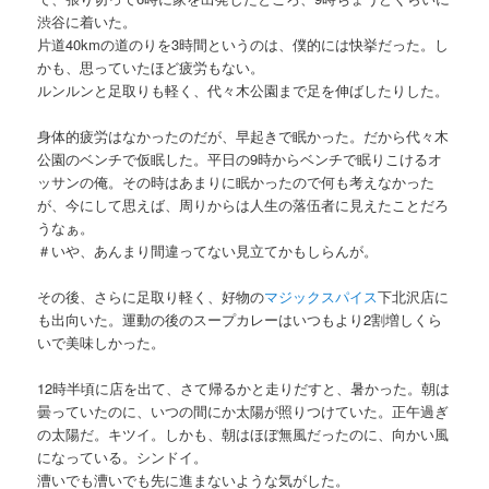
渋谷に着いた。
片道40kmの道のりを3時間というのは、僕的には快挙だった。し
かも、思っていたほど疲労もない。
ルンルンと足取りも軽く、代々木公園まで足を伸ばしたりした。
身体的疲労はなかったのだが、早起きで眠かった。だから代々木
公園のベンチで仮眠した。平日の9時からベンチで眠りこけるオ
ッサンの俺。その時はあまりに眠かったので何も考えなかった
が、今にして思えば、周りからは人生の落伍者に見えたことだろ
うなぁ。
＃いや、あんまり間違ってない見立てかもしらんが。
その後、さらに足取り軽く、好物の
マジックスパイス
下北沢店に
も出向いた。運動の後のスープカレーはいつもより2割増しくら
いで美味しかった。
12時半頃に店を出て、さて帰るかと走りだすと、暑かった。朝は
曇っていたのに、いつの間にか太陽が照りつけていた。正午過ぎ
の太陽だ。キツイ。しかも、朝はほぼ無風だったのに、向かい風
になっている。シンドイ。
漕いでも漕いでも先に進まないような気がした。