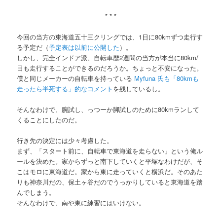
* * *
今回の当方の東海道五十三クリングでは、1日に80kmずつ走行す
る予定だ（
予定表は以前に公開した
）。
しかし、完全インドア派、自転車歴2週間の当方が本当に80km/
日も走行することができるのだろうか。ちょっと不安になった。
僕と同じメーカーの自転車を持っている
Myfuna 氏も「80kmも
走ったら半死する」的なコメント
を残しているし。
そんなわけで、腕試し、っつーか脚試しのために80kmランして
くることにしたのだ。
行き先の決定には少々考慮した。
まず、「スタート前に、自転車で東海道を走らない」という俺ル
ールを決めた。家からずっと南下していくと平塚なわけだが、そ
こはモロに東海道だ。家から東に走っていくと横浜だ。そのあた
りも神奈川だの、保土ヶ谷だのでうっかりしていると東海道を踏
んでしまう。
そんなわけで、南や東に練習にはいけない。