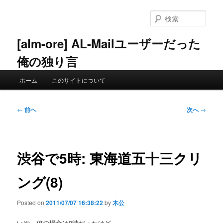
メ
イ
検
ン
索
コ
[alm-ore] AL-Mailユーザーだった
ン
俺の独り言
テ
ン
メ
ツ
ホーム
このサイトについて
イ
へ
ン
移
メ
投
動
←
前へ
次へ
→
ニ
稿
ュ
ナ
ー
ビ
ゲ
渋谷で5時: 東海道五十三クリ
ー
シ
ング(8)
ョ
ン
Posted on
2011/07/07 16:38:22
by
木公
いや、僕の場合は9時だったけど。