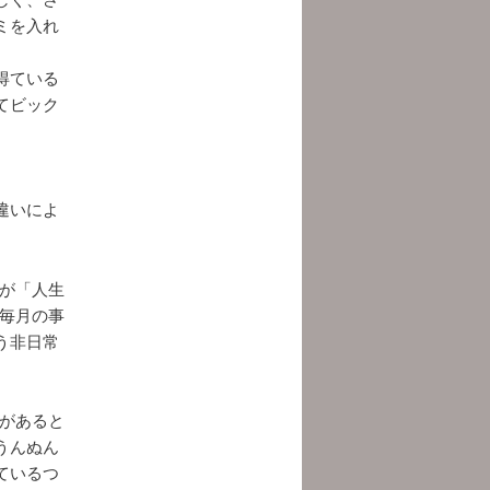
ミを入れ
得ている
てビック
違いによ
子が「人生
。毎月の事
う非日常
経があると
うんぬん
ているつ