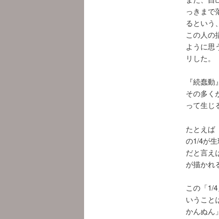
っきまで
るという
この人の
ように思
リした。
『続蠢動
その多く
って生じ
たとえば
の1/4
だと言え
が描かれ
この「1
いうこと
かんぬん