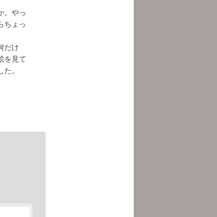
か。やっ
らちょっ
何だけ
絵を見て
した。