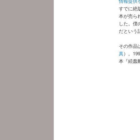
情報提供
すでに絶
本が売ら
した。僕
だという
その作品
真
）。1
本『続蠢