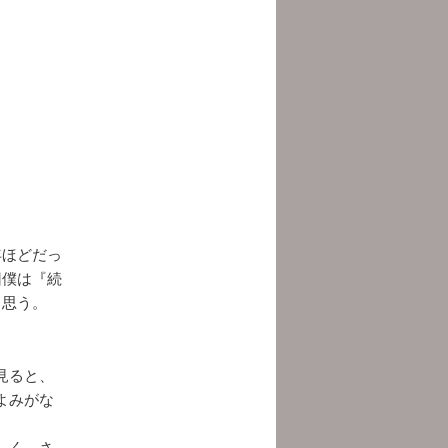
年ほどだっ
回僕は『続
と思う。
見ると、
よみがな
しく、さ