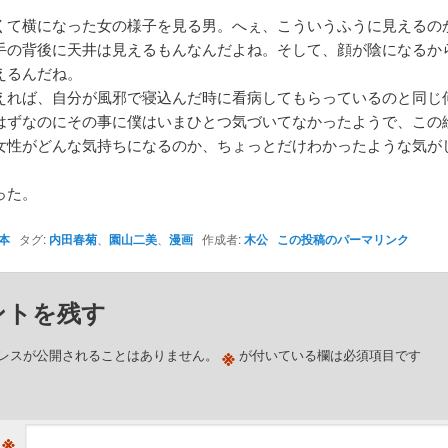
くて横になった女の様子を見る男。へぇ、こういうふうに見えるの
手の背後に天井は見えるもんなんだよね。そして、顔が陰になるか
えるんだね。
えれば、自分が風邪で寝込んだ時に看病してもらっているのと同じ
はずなのにその事に僕はいまひとつ気づいてなかったようで、この
女性がどんな気持ちになるのか、ちょっとだけわかったような気が
った。
本
タグ:
内田春菊
、
園山二美
、
漫画
作成者:
木公
この投稿のパーマリンク
ントを残す
※
レスが公開されることはありません。
が付いている欄は必須項目です
※