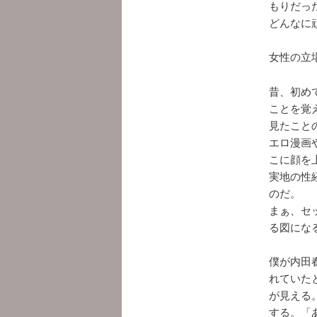
もりだっ
どんなに
女性の立
昔、初め
ことを覚
見たこと
エロ漫画
こに顔を
実地の性
のだ。
まぁ、セ
る図にな
僕が内田
れていた
が見える
する。「