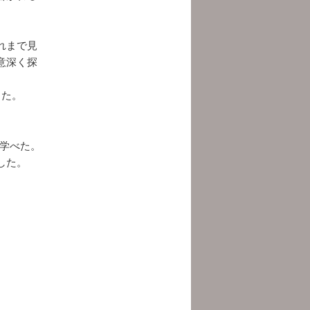
れまで見
意深く探
った。
て学べた。
した。