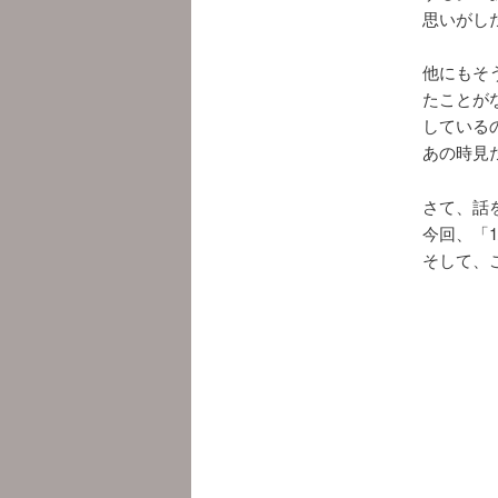
思いがし
他にもそ
たことが
している
あの時見
さて、話
今回、「
そして、