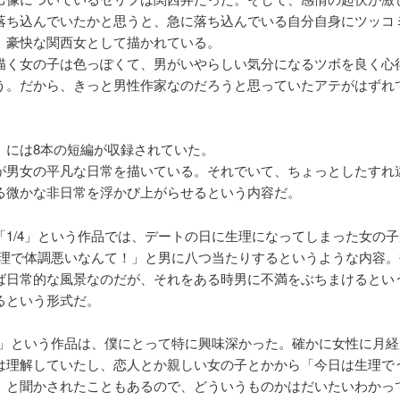
落ち込んでいたかと思うと、急に落ち込んでいる自分自身にツッコ
、豪快な関西女として描かれている。
描く女の子は色っぽくて、男がいやらしい気分になるツボを良く心
う。だから、きっと男性作家なのだろうと思っていたアテがはずれ
』には8本の短編が収録されていた。
が男女の平凡な日常を描いている。それでいて、ちょっとしたすれ
る微かな非日常を浮かび上がらせるという内容だ。
「1/4」という作品では、デートの日に生理になってしまった女の
が生理で体調悪いなんて！」と男に八つ当たりするというような内容
ば日常的な風景なのだが、それをある時男に不満をぶちまけるとい
るという形式だ。
/4」という作品は、僕にとって特に興味深かった。確かに女性に月
は理解していたし、恋人とか親しい女の子とかから「今日は生理で
」と聞かされたこともあるので、どういうものかはだいたいわかっ