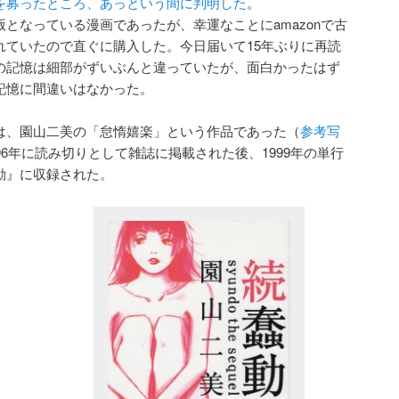
を募ったところ、あっという間に判明した
。
版となっている漫画であったが、幸運なことにamazonで古
れていたので直ぐに購入した。今日届いて15年ぶりに再読
の記憶は細部がずいぶんと違っていたが、面白かったはず
記憶に間違いはなかった。
は、園山二美の「怠惰嬉楽」という作品であった（
参考写
996年に読み切りとして雑誌に掲載された後、1999年の単行
動』に収録された。