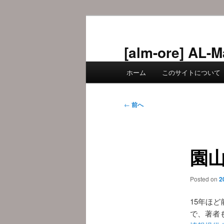
メ
イ
ン
[alm-ore] 
コ
メ
ン
ホーム
このサイトについて
イ
テ
ン
ン
メ
投
ツ
←
前へ
ニ
稿
へ
ュ
ナ
移
ー
ビ
動
園
ゲ
ー
シ
Posted on
2
ョ
ン
15年ほ
で、著者