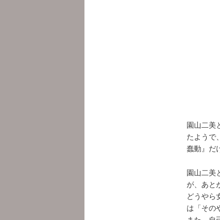
園山二美
たようで
蠢動』だ
園山二美
が、あと
どうやら
は「その
また、自