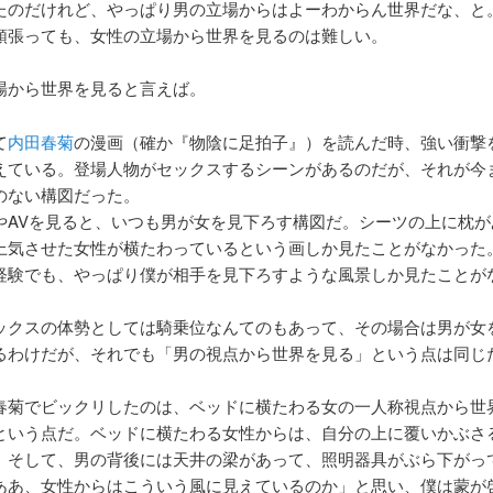
たのだけれど、やっぱり男の立場からはよーわからん世界だな、と
頑張っても、女性の立場から世界を見るのは難しい。
場から世界を見ると言えば。
て
内田春菊
の漫画（確か『物陰に足拍子』）を読んだ時、強い衝撃
えている。登場人物がセックスするシーンがあるのだが、それが今
のない構図だった。
やAVを見ると、いつも男が女を見下ろす構図だ。シーツの上に枕が
上気させた女性が横たわっているという画しか見たことがなかった
経験でも、やっぱり僕が相手を見下ろすような風景しか見たことが
ックスの体勢としては騎乗位なんてのもあって、その場合は男が女
るわけだが、それでも「男の視点から世界を見る」という点は同じ
春菊でビックリしたのは、ベッドに横たわる女の一人称視点から世
という点だ。ベッドに横たわる女性からは、自分の上に覆いかぶさ
。そして、男の背後には天井の梁があって、照明器具がぶら下がっ
ああ、女性からはこういう風に見えているのか」と思い、僕は蒙が