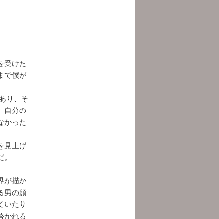
。
を受けた
まで僕が
あり、そ
。自分の
なかった
を見上げ
だ。
界が描か
る男の顔
ていたり
啓かれる