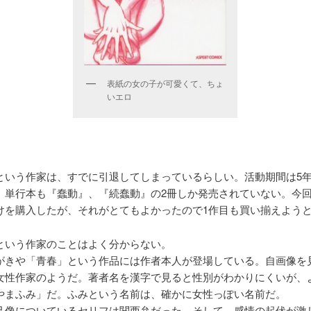
表紙の女の子が可愛くて、ちょ
いエロ
という作家は、すでに引退してしまっているらしい。活動期間は5
、単行本も『蠢動』、『続蠢動』の2冊しか発売されていない。今
けを購入したが、それがとてもよかったので1作目も買い揃えよう
という作家のことはよく分からない。
がきや「青春」という作品には作者本人が登場している。自画像を
女性作家のようだ。著者名を漢字で見ると性別がわかりにくいが、
やまふみ」だ。ふみという名前は、確かに女性っぽい名前だ。
己像についているセリフは関西弁だった。そして、感情の起伏が激