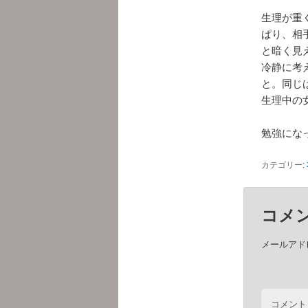
生理が重
ぱり、相
と暗く見
冷静に考
と。同じ
生理中の
勉強にな
カテゴリー:
コメ
メールアド
コメント