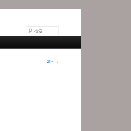
検
索
次へ
→