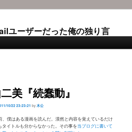
AL-Mailユーザーだった俺の独り言
山二美『続蠢動』
011/10/22 23:23:21
by
木公
ど前、僕はある漫画を読んだ。漠然と内容を覚えているだけ
もタイトルも分からなかった。その事を
当ブログに書いて