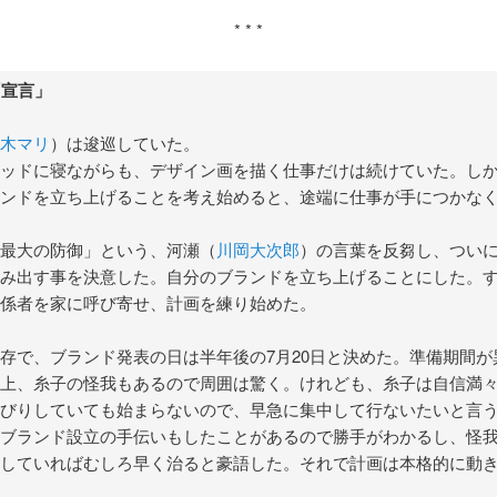
* * *
「宣言」
木マリ
）は逡巡していた。
ッドに寝ながらも、デザイン画を描く仕事だけは続けていた。し
ンドを立ち上げることを考え始めると、途端に仕事が手につかな
最大の防御」という、河瀬（
川岡大次郎
）の言葉を反芻し、つい
み出す事を決意した。自分のブランドを立ち上げることにした。
係者を家に呼び寄せ、計画を練り始めた。
存で、ブランド発表の日は半年後の7月20日と決めた。準備期間が
上、糸子の怪我もあるので周囲は驚く。けれども、糸子は自信満
びりしていても始まらないので、早急に集中して行ないたいと言
ブランド設立の手伝いもしたことがあるので勝手がわかるし、怪
していればむしろ早く治ると豪語した。それで計画は本格的に動