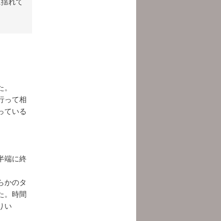
に揺れて
た。
行って相
っている
半端に終
らかのタ
た。時間
りい