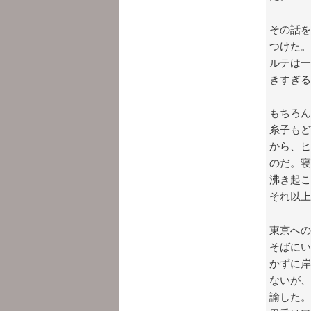
その話を
つけた。
ルテは一
きすぎる
もちろん
糸子もど
から、ヒ
のだ。寝
沸き起こ
それ以上
東京への
そばにい
かずに岸
ないが、
諭した。