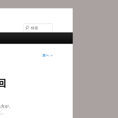
検
索
次へ
→
回
当方が、
よ。