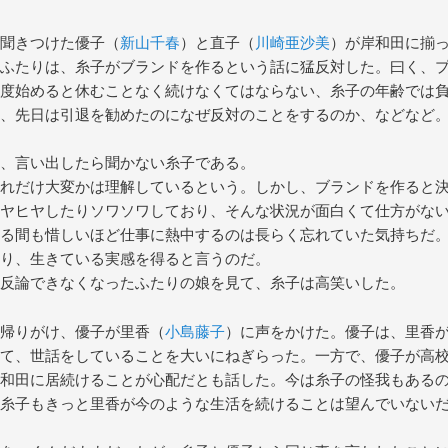
聞きつけた優子（
新山千春
）と直子（
川崎亜沙美
）が岸和田に揃
ふたりは、糸子がブランドを作るという話に猛反対した。曰く、
度始めると休むことなく続けなくてはならない、糸子の年齢では
、先日は引退を勧めたのになぜ反対のことをするのか、などなど
、言い出したら聞かない糸子である。
れだけ大変かは理解しているという。しかし、ブランドを作ると
ヤヒヤしたりソワソワしており、そんな状況が面白くて仕方がな
る間も惜しいほど仕事に熱中するのは長らく忘れていた気持ちだ
り、生きている実感を得ると言うのだ。
反論できなくなったふたりの娘を見て、糸子は高笑いした。
帰りがけ、優子が里香（
小島藤子
）に声をかけた。優子は、里香
て、世話をしていることを大いにねぎらった。一方で、優子が高
和田に居続けることが心配だとも話した。今は糸子の怪我もある
糸子もきっと里香が今のような生活を続けることは望んでいない