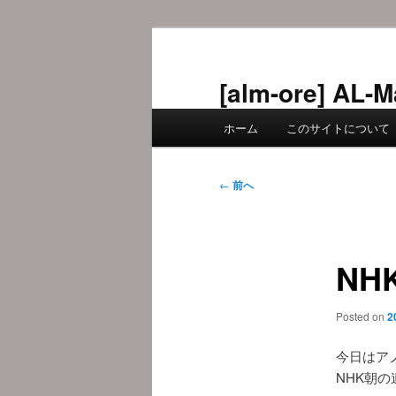
メ
イ
ン
[alm-ore] 
コ
メ
ン
ホーム
このサイトについて
イ
テ
ン
ン
メ
投
ツ
←
前へ
ニ
稿
へ
ュ
ナ
移
ー
ビ
動
NH
ゲ
ー
シ
Posted on
2
ョ
ン
今日はア
NHK朝