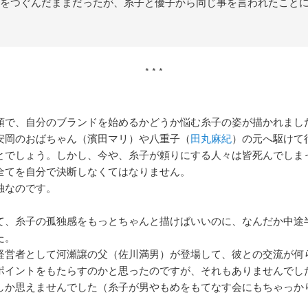
をつぐんだままだったが、糸子と優子から同じ事を言われたこと
* * *
頭で、自分のブランドを始めるかどうか悩む糸子の姿が描かれまし
安岡のおばちゃん（濱田マリ）や八重子（
田丸麻紀
）の元へ駆けて
とでしょう。しかし、今や、糸子が頼りにする人々は皆死んでしま
全てを自分で決断しなくてはなりません。
独なのです。
て、糸子の孤独感をもっとちゃんと描けばいいのに、なんだか中途
た。
経営者として河瀬譲の父（佐川満男）が登場して、彼との交流が何
ポイントをもたらすのかと思ったのですが、それもありませんでし
しか思えませんでした（糸子が男やもめをもてなす会にもちゃっか