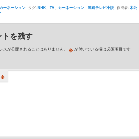
カーネーション
タグ:
NHK
、
TV
、
カーネーション
、
連続テレビ小説
作成者:
木公
ク
ントを残す
※
レスが公開されることはありません。
が付いている欄は必須項目です
※