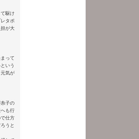
って駆け
プレタポ
負担が大
。
決まって
いという
。元気が
が糸子の
校へも行
ので仕方
だろうと