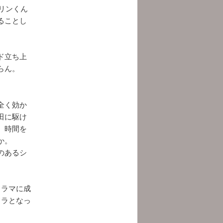
リンくん
ることし
ド立ち上
らん。
全く効か
田に駆け
、時間を
か。
のあるシ
ドラマに成
ドラとなっ