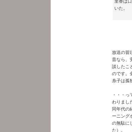
里香は口
いた。
放送の冒
昔なら、
談したこ
のです。
糸子は孤
・・・っ
わりまし
同年代の
ーニング
の無駄に
た）。