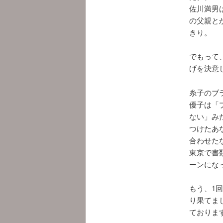
佐川満男
の父親と
きり。
でもって
げを決意
糸子のブ
優子は「
ない」み
つけたあ
合わせた
東京で書
ーンにな
もう、1
り果てま
ておりま