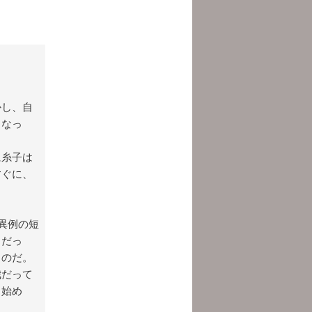
かし、自
くなっ
に糸子は
すぐに、
異例の短
々だっ
うのだ。
我だって
き始め