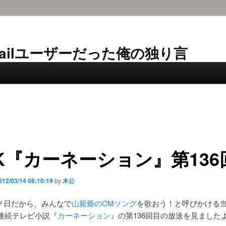
AL-Mailユーザーだった俺の独り言
K『カーネーション』第136
012/03/14 08:10:19
by
木公
ノ日だから、みんなで
山親爺のCMソング
を歌おう！と呼びかける
の連続テレビ小説『
カーネーション
』の第136回目の放送を見ました