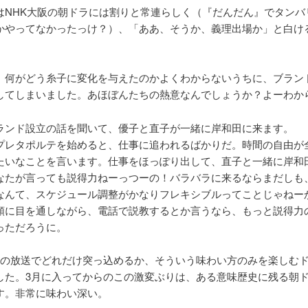
はNHK大阪の朝ドラには割りと常連らしく（『だんだん』でタンバ
かやってなかったっけ？）、「ああ、そうか、義理出場か」と白け
、何がどう糸子に変化を与えたのかよくわからないうちに、ブラン
してしまいました。あほぼんたちの熱意なんでしょうか？よーわか
ランド設立の話を聞いて、優子と直子が一緒に岸和田に来ます。
プレタポルテを始めると、仕事に追われるばかりだ。時間の自由が
たいなことを言います。仕事をほっぽり出して、直子と一緒に岸和
なたが言っても説得力ねーっつーの！バラバラに来るならまだしも
なんて、スケジュール調整がかなりフレキシブルってことじゃねー
類に目を通しながら、電話で説教するとか言うなら、もっと説得力
っただろうに。
回の放送でどれだけ突っ込めるか、そういう味わい方のみを楽しむ
した。3月に入ってからのこの激変ぶりは、ある意味歴史に残る朝
す。非常に味わい深い。