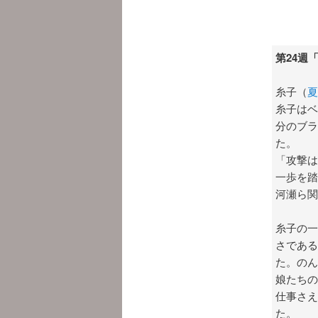
第24週
糸子（
夏
糸子はベ
分のブラ
た。
「攻撃は
一歩を踏
河瀬ら関
糸子の一
さである
た。のん
娘たちの
仕事さえ
た。