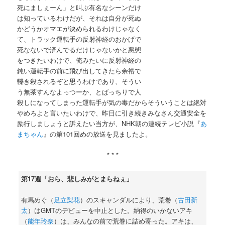
死にましぇーん」と叫ぶ有名なシーンだけ
は知っているわけだが、それは自分が死ぬ
かどうかオマエが決められるわけじゃなく
て、トラック運転手の反射神経のおかげで
死なないで済んでるだけじゃないかと悪態
をつきたいわけで、俺みたいに反射神経の
鈍い運転手の前に飛び出してきたら余裕で
轢き殺されるぞと思うわけであり、そうい
う無茶すんなよっつーか、とばっちりで人
殺しになってしまった運転手が気の毒だからそういうことは絶対
やめろよと言いたいわけで、昨日に引き続きみなさん交通安全を
励行しましょうと訴えたい当方が、NHK朝の連続テレビ小説『
あ
まちゃん
』の第101回めの放送を見ましたよ。
* * *
第17週「おら、悲しみがとまらねぇ」
有馬めぐ（
足立梨花
）のスキャンダルにより、荒巻（
古田新
太
）はGMTのデビューを中止とした。納得のいかないアキ
（
能年玲奈
）は、みんなの前で荒巻に詰め寄った。アキは、