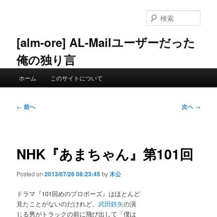
メ
イ
検
ン
索
コ
[alm-ore] AL-Mailユーザーだった
ン
俺の独り言
テ
ン
メ
ツ
ホーム
このサイトについて
イ
へ
ン
移
メ
投
動
←
前へ
次へ
→
ニ
稿
ュ
ナ
ー
ビ
ゲ
NHK『あまちゃん』第101回
ー
シ
Posted on
2013/07/26 08:23:45
by
木公
ョ
ン
ドラマ『101回めのプロポーズ』はほとんど
見たことがないのだけれど、
武田鉄矢
の演
じる男がトラックの前に飛び出して「僕は