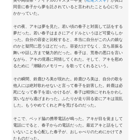
同音に春子から夢を託されていると言われたことも心に引っ
かかっていた。
その夜、アキは夢を見た。若い頃の春子と対面して話をする
夢だった。若い春子はまさにアイドルというほど可愛らしか
った。自分の容姿と比較すると、本当に自分がこの人の娘な
のかと疑問に思うほどだった。容姿だけでなく、立ち居振る
舞いや話し方まで魅力的だった。春子は、荒巻の悪口を言い
ながら、アキの境遇に同情してくれた。そして、アキを慰め
るために『潮騒のメモリー』を歌ってくれるという。
その瞬間、鈴鹿ひろ美が現れた。鈴鹿ひろ美は、自分の歌を
他人には絶対歌わせないと言って春子を妨害した。鈴鹿は必
死になって春子を追いかけるが、春子は軽快にそれをかわし
笑いながら逃げまわった。ふたりが走り回る姿にアキは混乱
した。もうやめてくれと声を荒げるのだった。
そこで、ベッド脇の携帯電話が鳴った。アキが目を覚まして
電話にでると、春子からの電話だった。最近アキと話をして
いないことを心配した春子が、おしゃべりのためにかけてき
たものだった。