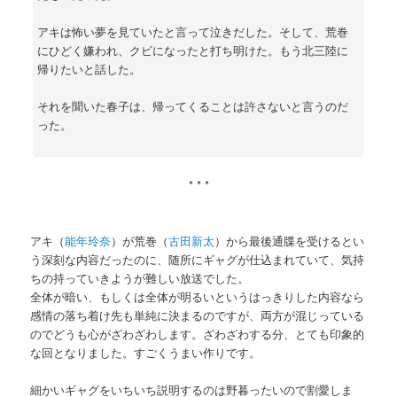
アキは怖い夢を見ていたと言って泣きだした。そして、荒巻
にひどく嫌われ、クビになったと打ち明けた。もう北三陸に
帰りたいと話した。
それを聞いた春子は、帰ってくることは許さないと言うのだ
った。
* * *
アキ（
能年玲奈
）が荒巻（
古田新太
）から最後通牒を受けるとい
う深刻な内容だったのに、随所にギャグが仕込まれていて、気持
ちの持っていきようが難しい放送でした。
全体が暗い、もしくは全体が明るいというはっきりした内容なら
感情の落ち着け先も単純に決まるのですが、両方が混じっている
のでどうも心がざわざわします。ざわざわする分、とても印象的
な回となりました。すごくうまい作りです。
細かいギャグをいちいち説明するのは野暮ったいので割愛しま