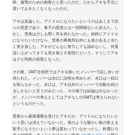
時、復讐のための刺客だと思ったのだ。だからアキを手元に
置いておきたくなくなったのだ。
アキは反論した。アイドルになりたいというのはあくまで自
らの意思であり、春子の思惑とは一切関係ないと訴えた。し
かし、荒巻は少しも聞く耳を持たなかった。純粋にアイドル
になりたいだけなら、荒巻の事務所以外にも道があると冷た
く突き放した。アキがどんなに努力しても認めないし、何度
這い上がってきても突き落とす覚悟だという。そうしてアキ
はクビ同然の状態となった。
その夜、GMT合宿所ではアキを除いたメンバーで話し合いが
持たれた。メンバーは水口に説明を求めたが、水口は一切口
を割らなかった。水口は、アキ以外のメンバーで活動を続け
るしかないと言うのみだった。その場では結論は出なかった
が、メンバーの考えとしてはアキなしのGMTは考えられない
というものだった。
荒巻から最後通牒を受けたアキだが、アイドルになりたいと
いう思いは消えていなかった。母のような暖かい歌の歌える
歌手になりたいという夢は変わっていなかったし、鈴鹿ひろ
美や純喫茶・アイドルのマスター甲斐（
松尾スズキ
）が異口