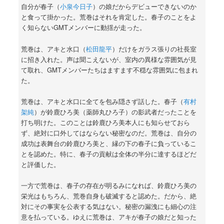
自分が春子（
小泉今日子
）の娘だからデビューできないのか
と食って掛かった。荒巻はそれを肯定した。春子のことをよ
く知らないGMTメンバーに動揺が走った。
荒巻は、アキと水口（
松田龍平
）だけをガラス張りの社長室
に招き入れた。声は聞こえないが、室内の異様な雰囲気が見
て取れ、GMTメンバーたちはますます不穏な雰囲気に包まれ
た。
荒巻は、アキと水口に全てを包み隠さず話した。春子（
有村
架純
）が鈴鹿ひろ美（薬師丸ひろ子）の影武者だったことを
打ち明けた。このことは鈴鹿ひろ美本人にも知らせておら
ず、絶対に口外してはならない秘密なのだ。荒巻は、自分の
成功は表舞台の鈴鹿ひろ美と、縁の下の春子に負っているこ
とを認めた。特に、春子の貢献は全体の半分に達するほどだ
と評価した。
一方で荒巻は、春子の存在が明るみになれば、鈴鹿ひろ美の
栄光はもちろん、荒巻自身も破滅すると認めた。だから、絶
対にその事実を公表する気はない。秘密の漏洩にも細心の注
意を払っている。ゆえに荒巻は、アキが春子の娘だと知った