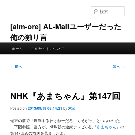
メ
イ
検
ン
索
コ
[alm-ore] AL-Mailユーザーだった
ン
俺の独り言
テ
ン
メ
ツ
ホーム
このサイトについて
イ
へ
ン
移
メ
投
動
←
前へ
次へ
→
ニ
稿
ュ
ナ
ー
ビ
ゲ
NHK『あまちゃん』第147回
ー
シ
Posted on
2013/09/18 08:14:21
by
木公
ョ
ン
端末の前で「遅刻するわけねーだろ、くそがっ」とつぶやいた
（下図参照）当方が、NHK朝の連続テレビ小説『
あまちゃん
』の
第147回めの放送を見ましたよ。