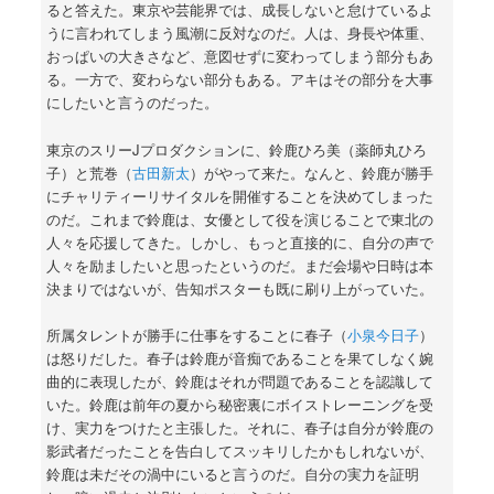
ると答えた。東京や芸能界では、成長しないと怠けているよ
うに言われてしまう風潮に反対なのだ。人は、身長や体重、
おっぱいの大きさなど、意図せずに変わってしまう部分もあ
る。一方で、変わらない部分もある。アキはその部分を大事
にしたいと言うのだった。
東京のスリーJプロダクションに、鈴鹿ひろ美（薬師丸ひろ
子）と荒巻（
古田新太
）がやって来た。なんと、鈴鹿が勝手
にチャリティーリサイタルを開催することを決めてしまった
のだ。これまで鈴鹿は、女優として役を演じることで東北の
人々を応援してきた。しかし、もっと直接的に、自分の声で
人々を励ましたいと思ったというのだ。まだ会場や日時は本
決まりではないが、告知ポスターも既に刷り上がっていた。
所属タレントが勝手に仕事をすることに春子（
小泉今日子
）
は怒りだした。春子は鈴鹿が音痴であることを果てしなく婉
曲的に表現したが、鈴鹿はそれが問題であることを認識して
いた。鈴鹿は前年の夏から秘密裏にボイストレーニングを受
け、実力をつけたと主張した。それに、春子は自分が鈴鹿の
影武者だったことを告白してスッキリしたかもしれないが、
鈴鹿は未だその渦中にいると言うのだ。自分の実力を証明