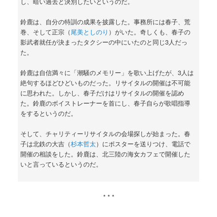
し、暗い過去と決別したいというのだ。
鈴鹿は、自分の特訓の成果を披露した。事務所には春子、荒
巻、そして正宗（
尾美としのり
）がいた。奇しくも、春子の
影武者就任が決まったタクシーの中にいたのと同じ3人だっ
た。
鈴鹿は自信満々に「潮騒のメモリー」を歌い上げたが、3人は
絶句するほどひどいものだった。リサイタルの開催は不可能
に思われた。しかし、春子だけはリサイタルの開催を認め
た。鈴鹿のボイストレーナーを首にし、春子自らが歌唱指導
をするというのだ。
そして、チャリティーリサイタルの会場探しが始まった。春
子は北鉄の大吉（
杉本哲太
）にポスターを送りつけ、電話で
開催の相談をした。鈴鹿は、北三陸の海女カフェで開催した
いと言っているというのだ。
* * *