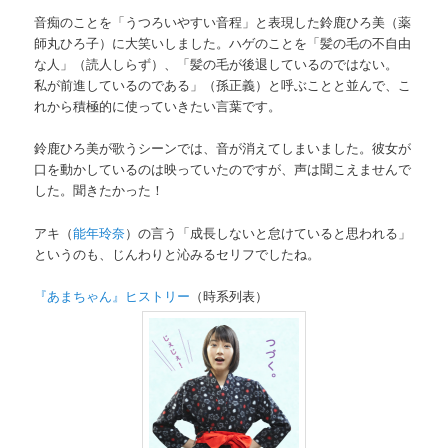
音痴のことを「うつろいやすい音程」と表現した鈴鹿ひろ美（薬
師丸ひろ子）に大笑いしました。ハゲのことを「髪の毛の不自由
な人」（読人しらず）、「髪の毛が後退しているのではない。
私が前進しているのである」（孫正義）と呼ぶことと並んで、こ
れから積極的に使っていきたい言葉です。
鈴鹿ひろ美が歌うシーンでは、音が消えてしまいました。彼女が
口を動かしているのは映っていたのですが、声は聞こえませんで
した。聞きたかった！
アキ（
能年玲奈
）の言う「成長しないと怠けていると思われる」
というのも、じんわりと沁みるセリフでしたね。
『あまちゃん』ヒストリー
（時系列表）