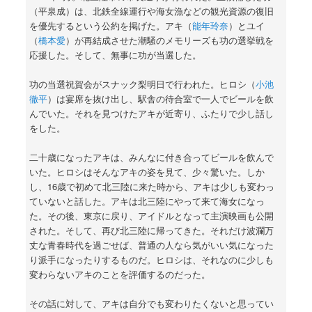
（平泉成）は、北鉄全線運行や海女漁などの観光資源の復旧
を優先するという公約を掲げた。アキ（
能年玲奈
）とユイ
（
橋本愛
）が再結成させた潮騒のメモリーズも功の選挙戦を
応援した。そして、無事に功が当選した。
功の当選祝賀会がスナック梨明日で行われた。ヒロシ（
小池
徹平
）は宴席を抜け出し、駅舎の待合室で一人でビールを飲
んでいた。それを見つけたアキが近寄り、ふたりで少し話し
をした。
二十歳になったアキは、みんなに付き合ってビールを飲んで
いた。ヒロシはそんなアキの姿を見て、少々驚いた。しか
し、16歳で初めて北三陸に来た時から、アキは少しも変わっ
ていないと話した。アキは北三陸にやって来て海女になっ
た。その後、東京に戻り、アイドルとなって主演映画も公開
された。そして、再び北三陸に帰ってきた。それだけ波瀾万
丈な青春時代を過ごせば、普通の人なら気がいい気になった
り派手になったりするものだ。ヒロシは、それなのに少しも
変わらないアキのことを評価するのだった。
その話に対して、アキは自分でも変わりたくないと思ってい