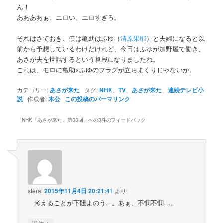
ん！
ああああぁ。エロい、エロすぎる。
それはさておき、僕は亀助はふゆ（
清原果耶
）と夫婦になると以
前から予想しているわけだけれど、今日はふゆが加野屋で働き、
あさが夫を世話するという算段になりましたね。
これは、モロに亀助×ふゆのフラグが立ちまくりじゃないか。
カテゴリー:
あさが来た
タグ:
NHK
、
TV
、
あさが来た
、
連続テレビ小
説
作成者:
木公
この投稿のパーマリンク
「
NHK『あさが来た』第33回
」への3件のフィードバック
sterai
2015年11月4日 20:21:41
より:
考えることが下賤よのう…。あぁ、不憫不憫…。
↓