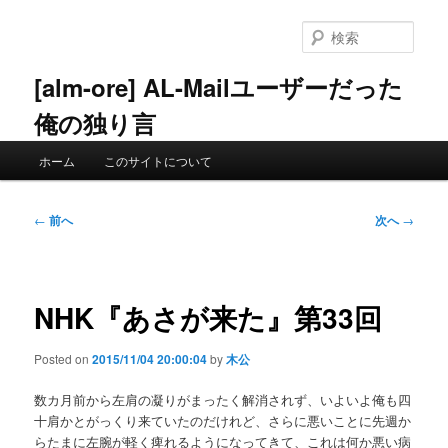
メ
イ
検
ン
索
コ
[alm-ore] AL-Mailユーザーだった
ン
俺の独り言
テ
ン
メ
ツ
ホーム
このサイトについて
イ
へ
ン
移
メ
投
動
←
前へ
次へ
→
ニ
稿
ュ
ナ
ー
ビ
ゲ
NHK『あさが来た』第33回
ー
シ
Posted on
2015/11/04 20:00:04
by
木公
ョ
ン
数カ月前から左肩の凝りがまったく解消されず、いよいよ俺も四
十肩かとがっくり来ていたのだけれど、さらに悪いことに先週か
らたまに左腕が軽く痺れるようになってきて、これは何か悪い病