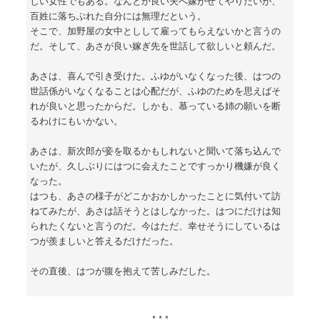
しい女性でもある。なんとか良い夫へ嫁がせてやりたいが、
百姓に落ちぶれた自分には無理だという。
そこで、加野屋の女中としして雇ってもらえないかと言うの
だ。そして、あさが良い嫁ぎ先を世話して欲しいと頼んだ。
あさは、喜んで引き受けた。ふゆがいなくなった後、はつの
世話係がいなくなることは心配だが、ふゆのためを思えばそ
れが良いと思ったからだ。しかも、慕っている姉の願いを断
るわけにもいかない。
あさは、新次郎が妾を取るかもしれないと聞いて落ち込んで
いたが、久しぶりにはつに会えたことですっかり機嫌が良く
なった。
はつも、あさの様子がどこかおかしかったことに気付いて訪
ねてみたが、あさは話そうとはしなかった。はつにだけは知
られたくないと言うのだ。今はただ、幸せそうにしているは
つが羨ましいと答えるだけだった。
その直後、はつが腹を抱えて苦しみだした。
* * *