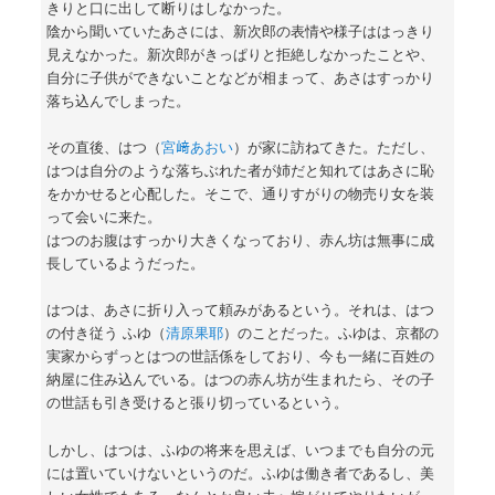
きりと口に出して断りはしなかった。
陰から聞いていたあさには、新次郎の表情や様子ははっきり
見えなかった。新次郎がきっぱりと拒絶しなかったことや、
自分に子供ができないことなどが相まって、あさはすっかり
落ち込んでしまった。
その直後、はつ（
宮﨑あおい
）が家に訪ねてきた。ただし、
はつは自分のような落ちぶれた者が姉だと知れてはあさに恥
をかかせると心配した。そこで、通りすがりの物売り女を装
って会いに来た。
はつのお腹はすっかり大きくなっており、赤ん坊は無事に成
長しているようだった。
はつは、あさに折り入って頼みがあるという。それは、はつ
の付き従う ふゆ（
清原果耶
）のことだった。ふゆは、京都の
実家からずっとはつの世話係をしており、今も一緒に百姓の
納屋に住み込んでいる。はつの赤ん坊が生まれたら、その子
の世話も引き受けると張り切っているという。
しかし、はつは、ふゆの将来を思えば、いつまでも自分の元
には置いていけないというのだ。ふゆは働き者であるし、美