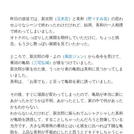
昨日の放送では、新次郎（
玉木宏
）と美和（
野々すみ花
）の思わ
せぶりなシーンで終わったわけだけれど、結局、美和の一人相撲
で終わってしまいました。
オトナのしっぽりした展開を期待していただけに、ちょっと残
念。もう少し艶っぽい展開を見ていたかった。
ところで、新次郎の母・よの（
風吹ジュン
）から命令を受けて、
番頭の亀助（
三宅弘城
）が後をつけていました。
新次郎が家を出た後、うっかり者の亀助は美和に見つかってしま
いました。
美和は、「お茶でも」と言って亀助を家に誘っていました。
その後、すぐに場面が変わってしまったので、亀助が本当に家に
あがったかどうかは不明。あがったとして、家の中で何があった
かもわからない。
わからないんだけれど、新次郎に振られてムシャクシャした美和
が亀助を誘惑して、することしちゃったんだろうと想像している
当方です。大きな両替商の番頭とはいえ彼女に比べれば下賤な亀
助を、上品な美和が手籠めにしたと思うとドキドキしちゃうじゃ