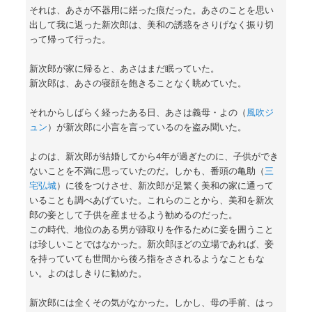
それは、あさが不器用に繕った痕だった。あさのことを思い
出して我に返った新次郎は、美和の誘惑をさりげなく振り切
って帰って行った。
新次郎が家に帰ると、あさはまだ眠っていた。
新次郎は、あさの寝顔を飽きることなく眺めていた。
それからしばらく経ったある日、あさは義母・よの（
風吹ジ
ュン
）が新次郎に小言を言っているのを盗み聞いた。
よのは、新次郎が結婚してから4年が過ぎたのに、子供ができ
ないことを不満に思っていたのだ。しかも、番頭の亀助（
三
宅弘城
）に後をつけさせ、新次郎が足繁く美和の家に通って
いることも調べあげていた。これらのことから、美和を新次
郎の妾として子供を産ませるよう勧めるのだった。
この時代、地位のある男が跡取りを作るために妾を囲うこと
は珍しいことではなかった。新次郎ほどの立場であれば、妾
を持っていても世間から後ろ指をさされるようなこともな
い。よのはしきりに勧めた。
新次郎には全くその気がなかった。しかし、母の手前、はっ