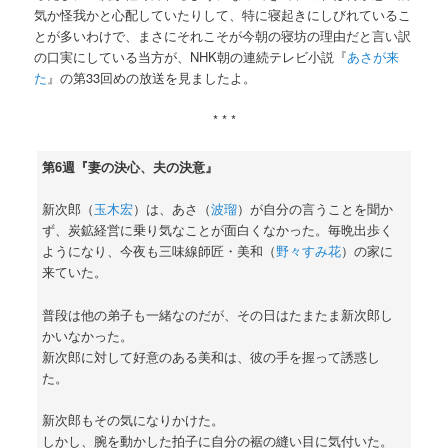
気か怪我かと心配していたりして、特に寝起きにしびれているこ
とが多いわけで、まさにそれこそが今朝の寝坊の理由だと言い訳
の口実にしている当方が、NHK朝の連続テレビ小説『
あさが来
た
』の第33回めの放送を見ましたよ。
* * *
第6週『妻の決心、夫の決意』
新次郎（
玉木宏
）は、あさ（
波瑠
）が自分の言うことを聞か
ず、炭鉱経営に乗り気なことが面白くなかった。毎晩出歩く
ようになり、今夜も三味線師匠・美和（
野々すみ花
）の家に
来ていた。
普段は他の弟子も一緒なのだが、その日はたまたま新次郎し
かいなかった。
新次郎に対して好意のある美和は、彼の手を握って誘惑し
た。
新次郎もその気になりかけた。
しかし、腕を動かした拍子に自分の裾の縫い目に気付いた。