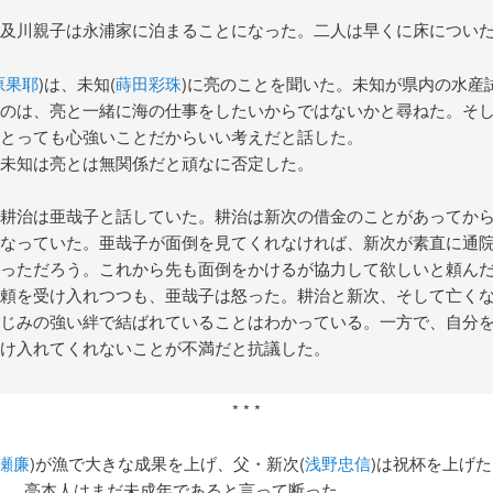
及川親子は永浦家に泊まることになった。二人は早くに床につい
原果耶
)は、未知(
蒔田彩珠
)に亮のことを聞いた。未知が県内の水産
のは、亮と一緒に海の仕事をしたいからではないかと尋ねた。そ
とっても心強いことだからいい考えだと話した。
未知は亮とは無関係だと頑なに否定した。
耕治は亜哉子と話していた。耕治は新次の借金のことがあってか
なっていた。亜哉子が面倒を見てくれなければ、新次が素直に通
っただろう。これから先も面倒をかけるが協力して欲しいと頼ん
頼を受け入れつつも、亜哉子は怒った。耕治と新次、そして亡く
じみの強い絆で結ばれていることはわかっている。一方で、自分
け入れてくれないことが不満だと抗議した。
* * *
瀬廉
)が漁で大きな成果を上げ、父・新次(
浅野忠信
)は祝杯を上げ
し、亮本人はまだ未成年であると言って断った。