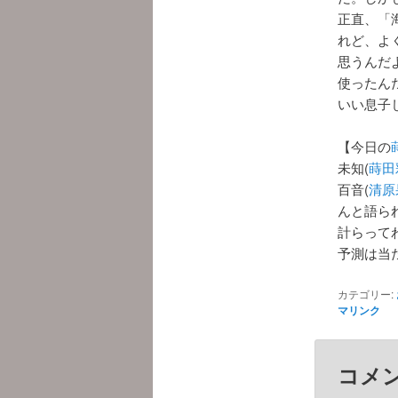
正直、「
れど、よ
思うんだ
使ったん
いい息子
【今日の
未知(
蒔田
百音(
清原
んと語ら
計らって
予測は当
カテゴリー:
マリンク
コメ