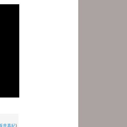
坂井真紀
)