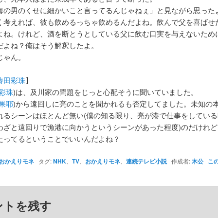
海の男のくせに細かいこと言ってるんじゃねぇ」と見ながら思った
く考えれば、彼も飲めるっちゃ飲めるんだよね。飲んで父を喜ばせ
よね。けれど、酒を断とうとしている父に飲む口実を与えないため
だよね？俺はそう解釈したよ。
じゃん。
蒔田彩珠
】
彩珠
)は、及川家の問題をじっと心配そうに聞いていました。
果耶
)から遠回しに亮のことを聞かれるも否定してました。未知の
れるシーンはほとんど無い(僕の知る限り、亮が港で仕事をしている
わざと遠回りで漁港に向かうというシーンがあった程度)のだけれど
たってるということでいいんだよね？
おかえりモネ
タグ:
NHK
、
TV
、
おかえりモネ
、
連続テレビ小説
作成者:
木公
こ
ントを残す