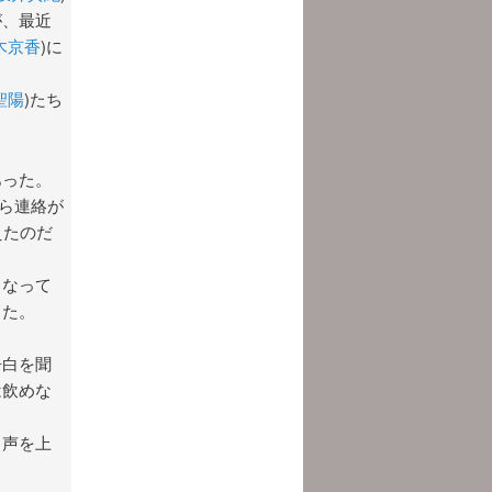
が、最近
木京香
)に
聖陽
)たち
あった。
から連絡が
えたのだ
くなって
した。
告白を聞
は飲めな
と声を上