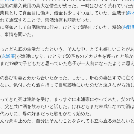
漁船の購入費用の莫大な借金が残った。一時はひどく荒れていた
業員として真面目に働き、借金も少しずつ返していた。亜哉子(
鈴
れて通院することで、禁酒治療も順調だった。
に突如として自宅跡地に佇み、ひとりで泥酔していた。耕治(
内野
、事情を聞いた。
っとどん底の生活だったという。そんな中、とても嬉しいことが
(
永瀬廉
)が漁師になり、ひとりで50匹ものメカジキを獲ったと船
まだ19歳で子どもだと思っていた息子が一人前になったように思
の喜びを妻と分かち合いたかった。しかし、肝心の妻はすでに亡
ない。気付いたら酒を持って自宅跡地にいたのだと泣きながら話
ってきた亮は連絡を受け、まっすぐに永浦家にやって来た。父の
、父と共に酒を飲みたいと話した。けれどもまだ未成年なので酒
代わりに、母の好きだった歌をがなり始めた。
んな亮を止めた。自分はそんなことをされても立ち直る気はない