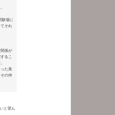
た。
試験場に
してそれ
ら関係が
院するこ
だ。
なった美
をその仲
たいと望ん