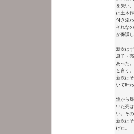
を失い、
は土木作
付き添わ
それなの
が保護し
新次はず
息子・亮
あった。
と言う。
新次はそ
いて叶わ
漁から帰
いた亮は
い。その
新次はそ
げた。