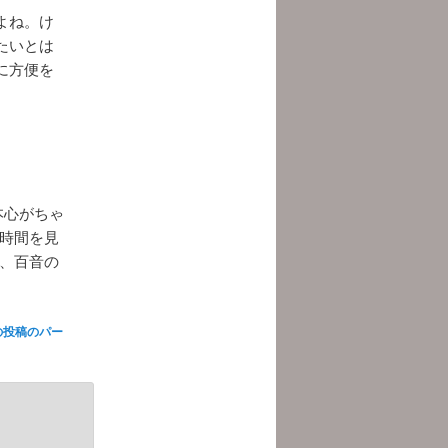
よね。け
たいとは
に方便を
本心がちゃ
時間を見
、百音の
の投稿のパー