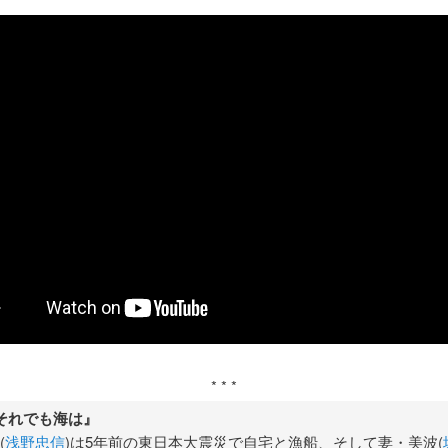
。
* * *
それでも海は』
(
浅野忠信
)は5年前の東日本大震災で自宅と漁船、そして妻・美波(