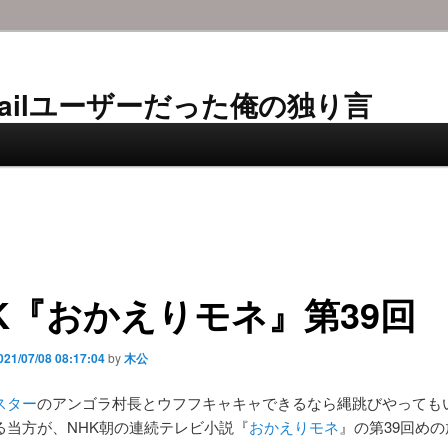
AL-Mailユーザーだった俺の独り言
K『おかえりモネ』第39回
021/07/08 08:17:04
by
木公
スター
のアンゴラ村長とウフフキャキャできるなら縄跳びやっても
る当方が、NHK朝の連続テレビ小説『
おかえりモネ
』の第39回め