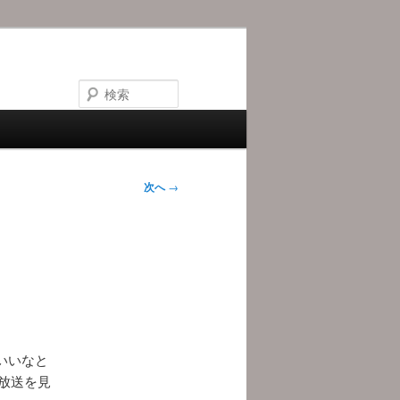
検
索
次へ
→
いいなと
の放送を見