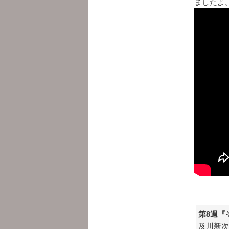
ましたよ
第8週『
及川新次