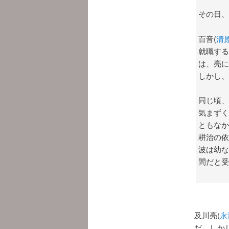
その日、
百音(
清
就職する
は、亮に
しかし、
同じ頃、
気まずく
ともなか
耕治の依
波は幼な
間だと受
及川亮(
永
だ。しか