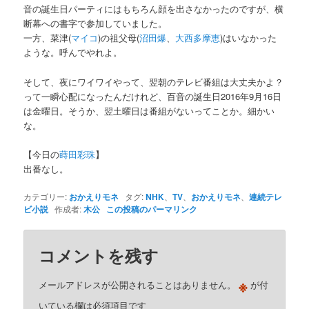
音の誕生日パーティにはもちろん顔を出さなかったのですが、横
断幕への書字で参加していました。
一方、菜津(
マイコ
)の祖父母(
沼田爆
、
大西多摩恵
)はいなかった
ような。呼んでやれよ。
そして、夜にワイワイやって、翌朝のテレビ番組は大丈夫かよ？
って一瞬心配になったんだけれど、百音の誕生日2016年9月16日
は金曜日。そうか、翌土曜日は番組がないってことか。細かい
な。
【今日の
蒔田彩珠
】
出番なし。
カテゴリー:
おかえりモネ
タグ:
NHK
、
TV
、
おかえりモネ
、
連続テレ
ビ小説
作成者:
木公
この投稿のパーマリンク
コメントを残す
※
メールアドレスが公開されることはありません。
が付
いている欄は必須項目です