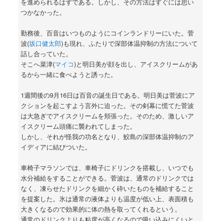
を進められるはずである。しかし、その方法はすぐには思い
つかなかった。
勤務後、百音はいつものようにコインランドリーにいた。菅
波(
坂口健太郎
)も現れ、ふたりで深部体温抑制の方法について
話し合っていた。
そこへ菜津(
マイコ
)と明日美が顔を出し、アイスクリームがあ
るから一緒に食べようと誘った。
1週間後の9月16日は百音の誕生日である。明日美は菅波にア
クションを起こすよう言外に迫った。その剣幕に慌てた菅波
は大急ぎでアイスクリームを頬張った。そのため、激しいア
イスクリーム頭痛に襲われてしまった。
しかし、それが怪我の功名となり、鮫島の深部体温抑制のア
イディアに結びついた。
車椅子マラソンでは、車椅子にドリンクを搭載し、いつでも
水分補給をすることができる。菅波は、通常のドリンクでは
なく、凍らせたドリンクを細かく砕いたものを補給すること
を提案した。氷は通常の液体よりも温度が低い上、表面積も
大きくなるので効果的に体の熱を取ってくれるという。
通常のドリンクよりも粘度が高くなるので吸い込みにくいと