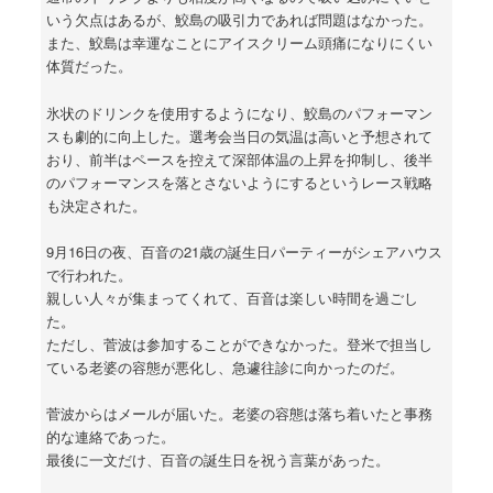
いう欠点はあるが、鮫島の吸引力であれば問題はなかった。
また、鮫島は幸運なことにアイスクリーム頭痛になりにくい
体質だった。
氷状のドリンクを使用するようになり、鮫島のパフォーマン
スも劇的に向上した。選考会当日の気温は高いと予想されて
おり、前半はペースを控えて深部体温の上昇を抑制し、後半
のパフォーマンスを落とさないようにするというレース戦略
も決定された。
9月16日の夜、百音の21歳の誕生日パーティーがシェアハウス
で行われた。
親しい人々が集まってくれて、百音は楽しい時間を過ごし
た。
ただし、菅波は参加することができなかった。登米で担当し
ている老婆の容態が悪化し、急遽往診に向かったのだ。
菅波からはメールが届いた。老婆の容態は落ち着いたと事務
的な連絡であった。
最後に一文だけ、百音の誕生日を祝う言葉があった。