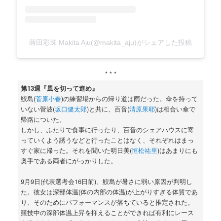
蒔田彩珠 Makita Aju(@makita_aju)がシェアした投稿
* * *
第13週『風を切って進め』
鮫島(
菅原小春
)の練習場からの帰り道は雨だった。傘を持って
いない菅波(
坂口健太郎
)と共に、百音(
清原果耶
)は相合い傘で
帰路についた。
しかし、ふたりで食事に行ったり、百音のシェアハウスに寄
っていくよう誘うなどと行ったことはなく、それぞれはまっ
すぐ家に帰った。それを聞いた明日美(
恒松祐里
)はあまりにも
奥手である両者にがっかりした。
9月9日(代表選考会16日前)、鮫島が暑さに弱い原因が判明し
た。彼女は深部体温(体の内部の体温)が上がりすぎる体質であ
り、そのためにパフォーマンスが落ちていると推定された。
競技中の深部体温上昇を抑えることができれば有利にレース