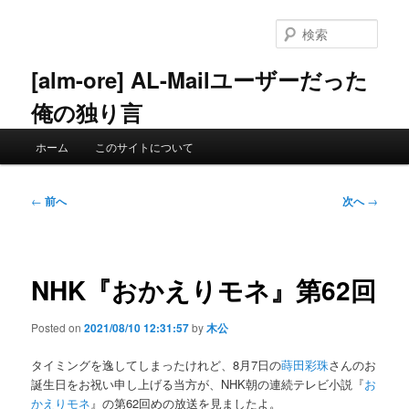
メ
イ
検
ン
索
コ
[alm-ore] AL-Mailユーザーだった
ン
俺の独り言
テ
ン
メ
ツ
ホーム
このサイトについて
イ
へ
ン
移
メ
投
動
←
前へ
次へ
→
ニ
稿
ュ
ナ
ー
ビ
ゲ
NHK『おかえりモネ』第62回
ー
シ
Posted on
2021/08/10 12:31:57
by
木公
ョ
ン
タイミングを逸してしまったけれど、8月7日の
蒔田彩珠
さんのお
誕生日をお祝い申し上げる当方が、NHK朝の連続テレビ小説『
お
かえりモネ
』の第62回めの放送を見ましたよ。