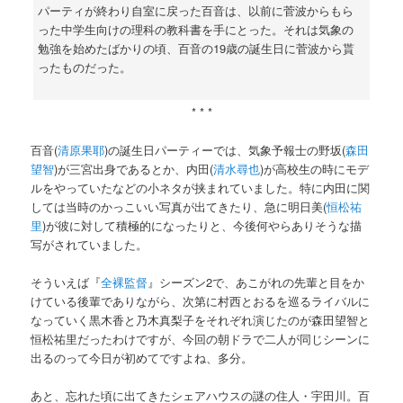
パーティが終わり自室に戻った百音は、以前に菅波からもら
った中学生向けの理科の教科書を手にとった。それは気象の
勉強を始めたばかりの頃、百音の19歳の誕生日に菅波から貰
ったものだった。
* * *
百音(
清原果耶
)の誕生日パーティーでは、気象予報士の野坂(
森田
望智
)が三宮出身であるとか、内田(
清水尋也
)が高校生の時にモデ
ルをやっていたなどの小ネタが挟まれていました。特に内田に関
しては当時のかっこいい写真が出てきたり、急に明日美(
恒松祐
里
)が彼に対して積極的になったりと、今後何やらありそうな描
写がされていました。
そういえば『
全裸監督
』シーズン2で、あこがれの先輩と目をか
けている後輩でありながら、次第に村西とおるを巡るライバルに
なっていく黒木香と乃木真梨子をそれぞれ演じたのが森田望智と
恒松祐里だったわけですが、今回の朝ドラで二人が同じシーンに
出るのって今日が初めてですよね、多分。
あと、忘れた頃に出てきたシェアハウスの謎の住人・宇田川。百