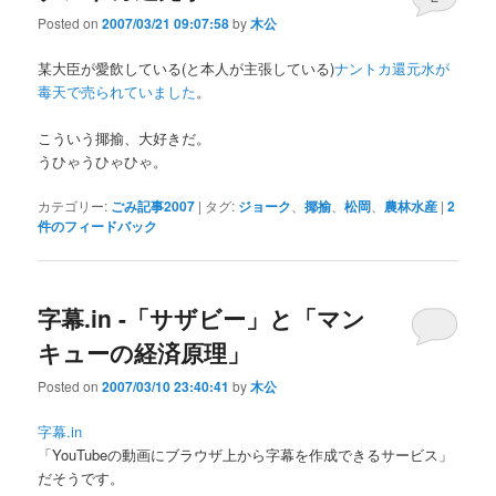
Posted on
2007/03/21 09:07:58
by
木公
某大臣が愛飲している(と本人が主張している)
ナントカ還元水が
毒天で売られていました
。
こういう揶揄、大好きだ。
うひゃうひゃひゃ。
カテゴリー:
ごみ記事2007
|
タグ:
ジョーク
、
揶揄
、
松岡
、
農林水産
|
2
件のフィードバック
字幕.in -「サザビー」と「マン
キューの経済原理」
Posted on
2007/03/10 23:40:41
by
木公
字幕.in
「YouTubeの動画にブラウザ上から字幕を作成できるサービス」
だそうです。