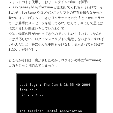
フォルトのまま使用しており，ログインの時には勝手に
が起動してくれちゃうわけで．そ
/usr/games/bin/fortune
れこそ，
やログインスクリプトの存在を知らなかった
fortune
時分には，「げぇっ，いきなりクラックされた!? どっかのクラッ
カーが勝手にメッセージを送ってる!?」なんて，今にして思えば
ほほえましい勘違いをしていたわけで．
今は，物事の理がわかってきたので，いちいち
なんか
fortune
には反応しない．ログインスクリプトで起動しないようにすれば
いいんだけど，特にそんな手間もかけなし．表示されても無視す
ればいいだけだし．
ところが今日は，魔がさしたのか，ログインの時に
の
fortune
出力をじっくり読んでしまった．
Last login: Thu Jan 8 18:55:40 2004
from neko
Linux 2.4.22.
The American Dental Association