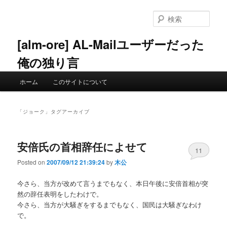
メ
サ
イ
ブ
検
ン
コ
索
コ
ン
[alm-ore] AL-Mailユーザーだった
ン
テ
俺の独り言
テ
ン
ン
ツ
メ
ツ
へ
ホーム
このサイトについて
イ
へ
移
ン
移
動
メ
動
「
ジョーク
」タグアーカイブ
ニ
ュ
ー
安倍氏の首相辞任によせて
11
Posted on
2007/09/12 21:39:24
by
木公
今さら、当方が改めて言うまでもなく、本日午後に安倍首相が突
然の辞任表明をしたわけで。
今さら、当方が大騒ぎをするまでもなく、国民は大騒ぎなわけ
で。