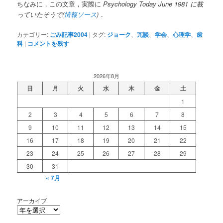
ちなみに，この文章，実際に
Psychology Today June 1981 に載
っていたそうで(
情報ソース
)．
カテゴリー:
ごみ記事2004
|
タグ:
ジョーク
、
冗談
、
学会
、
心理学
、
歯
科
|
コメントを残す
2026年8月
日
月
火
水
木
金
土
1
2
3
4
5
6
7
8
9
10
11
12
13
14
15
16
17
18
19
20
21
22
23
24
25
26
27
28
29
30
31
« 7月
アーカイブ