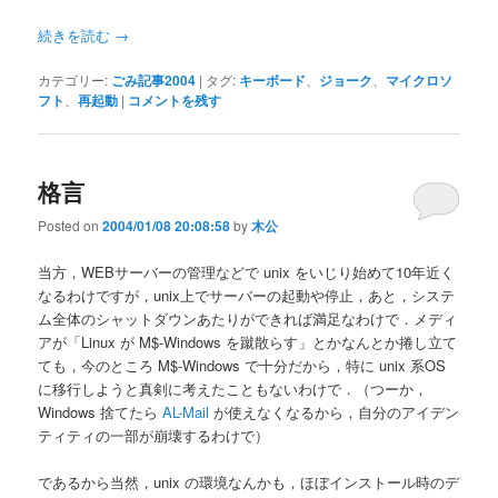
続きを読む
→
カテゴリー:
ごみ記事2004
|
タグ:
キーボード
、
ジョーク
、
マイクロソ
フト
、
再起動
|
コメントを残す
格言
Posted on
2004/01/08 20:08:58
by
木公
当方，WEBサーバーの管理などで unix をいじり始めて10年近く
なるわけですが，unix上でサーバーの起動や停止，あと，システ
ム全体のシャットダウンあたりができれば満足なわけで．メディ
アが「Linux が M$-Windows を蹴散らす」とかなんとか捲し立て
ても，今のところ M$-Windows で十分だから，特に unix 系OS
に移行しようと真剣に考えたこともないわけで．（つーか，
Windows 捨てたら
AL-Mail
が使えなくなるから，自分のアイデン
ティティの一部が崩壊するわけで）
であるから当然，unix の環境なんかも，ほぼインストール時のデ