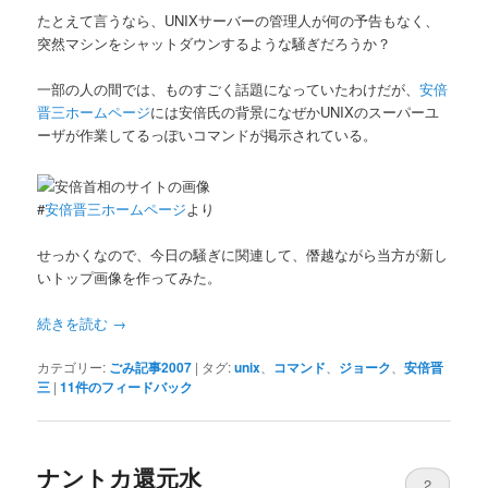
たとえて言うなら、UNIXサーバーの管理人が何の予告もなく、
突然マシンをシャットダウンするような騒ぎだろうか？
一部の人の間では、ものすごく話題になっていたわけだが、
安倍
晋三ホームページ
には安倍氏の背景になぜかUNIXのスーパーユ
ーザが作業してるっぽいコマンドが掲示されている。
#
安倍晋三ホームページ
より
せっかくなので、今日の騒ぎに関連して、僭越ながら当方が新し
いトップ画像を作ってみた。
続きを読む
→
カテゴリー:
ごみ記事2007
|
タグ:
unix
、
コマンド
、
ジョーク
、
安倍晋
三
|
11
件のフィードバック
ナントカ還元水
2