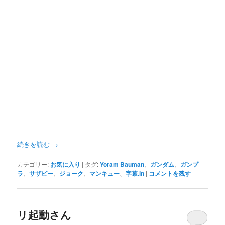
続きを読む
→
カテゴリー:
お気に入り
|
タグ:
Yoram Bauman
、
ガンダム
、
ガンプ
ラ
、
サザビー
、
ジョーク
、
マンキュー
、
字幕.in
|
コメントを残す
リ起動さん