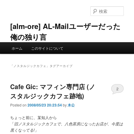
メ
サ
イ
ブ
検
ン
コ
索
コ
ン
[alm-ore] AL-Mailユーザーだった
ン
テ
俺の独り言
テ
ン
ン
ツ
メ
ツ
へ
ホーム
このサイトについて
イ
へ
移
ン
移
動
メ
動
「
ノスタルジックカフェ
」タグアーカイブ
ニ
ュ
ー
Cafe Gic: マフィン専門店 (ノ
2
スタルジックカフェ跡地)
Posted on
2008/05/23 20:23:54
by
木公
ちょっと前に、某知人から
「
旧ノスタルジックカフェで、八色茶房になったお店が、今度は
黒くなってる!
」