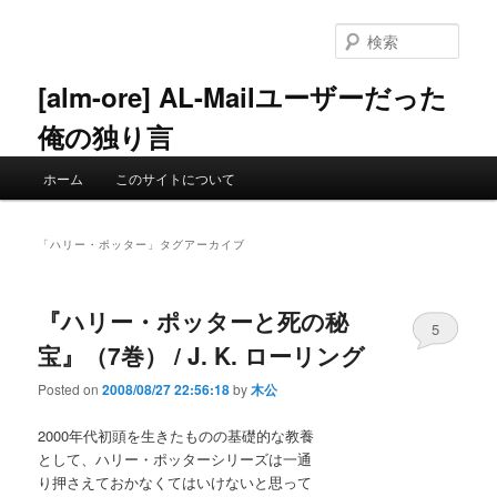
メ
サ
イ
ブ
検
ン
コ
索
コ
ン
[alm-ore] AL-Mailユーザーだった
ン
テ
俺の独り言
テ
ン
ン
ツ
メ
ツ
へ
ホーム
このサイトについて
イ
へ
移
ン
移
動
メ
動
「
ハリー・ポッター
」タグアーカイブ
ニ
ュ
ー
『ハリー・ポッターと死の秘
5
宝』（7巻） / J. K. ローリング
Posted on
2008/08/27 22:56:18
by
木公
2000年代初頭を生きたものの基礎的な教養
として、ハリー・ポッターシリーズは一通
り押さえておかなくてはいけないと思って