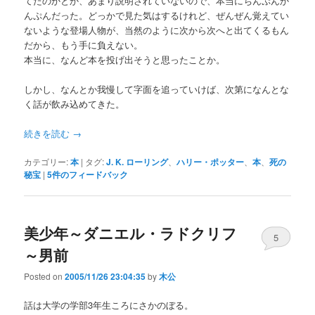
てたのかとか、あまり説明されていないので、本当にちんぷんか
んぷんだった。どっかで見た気はするけれど、ぜんぜん覚えてい
ないような登場人物が、当然のように次から次へと出てくるもん
だから、もう手に負えない。
本当に、なんど本を投げ出そうと思ったことか。
しかし、なんとか我慢して字面を追っていけば、次第になんとな
く話が飲み込めてきた。
続きを読む
→
カテゴリー:
本
|
タグ:
J. K. ローリング
、
ハリー・ポッター
、
本
、
死の
秘宝
|
5
件のフィードバック
美少年～ダニエル・ラドクリフ
5
～男前
Posted on
2005/11/26 23:04:35
by
木公
話は大学の学部3年生ころにさかのぼる。