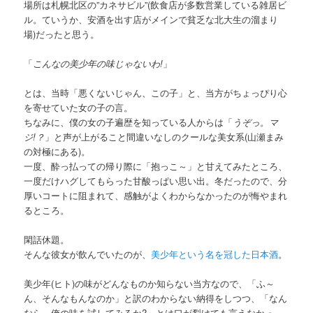
場所は札幌北区の”カネサビル”(飲食店が多数営業している雑居ビ
ル。ていうか、安酒を出す店がメインで貧乏な北大生の溜まり
場)だったと思う。
「
こんなの美少年の味じゃないわ!
」
とは、当時「悪くないじゃん、この子」と、当方がちょっぴり心
を寄せていた女の子の言。
ちなみに、僕の女の子遍歴を知っている人からは「
うぞっ。マ
ジ!？
」と声が上がること間違いなしのクールな美女系(山瀬まみ
の対極にある)。
一度、酔っ払っての帰り際に「抱っこ～」と甘えてみたところ、
一度だけハグしてもらった甘酸っぱい思い出。冬だったので、分
厚いコートに阻まれて、感触がよくわからなかったのが悔やまれ
るところ。
閑話休題。
そんな彼女が飲んでいたのが、
美少年という名を冠した日本酒
。
美少年(ヒト)の味がどんなものか知らない当方なので、「ふ～
ん、そんなもんなのか」と訳のわからない納得をしつつ、「なん
なら、俺の味を試してみるか?」とは口が裂けても言えなかっ