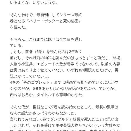
いるような、いないような。
そんなわけで、最新刊にしてシリーズ最終
巻となる『ハリー・ポッターと死の秘宝』
を読んだ。
もちろん、これまでに既刊は全て目を通し
ている。
しかし、前巻（6巻）を読んだのは2年近く
前だし、それ以前の物語を読んだのはもっとずっと前だし、登場
人物や小道具、エピソードの数が尋常ではないので、以前の内容
は実はあまりよく覚えていない。いずれも1回読んだだけで、再
読とかはしていないし。
4巻の「炎のゴブレット」までは映画でも見たのでいくぶんかマ
シなのだが、5-6巻あたりはかなり記憶があやふや。ていうか、
内容はおろか、タイトルすら忘却のかなた。
そんな僕が、復習なしで7巻を読み始めたところ、最初の数章は
なんの話だかさっぱりわからなかった。
言われてみれば、6巻でダンブルドア校長が死んだことは思い出
したけれど、それを受けて主要登場人物たちがどういう方針を立