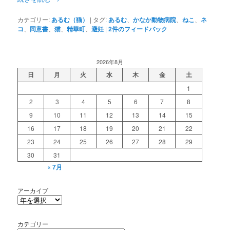
カテゴリー:
あるむ（猫）
|
タグ:
あるむ
、
かなか動物病院
、
ねこ
、
ネ
コ
、
同意書
、
猫
、
精華町
、
避妊
|
2
件のフィードバック
2026年8月
日
月
火
水
木
金
土
1
2
3
4
5
6
7
8
9
10
11
12
13
14
15
16
17
18
19
20
21
22
23
24
25
26
27
28
29
30
31
« 7月
アーカイブ
カテゴリー