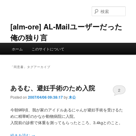
メ
サ
イ
ブ
検
ン
コ
索
コ
ン
[alm-ore] AL-Mailユーザーだった
ン
テ
俺の独り言
テ
ン
ン
ツ
メ
ツ
へ
ホーム
このサイトについて
イ
へ
移
ン
移
動
メ
動
「
同意書
」タグアーカイブ
ニ
ュ
ー
あるむ、避妊手術のため入院
2
Posted on
2007/04/06 09:38:17
by
木公
今朝9時頃、我が家のアイドルあるにゃんが避妊手術を受けるた
めに精華町のかなか動物病院に入院。
入院前の診察で体重を測ってもらったところ、3.4kgとのこと。
続きを読む
→