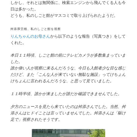
しかし、それとは無関係に、検索エンジンから飛んでくる人も今
日は多かった。
どうも、私のしごと館がマスコミで取り上げられたようだ。
舛添厚労相、私のしごと館を視察
りんちゃんのお母さん
から以下のような報告（写真つき）をして
くれた。
本日１１時頃、しごと館の前にテレビカメラが多数集まっていま
した。
誰か偉い人が視察に来るんだろうな、今日も入館者少な目な感じ
だけど、また「こんな人が来ていない無駄な施設」ってけちょん
けちょんに言われるんだろうな、と思って見ていました。
１１時半頃、誰かが来ましたが誰だか確認できませんでした。
夕方のニュースを見たら来ていたのは舛添さんでした。当然、舛
添さんはヒドイことは言っていませんでした。舛添さんは「駆け
足で」視察されたそうです。