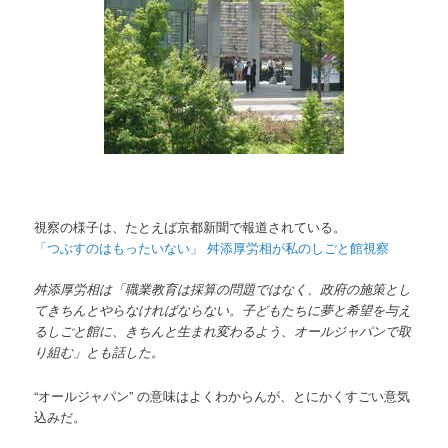
視察の様子は、たとえば京都新聞で報道されている。
「つぶすのはもったいない」 舛添厚労相が私のしごと館視察
舛添厚労相は「職業教育は採算の問題ではなく、政府の施策とし
てきちんとやらなければならない。子どもたちに夢と希望を与え
るしごと館に、きちんと生まれ変わるよう、オールジャパンで取
り組む」とも話した。
“オールジャパン” の意味はよくわからんが、とにかくすごい意気
込みだ。