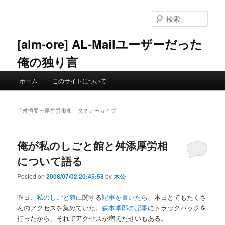
メ
サ
イ
ブ
検
ン
コ
索
コ
ン
[alm-ore] AL-Mailユーザーだった
ン
テ
俺の独り言
テ
ン
ン
ツ
メ
ツ
へ
ホーム
このサイトについて
イ
へ
移
ン
移
動
メ
動
「
舛添要一厚生労働相
」タグアーカイブ
ニ
ュ
ー
俺が私のしごと館と舛添厚労相
について語る
Posted on
2008/07/02 20:45:58
by
木公
昨日、
私のしごと館
に関する
記事を書いた
ら、本日とてもたくさ
んのアクセスを集めていた。
森本卓郎の記事
にトラックバックを
打ったから、それでアクセスが増えたせいもある。