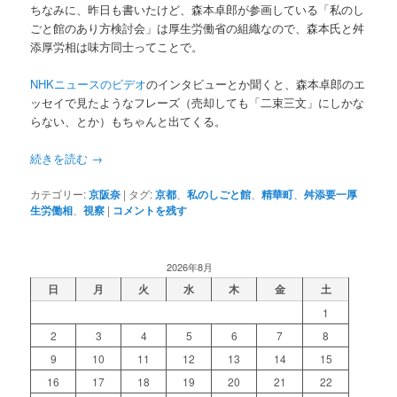
ちなみに、昨日も書いたけど、森本卓郎が参画している「私のし
ごと館のあり方検討会」は厚生労働省の組織なので、森本氏と舛
添厚労相は味方同士ってことで。
NHKニュースのビデオ
のインタビューとか聞くと、森本卓郎のエ
ッセイで見たようなフレーズ（売却しても「二束三文」にしかな
らない、とか）もちゃんと出てくる。
続きを読む
→
カテゴリー:
京阪奈
|
タグ:
京都
、
私のしごと館
、
精華町
、
舛添要一厚
生労働相
、
視察
|
コメントを残す
2026年8月
日
月
火
水
木
金
土
1
2
3
4
5
6
7
8
9
10
11
12
13
14
15
16
17
18
19
20
21
22